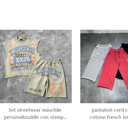
Set streetwear maschile
pantaloni corti c
personalizzabile con stampa
cotone french te
DTG: maglietta senza
finitura stone was