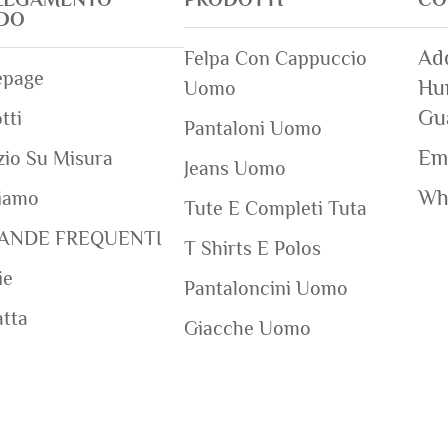
IDO
Add
Felpa Con Cappuccio
page
Hum
Uomo
Gu
tti
Pantaloni Uomo
Ema
zio Su Misura
Jeans Uomo
Wh
iamo
Tute E Completi Tuta
ANDE FREQUENTI
T Shirts E Polos
ie
Pantaloncini Uomo
tta
Giacche Uomo