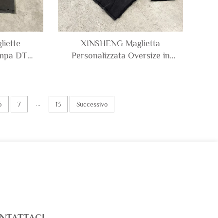
iette
XINSHENG Maglietta
ampa DTG
Personalizzata Oversize in
etwear in
Cotone Pesante con Lavaggio
Maglia
Acido Sbiadito dal Sole,
afica a
Maglietta con Strass T-shirt
 per Uomo
per Uomo
...
6
7
13
Successivo
NTATTACI