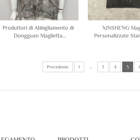
Produttori di Abbigliamento di
XINSHENG Magl
Dongguan Maglietta
Personalizzate St
Personalizzata Oversize 100%
Abbigliamento Stre
Cotone con Stampe Totali
Cotone Pesante 
Mimetiche Camicia con
Strappata con Gr
Grafica T-shirt per Uomo
Scatola Magliette
...
Precedente
1
3
4
5
LEGAMENTO
PRODOTTI
CO