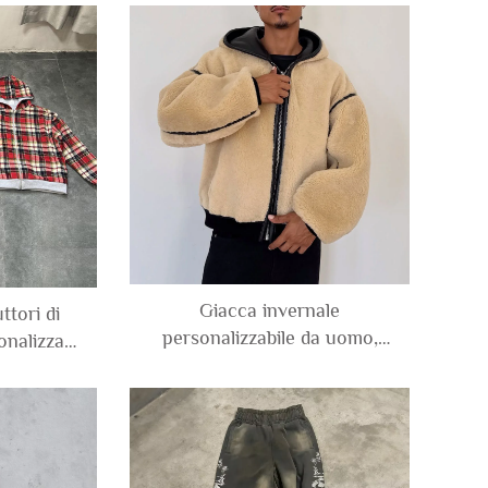
esciate
laterali a stampa leopardata,
er uomo –
in cotone al 100%, con effetto
6
acid wash
Giacca invernale
tori di
personalizzabile da uomo,
nalizzati
prodotta dal fabbricante,
 cotone,
pesante, spessa, in pile
sibile con
reversibile con cerniera, in
adri corta
ecopelle tipo sherpa, con
uomo
cappuccio