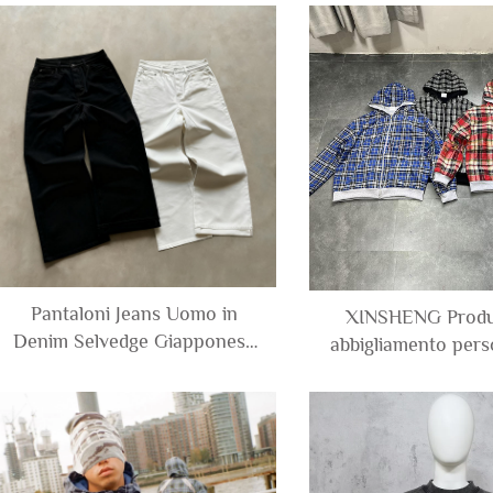
maniche con orlo grezzo,
con cuciture rov
effetto consumato e lavaggio
personalizzata, p
acido, abbinata a pantaloncini
estate 202
in felpa
Pantaloni Jeans Uomo in
XINSHENG Produt
Denim Selvedge Giapponese
abbigliamento perso
Grezzo Nero Bianco Puro,
in French Terry di
Tinta Unita, Gamba Dritta
doppio strato, rever
Larga, Personalizzati da
cerniera, felpa a qu
Produttore
e boxy per 