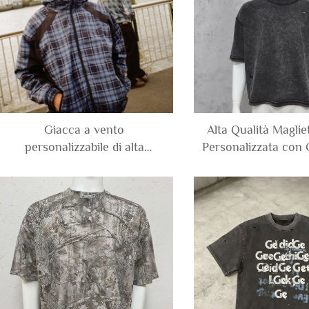
Giacca a vento
Alta Qualità Magli
personalizzabile di alta
Personalizzata con 
qualità, impermeabile, a
Contrasto 100% C
quadri, con toppe, in nylon e
Lavaggio Acido
poliestere, con cerniera e
Maglietta Corta e 
cappuccio, per uomo
Uomo