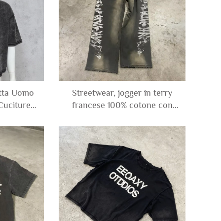
etta Uomo
Streetwear, jogger in terry
Cuciture a
francese 100% cotone con
otone con
stampa DTG personalizzata,
 Usato
larghi, strappati, con gamba
Ampia per
larga, effetto sbiadito dal sole
e lavaggio acido