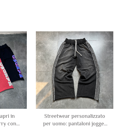
apri in
Streetwear personalizzato
rry con
per uomo: pantaloni jogger
h, stampa
larghi e morbidi con righe