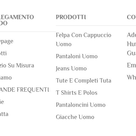
LEGAMENTO
PRODOTTI
CO
IDO
Add
Felpa Con Cappuccio
page
Hum
Uomo
Gu
tti
Pantaloni Uomo
Ema
zio Su Misura
Jeans Uomo
Wh
iamo
Tute E Completi Tuta
ANDE FREQUENTI
T Shirts E Polos
ie
Pantaloncini Uomo
tta
Giacche Uomo