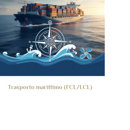
Trasporto marittimo (FCL/LCL)
Per: Carichi completi in container (FCL)/Carichi
parziali in container (LCL)
Velocità: 18-25 giorni lavorativi
Costo: Basso
Punto chiave: Costo basso, ma richiede una
pianificazione anticipata dei tempi di spedizione.