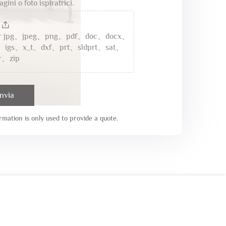
ini o foto ispiratrici.
por jpg、jpeg、png、pdf、doc、docx、
、igs、x_t、dxf、prt、sldprt、sat、
r、zip
Invia
mation is only used to provide a quote.