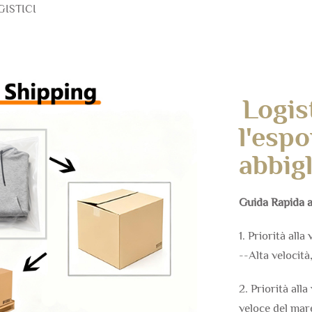
GISTICI
Logis
l'espo
abbig
Guida Rapida a
1. Priorità alla
--Alta velocità
2. Priorità all
veloce del mar