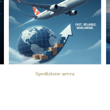
Spedizione aerea
Per: Spedizioni urgenti di medie/grandi dimensioni,
merci di alto valore/stagionali che richiedono una
consegna più rapida del trasporto marittimo.
Velocità: 6-15 giorni lavorativi
Costo: Medio-Alto, più economico dell'espresso per
o.
carichi pesanti.