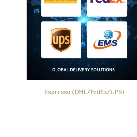
Espresso (DHL/FedEx/UPS)
Per: Campioni, merci urgenti
Veloce: 3-7 giorni lavorativi (Standard), 2-4 giorni
lavorativi (Urgente), rete globale, tracciamento
affidabile.
Costo: Alto
Punto chiave: Utilizzare per velocità rispetto al cost