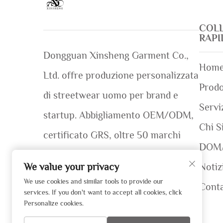
COL
RAP
Dongguan Xinsheng Garment Co.,
Home
Ltd. offre produzione personalizzata
Prodo
di streetwear uomo per brand e
Servi
startup. Abbigliamento OEM/ODM,
Chi S
certificato GRS, oltre 50 marchi
DOM
globali serviti. Campioni rapidi (7–12
We value your privacy
Notiz
giorni). Richiedi un preventivo oggi
We use cookies and similar tools to provide our
Conta
services. If you don't want to accept all cookies, click
stesso!
Personalize cookies.