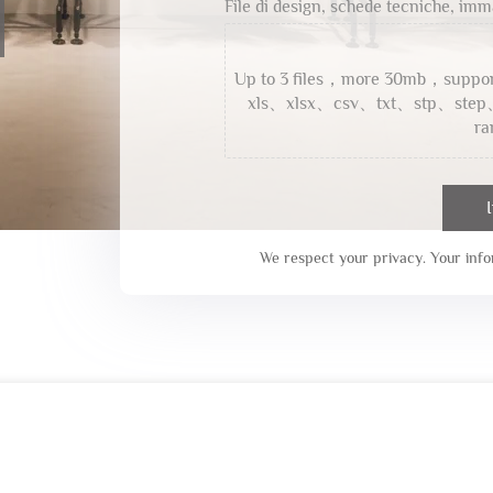
File di design, schede tecniche, immag
Up to 3 files，more 30mb，sup
xls、xlsx、csv、txt、stp、step
ra
We respect your privacy. Your infor