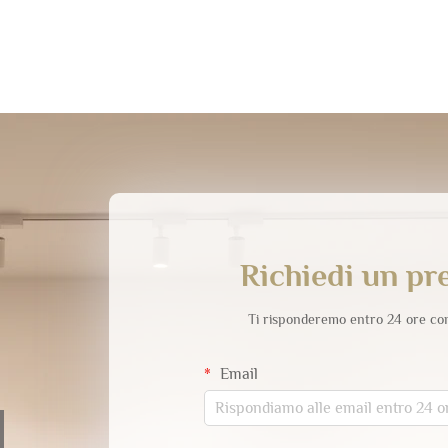
Punto chiave: Equilibrio tra velocità e costo per
spedizioni di dimensioni significative.
Richiedi un pr
Ti risponderemo entro 24 ore con 
Email