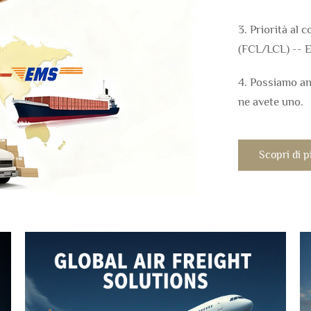
3. Priorità al 
(FCL/LCL) -- E
4. Possiamo an
ne avete uno.
Scopri di 