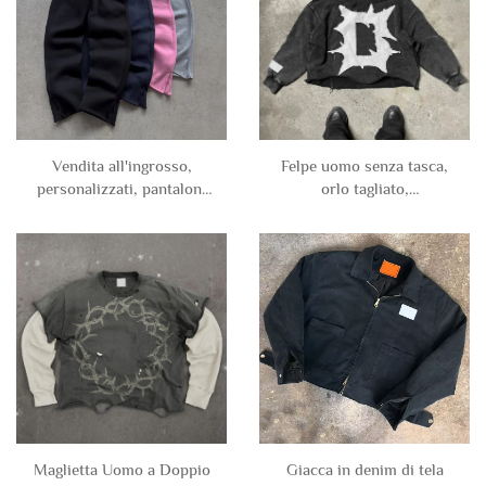
Vendita all'ingrosso,
Felpe uomo senza tasca,
personalizzati, pantaloni
orlo tagliato,
jogger semplici lisci in
personalizzate, 500 gsm,
neoprene di cotone
lavaggio acido, sole
poliestere, con zip e
sbiadito, con applicazioni,
gamba aperta, vuoti per
ricamate, logore
uomo
Maglietta Uomo a Doppio
Giacca in denim di tela