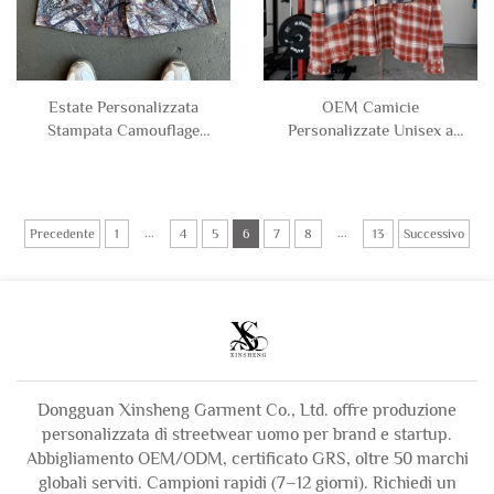
OEM Camicie
Estate Personalizzata
Personalizzate Unisex a
Stampata Camouflage
Patchwork con Blocchi di
Camo Sport Running in
Colore Logore a Quadri in
Poliestere a Rete Corti per
Flanella a Manica Lunga
Uomo
per Uomo
...
...
Precedente
1
4
5
6
7
8
13
Successivo
Dongguan Xinsheng Garment Co., Ltd. offre produzione
personalizzata di streetwear uomo per brand e startup.
Abbigliamento OEM/ODM, certificato GRS, oltre 50 marchi
globali serviti. Campioni rapidi (7–12 giorni). Richiedi un