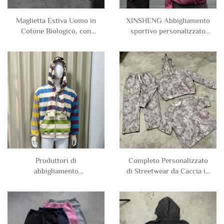
Maglietta Estiva Uomo in
XINSHENG Abbigliamento
Cotone Biologico, con
sportivo personalizzato
Stampe Camouflage,
impermeabile da uomo,
Girocollo, Vestibilità
giacca antivento in nylon
Boxer, a Manica Corta,
con cerniera e cappuccio
Maglietta Grafica per
per attività all'aperto per
Uomo
uomo
Produttori di
Completo Personalizzato
abbigliamento
di Streetwear da Caccia in
personalizzati unisex,
Tuta con Stampe Digitali
felpe a cappuccio doppio
Integrali Camouflage,
strato in cotone Terry con
Pesante, con Felpa e
strisce e cerniera, giacca
Pantaloni Sportivi Uomo
per uomo