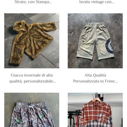
Strato, con Stampa
lavata vintage con
Serigrafata, Orlo Grezzo,
cerniera, foderata in
Stile Vintage, Logorata,
cotone pesante nero
con Lavaggio Acido,
personalizzabile da uomo,
Grafica, a Manica Lunga
prodotta in fabbrica
Giacca invernale di alta
Alta Qualità
qualità, personalizzabile,
Personalizzata in French
unisex, uomo, spessa, in
Terry di Cotone
pile pesante, a doppio
Lunghezza al Ginocchio
strato, reversibile con
Lavaggio Stone Acido
cerniera, foderata in
Strappati Larghi
ecopelliccia, con
Distressati Corti da
cappuccio
Jogging per Uomo