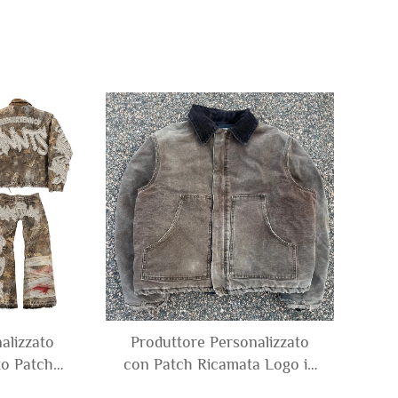
alizzato
Produttore Personalizzato
o Patch
con Patch Ricamata Logo in
ouflage
Twill di Cotone Denim Canvas