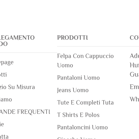
LEGAMENTO
PRODOTTI
CO
IDO
Add
Felpa Con Cappuccio
page
Hum
Uomo
Gu
tti
Pantaloni Uomo
Ema
zio Su Misura
Jeans Uomo
Wh
iamo
Tute E Completi Tuta
ANDE FREQUENTI
T Shirts E Polos
ie
Pantaloncini Uomo
tta