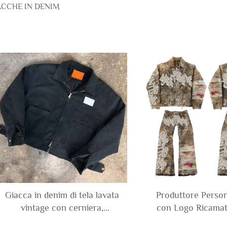
ACCHE IN DENIM
Giacca in denim di tela lavata
Produttore Person
vintage con cerniera,
con Logo Ricamat
foderata in cotone pesante
Distressato Cam