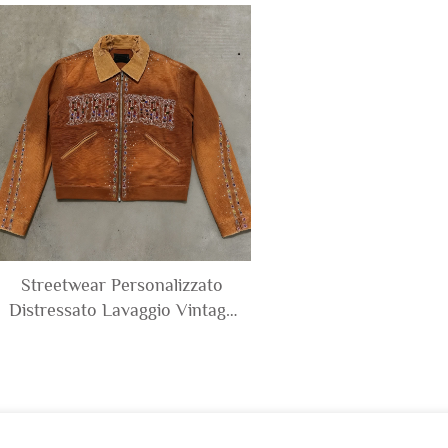
nero personalizzabile da
Camo Giacca in
uomo, prodotta in fabbrica
Canvas e Pantaloni
Uomo
Streetwear Personalizzato
Distressato Lavaggio Vintage
Diamanti Strass Giacca Uomo
in Velluto a Coste Denim
Canvas con Cerniera