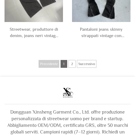
Streetwear, produttore di
Pantaloni jeans skinny
denim, jeans neri vintage
strappati vintage con
su misura unisex, larghi
cerniera, fondo aperto e
con gamba larga, oversize,
svasatura, a strati,
pantaloni in denim per
abbigliamento streetwear
uomo
personalizzati per uomo
Precedente
1
2
Successivo
Dongguan Xinsheng Garment Co., Ltd. offre produzione
personalizzata di streetwear uomo per brand e startup.
Abbigliamento OEM/ODM, certificato GRS, oltre 50 marchi
globali serviti. Campioni rapidi (7–12 giorni). Richiedi un