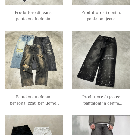
Produttore di jeans:
Produttore di denim:
pantaloni in denim
pantaloni jeans
personalizzati con
personalizzati in denim
lavaggio vintage, in cotone
con buchi, rivetti, lavaggio
twill, con effetto sbiancato
vintage, effetto usato e
e stampa a scarico, a
strappato, taglio oversize,
gamba dritta e larga, per
gamba larga e morbida,
uomo
per uomo
Pantaloni in denim
Produttore di jeans:
personalizzati per uomo:
pantaloni in denim
modello in cotone twill,
personalizzati con
con righe, effetto vissuto,
lavaggio vintage, oversize,
strappato, oversize, larghi
diamanti e strass, a gamba
e a gamba larga
larga, larghi e comodi per
uomo