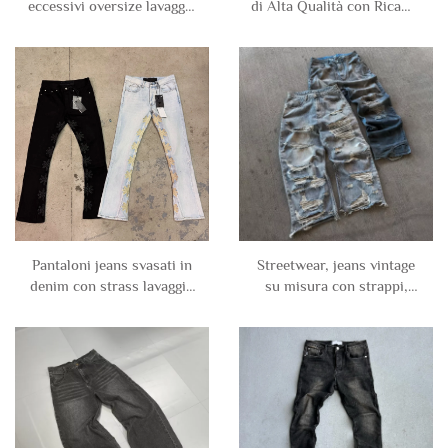
eccessivi oversize lavaggio
di Alta Qualità con Ricamo
vintage personalizzati
Uomo, Pantaloni Jeans
abbigliamento streetwear
Uomo a Gamba Dritta
in denim per uomo
Larga e Svasata Taglie
Forti, Pantaloni in Denim
Ricamati per Uomo
Pantaloni jeans svasati in
Streetwear, jeans vintage
denim con strass lavaggio
su misura con strappi,
vintage personalizzati con
buchi, larghi e strappati,
logo streetwear per uomo
pantaloni in denim per
uomo