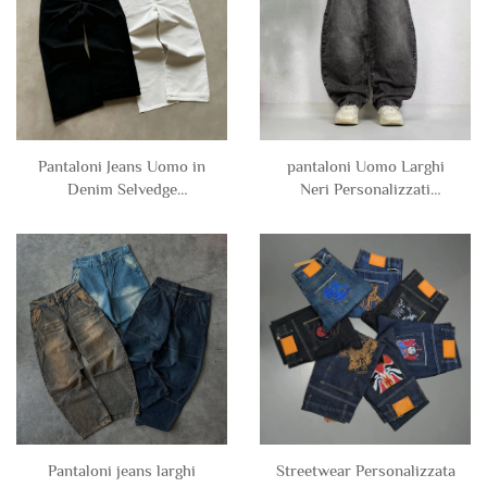
Pantaloni Jeans Uomo in
pantaloni Uomo Larghi
Denim Selvedge
Neri Personalizzati
Giapponese Grezzo Nero
Streetwear 2025, Jeans
Bianco Puro, Tinta Unita,
Denim Oversize a Gamba
Gamba Dritta Larga,
Larga e Molli per Uomo
Personalizzati da
Produttore
Pantaloni jeans larghi
Streetwear Personalizzata