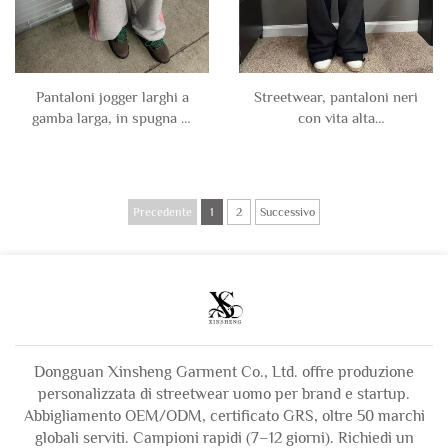
Pantaloni jogger larghi a
Streetwear, pantaloni neri
gamba larga, in spugna di
con vita alta
cotone Terry con cucitura
personalizzati, jogger
invertita laterale, di alta
strappati, larghi e dritti
qualità e personalizzati
con gamba larga, pantaloni
per uomo
in lavaggio acido vuoti per
Precedente
1
2
Successivo
uomo
Dongguan Xinsheng Garment Co., Ltd. offre produzione
personalizzata di streetwear uomo per brand e startup.
Abbigliamento OEM/ODM, certificato GRS, oltre 50 marchi
globali serviti. Campioni rapidi (7–12 giorni). Richiedi un