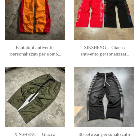
Pantaloni antivento
XINSHENG – Giacca
personalizzati per uomo:
antivento personalizzata
sportivi, oversize, larghi e
per uomo con ricamo
a gamba larga, in
logo, impermeabile,
poliestere e nylon, con
pantaloni da tuta in nylon
effetto patchwork e
opaco e arricciato, taglio
blocchi di colore
largo e a gamba larga
XINSHENG – Giacca
Streetwear personalizzato