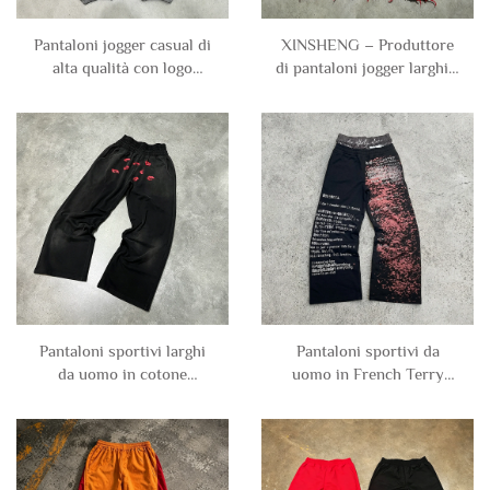
Pantaloni jogger casual di
XINSHENG – Produttore
alta qualità con logo
di pantaloni jogger larghi e
personalizzato, 100%
morbidi in cotone french
cotone, uomo, a blocchi di
terry liscio, unisex, con
colore e patchwork in
cerniera e vita alta, per
french terry, taglio largo
uomo
Pantaloni sportivi larghi
Pantaloni sportivi da
da uomo in cotone
uomo in French Terry
pesante con stampa,
oversize con stampa
effetto lavaggio acido,
grafica, stile Hip Hop Y2k,
doppia vita e stile hip hop
a gamba larga e con
personalizzati anni 2000
doppia vita