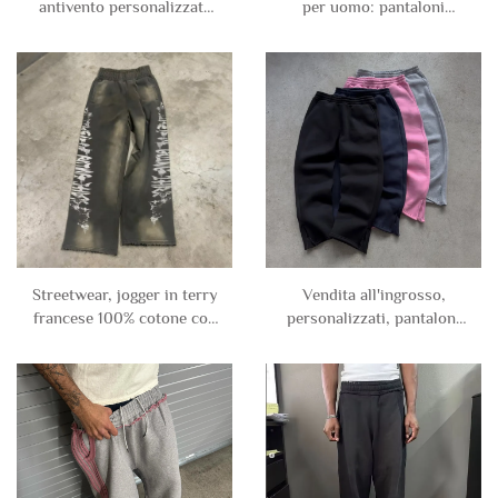
antivento personalizzata
per uomo: pantaloni
per uomo con chiusura
jogger larghi e morbidi
lampo laterale completa,
con righe laterali a stampa
in poliestere, pantaloni
leopardata, in cotone al
tecnici da tuta con tasche
100%, con effetto acid
cargo, in nylon, taglio
wash
dritto
Streetwear, jogger in terry
Vendita all'ingrosso,
francese 100% cotone con
personalizzati, pantaloni
stampa DTG
jogger semplici lisci in
personalizzata, larghi,
neoprene di cotone
strappati, con gamba
poliestere, con zip e
larga, effetto sbiadito dal
gamba aperta, vuoti per
sole e lavaggio acido
uomo