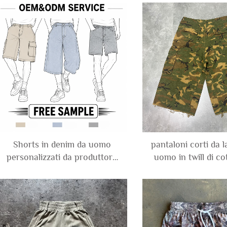
tasche utility e stampa
con finitura crin
mimetica camo
palestra, corsa e b
nylon e polies
Shorts in denim da uomo
pantaloni corti da 
personalizzati da produttore
uomo in twill di c
di denim, stile vintage lavato,
stampa mimet
taglio corto 3/4 (tre quarti), a
personalizzata, effe
gamba larga e ampia, fino al
e lunghezza al gi
ginocchio
estate 202