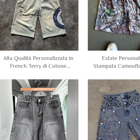
Alta Qualità Personalizzata in
Estate Personal
French Terry di Cotone
Stampata Camoufl
Lunghezza al Ginocchio
Sport Running in Po
Lavaggio Stone Acido
Rete Corti per
Strappati Larghi Distressati
Corti da Jogging per Uomo