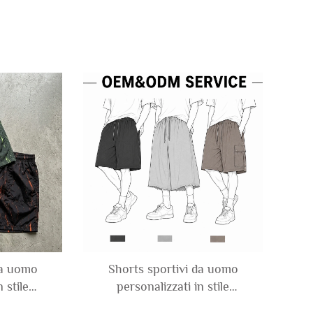
da uomo
Shorts sportivi da uomo
 stile
personalizzati in stile
on Taslon
streetwear, in French Terry