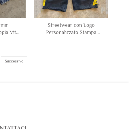
enim
Streetwear con Logo
ppia Vita
Personalizzato Stampa
iamanti
Vintage con Lavaggio Acido
o Larghi
Strappati Corti Larghi
rts per
Pantaloni Sportivi per Uomo
Successivo
NTATTACI