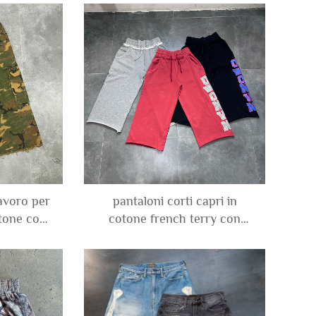
kle, per
oversize, effetto lavaggio
asket, in
acido vintage, taglio capri (tre
tere
quarti) e a gamba larga
lavoro per
pantaloni corti capri in
otone con
cotone french terry con
ica
finitura stone wash, stampa
tto vissuto
con cuciture rovesciate
nocchio –
personalizzata, per uomo –
6
estate 2026