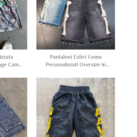
Pantaloni Estivi Uomo
izzata
Personalizzati Oversize in
age Camo
Cotone Largo Vintage con
liestere a
Lavaggio al Ginocchio Jorts
 Uomo
con Ricami in Denim
Strappati per Uomo