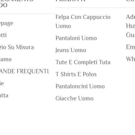
IDO
Add
Felpa Con Cappuccio
page
Hum
Uomo
Gu
tti
Pantaloni Uomo
Ema
zio Su Misura
Jeans Uomo
Wh
iamo
Tute E Completi Tuta
ANDE FREQUENTI
T Shirts E Polos
ie
Pantaloncini Uomo
tta
Giacche Uomo