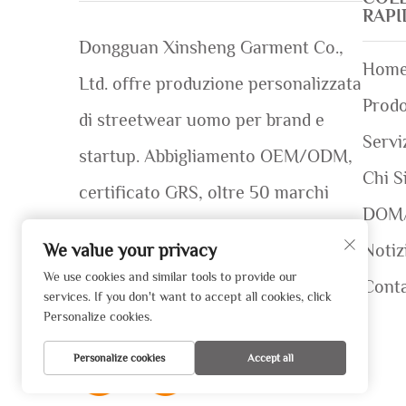
RAP
Dongguan Xinsheng Garment Co.,
Home
Ltd. offre produzione personalizzata
Prodo
di streetwear uomo per brand e
Servi
startup. Abbigliamento OEM/ODM,
Chi S
certificato GRS, oltre 50 marchi
DOM
globali serviti. Campioni rapidi (7–12
Notiz
We value your privacy
giorni). Richiedi un preventivo oggi
We use cookies and similar tools to provide our
Conta
services. If you don't want to accept all cookies, click
stesso!
Personalize cookies.
Personalize cookies
Accept all