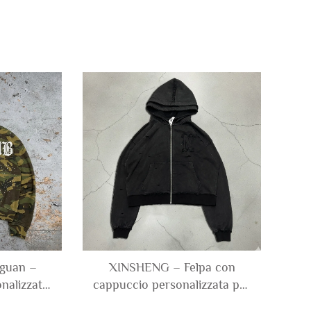
gguan –
XINSHENG – Felpa con
nalizzato:
cappuccio personalizzata per
 in cotone
uomo, a doppio strato, in