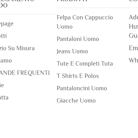
IDO
Add
Felpa Con Cappuccio
page
Hum
Uomo
Gu
tti
Pantaloni Uomo
Ema
zio Su Misura
Jeans Uomo
Wh
iamo
Tute E Completi Tuta
ANDE FREQUENTI
T Shirts E Polos
ie
Pantaloncini Uomo
tta
Giacche Uomo