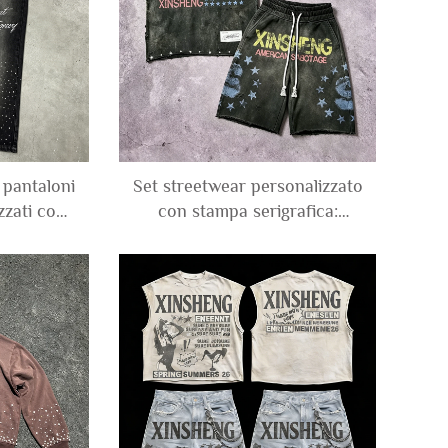
 pantaloni
Set streetwear personalizzato
zzati con
con stampa serigrafica:
oversize,
canotta con effetto lavaggio
, a gamba
acido, maglietta senza
modi per
maniche impreziosita da
strass e shorts in felpa per
uomo