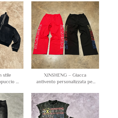
to usato,
terrycloth francese pesante,
trass e
con cappuccio, effetto stone
iacca con
wash acido, taglio boxy e
 uomo
accorciato
 stile
XINSHENG – Giacca
ppuccio e
antivento personalizzata per
tivi,
uomo con ricamo logo,
n ricami
impermeabile, pantaloni da
iaditi dal
tuta in nylon opaco e
e cerniera
arricciato, taglio largo e a
gamba larga