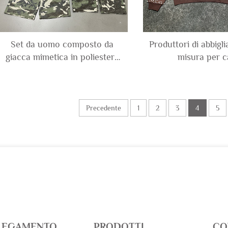
Set da uomo composto da
Produttori di abbigl
giacca mimetica in poliestere
misura per c
e spandex con motivo a
personalizzati: stre
quadri, a griglia e a waffle, in
uomo con effetto 
tessuto ripstop, e pantaloni
vintage, stampa a 
cargo
perle e strass, f
Precedente
1
2
3
4
5
cappuccio acco
LEGAMENTO
PRODOTTI
CO