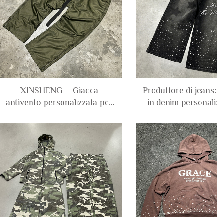
XINSHENG – Giacca
Produttore di jeans:
antivento personalizzata per
in denim personali
uomo con chiusura lampo
lavaggio vintage, 
laterale completa, in
diamanti e strass
poliestere, pantaloni tecnici
larga, larghi e co
da tuta con tasche cargo, in
uomo
nylon, taglio dritto