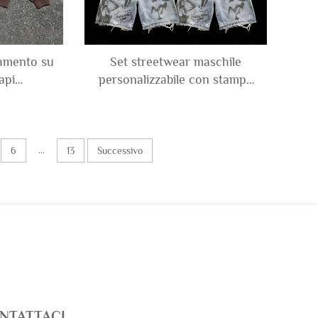
iamento su
Set streetwear maschile
api
personalizzabile con stampa
etwear per
DTG: maglietta senza
acid wash
maniche in 100% cotone, con
diamanti,
strappi, effetto consumato e
elpa con
grafica, abbinata a
...
6
13
Successivo
rciata
pantaloncini in denim
NTATTACI