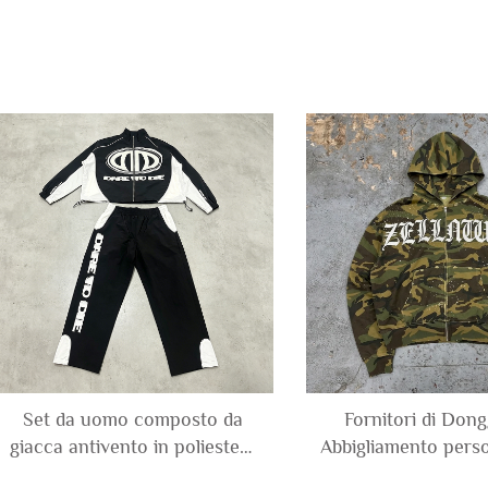
Set da uomo composto da
Fornitori di Don
giacca antivento in poliestere
Abbigliamento perso
e nylon con applicazioni
felpa con cerniera