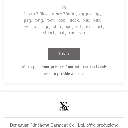
Up to 3 files，more 30mb，suppor jpg、
jpeg、png、pdf、doc、docx、xls、xlsx、
csv、txt、stp、step、igs、x_t、dxf、prt、
sldprt、sat、rar、zip
Invia
We respect your privacy. Your information is only
used to provide a quote.
Dongguan Xinsheng Garment Co., Ltd. offre produzione