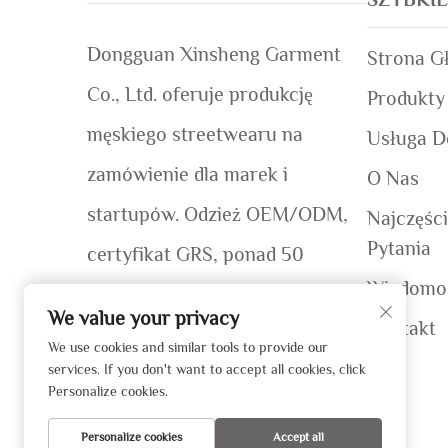
Dongguan Xinsheng Garment
Strona G
Co., Ltd. oferuje produkcję
Produkty
męskiego streetwearu na
Usługa 
zamówienie dla marek i
O Nas
startupów. Odzież OEM/ODM,
Najczęśc
Pytania
certyfikat GRS, ponad 50
Wiadomo
globalnych marek. Szybkie
We value your privacy
Kontakt
wzmianki (7–12 dni). Poproś o
We use cookies and similar tools to provide our
services. If you don't want to accept all cookies, click
wycenę już dziś!
Personalize cookies.
Personalize cookies
Accept all