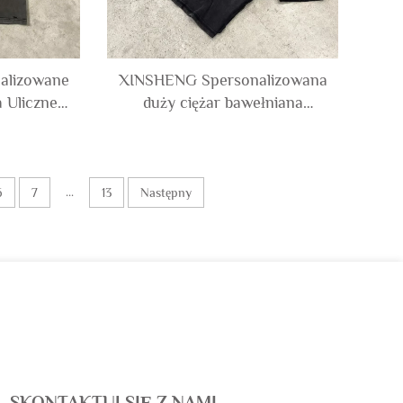
alizowane
XINSHENG Spersonalizowana
 Uliczne
duży ciężar bawełniana
 Koszulki
oversize Sun Faded Acid
e Koszulka
Wash Strukturalna Koszulka z
zulki dla
Kamieniami Szklanymi t Shirts
dla Mężczyzn
...
6
7
13
Następny
SKONTAKTUJ SIĘ Z NAMI