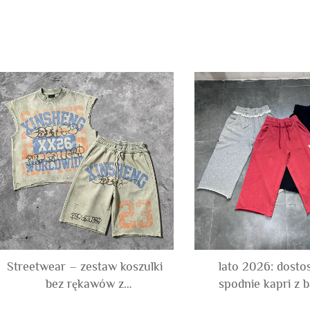
Streetwear – zestaw koszulki
lato 2026: dost
bez rękawów z
spodnie kapri z 
niestandardowym nadrukiem
french terry z 