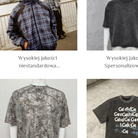
zamkiem, kurtka dl
Wysokiej jakości
Wysokiej Jak
niestandardowa
Spersonalizo
wodoodporna kurtka
Kontrastowa S
przeciwdeszczowa z
Koszulka dla Mężc
nadrukiem w kratę,
Bawełna Acid
patchwork, z nylonu i
Strukturalna Kosz
poliestru, z suwakiem, typu
Oversize Przycięta
track jacket z kapturem, dla
Mężczyzn
mężczyzn