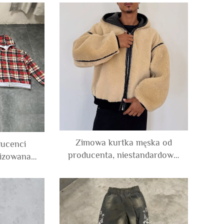
wykonane
print z paskami po bokach,
 szycia z
wykonane ze 100% bawełny,
krótkie
poddane obróbce acid wash,
owe dla
szerokie, luźne, o szerokich
nogawkach
Zimowa kurtka męska od
ucenci
producenta, niestandardowa,
lizowana
z ciężkiego grubego polaru,
rem z
dwustronna, z suwakiem, z
aniny
fałszywej skóry, typu sherpa,
arstwowa,
z kapturem, dla mężczyzn
kratę,
cinana, z