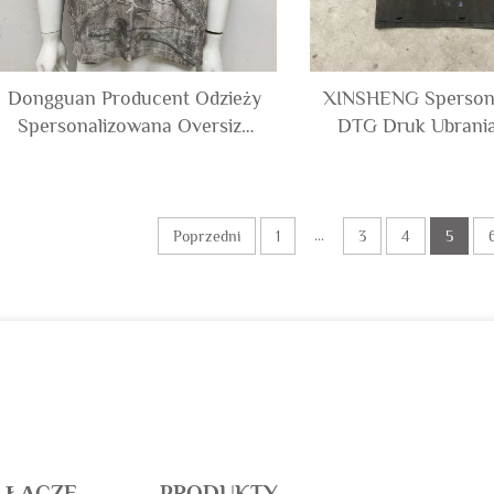
Dongguan Producent Odzieży
XINSHENG Sperson
Spersonalizowana Oversize
DTG Druk Ubrania
100% Bawełna Całkowicie
Ciężki Bawełniane
Nadrukowana Kamuflażowa
Ripped Strukturaln
Koszulka Camo Graficzna
Boxy Graficzne Kos
Koszulka dla Mężczyzn
Mężczyzn
...
Poprzedni
1
3
4
5
E ŁĄCZE
PRODUKTY