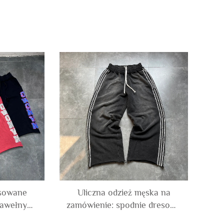
osowane
Uliczna odzież męska na
bawełny
zamówienie: spodnie dresowe
efektem
typu jogger w stylu leopard