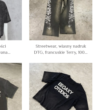
a mężczyzn
ości
Streetwear, własny nadruk
wana
DTG, francuskie Terry, 100%
tykowa
bawełna, poszarpane, luźne,
zyzn 100%
szerokonogawe, wysunięte
 Wash
kolory, z kwasowym
ulka Boxy
wywołaniem, jogger spodnie
 Koszulka
dresowe
a