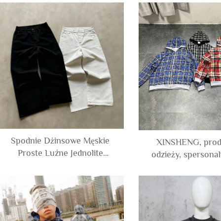
DTG, z surowym brzegiem, z
kamieniowania, 
efektem zużycia oraz grafiką
metodą odwrotnego
w stylu acid wash i spodenek
nadrukiem, oraz 
sportowych dla mężczyzn
spodenki trening
mężczyzn
Spodnie Dżinsowe Męskie
XINSHENG, prod
Proste Luźne Jednolite
odzieży, spersona
Czarne Biale Surowe
bluza z kaptu
Japońskie Selwedge,
francuskiej dzi
Producent na Wymiar
bawełnianej, dwuw
odwracalna, w 
przestronna, przy