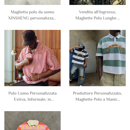
Maglietta polo da uomo
Vendita all'Ingrosso,
XINSHENG personalizzata
Magliette Polo Lunghe a
in cotone French Terry,
Manica Lunga, Taglio
con ricamo, maniche
Corto, in Cotone Terry
lunghe, stile vintage
Francese, con Strass e
destrutturato con strisce,
Righe, Taglio Oversize,
taglio corto
Unisex, Personalizzate per
Uomo
Polo Uomo Personalizzata
Produttore Personalizzato,
Estiva, Informale, in
Magliette Polo a Manica
Cotone e Poliestere, a
Corta in Cotone Maglia
Manica Corta, a Righe,
con Logo Ricamato, a
con Cerniera, per Uomo
Righe, con Bottoni, per
Uomo