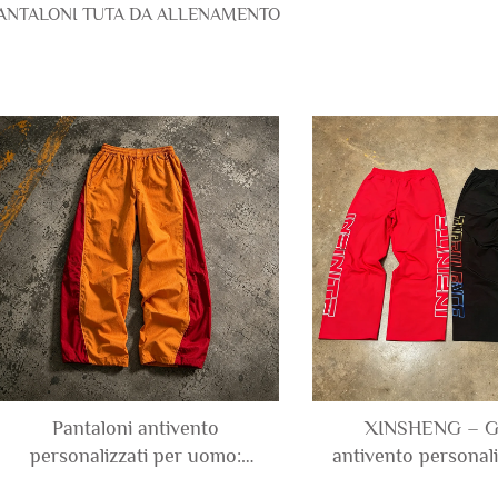
ANTALONI TUTA DA ALLENAMENTO
Pantaloni antivento
XINSHENG – G
personalizzati per uomo:
antivento personal
sportivi, oversize, larghi e a
uomo con ricamo