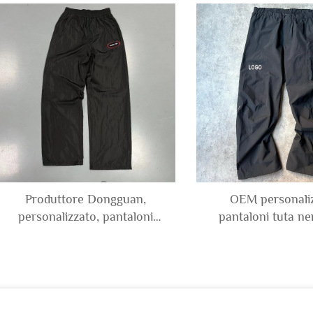
gamba larga, in poliestere e
impermeabile, pan
nylon, con effetto patchwork
tuta in nylon o
e blocchi di colore
arricciato, taglio 
gamba larg
Produttore Dongguan,
OEM personaliz
personalizzato, pantaloni
pantaloni tuta ner
impermeabili casual all'aperto,
oversize di alta qu
windbreaker in poliestere,
uomo, con cernier
tuta in nylon con ricamo
aperto, in nylon p
vuoto per uomo