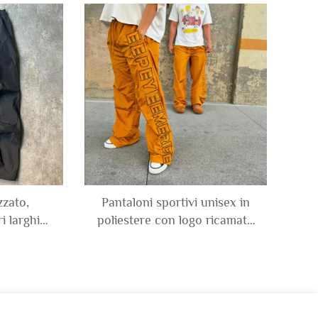
taloni da
laterale completa, in
paco e
poliestere, pantaloni tecnici
largo e a
da tuta con tasche cargo, in
a
nylon, taglio dritto
zato,
Pantaloni sportivi unisex in
i larghi
poliestere con logo ricamato
alità per
su misura, impermeabili in
a, fondo
nylon al 100%, tuta da uomo
oliestere