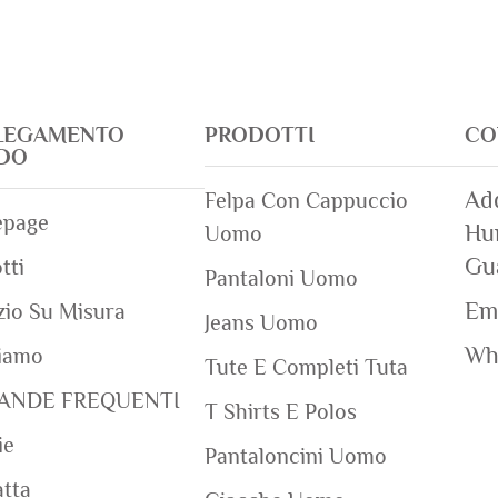
LEGAMENTO
PRODOTTI
CO
IDO
Add
Felpa Con Cappuccio
page
Hum
Uomo
Gu
tti
Pantaloni Uomo
Ema
zio Su Misura
Jeans Uomo
Wh
iamo
Tute E Completi Tuta
ANDE FREQUENTI
T Shirts E Polos
ie
Pantaloncini Uomo
tta