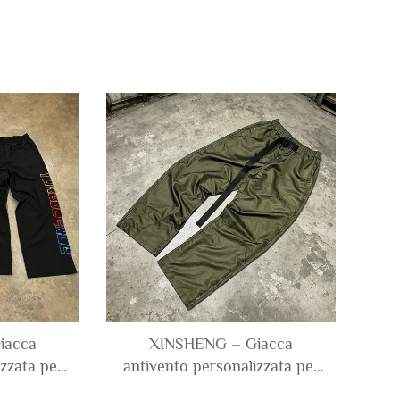
iacca
XINSHENG – Giacca
izzata per
antivento personalizzata per
 logo,
uomo con chiusura lampo