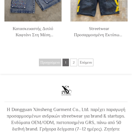
Κατασκευαστής Διπλό
Streetwear
Καφτάνι Στη Μέση
Προσαρμοσμένη Εκτύπωση
Διαμάντια Ρεζίλ Φαρδιά
Λογότυπου, Τρυπημένα
Cargo Jeans Επιβατικά
Βιντάζ Ξεβρασμένα με Οξύ
Σορτς Άντρα Jorts
Φαρδιά Σορτς Μέχρι Το
Γόνατο για Άνδρες
Προηγούμενο
1
2
Επόμενο
Η Dongguan Xinsheng Garment Co., Ltd. παρέχει παραγωγή
προσαρμοσμένων ανδρικών streetwear για brand & startups.
Ενδύματα OEM/ODM, πιστοποιημένα GRS, πάνω από 50
διεθνή brand. Γρήγορα δείγματα (7–12 ημέρες). Ζητήστε