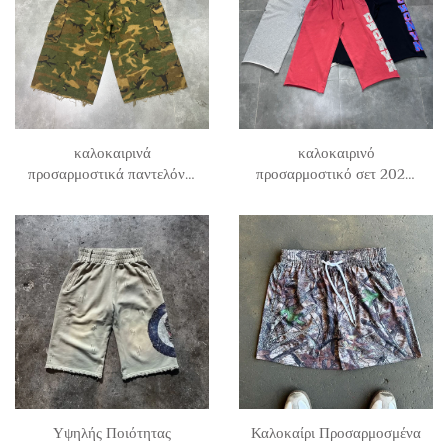
και υπερμεγέθη κομμάτια
καλοκαιρινά
καλοκαιρινό
προσαρμοστικά παντελόνια
προσαρμοστικό σετ 2026:
cargo για άντρες 2026,
παντελόνια capri από
από βαμβακερό twill με
γαλλικό terry βαμμένο με
καμουφλάζ, με επεξεργασία
τεχνική stone wash, με
distressing και μήκος
αντίστροφη ραφή και
μέχρι τα γόνατα
εκτυπωμένο μοτίβο, για
άντρες
Υψηλής Ποιότητας
Καλοκαίρι Προσαρμοσμένα