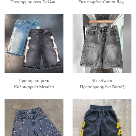
Προσαρμοσμένα Γαλλικά
Εκτυπωμένα Camouflage
Terry Βαμβάκι Μήκους
Camo Αθλητικά Τρέξιμο
Μέχρι Τα Γόνατα Με
Πολυεστέρας Δίχτυ Σορτς
Πέτρινο Ξύσιμο Φθαρμένα
για Άνδρες
Φαρδιά Sweat Jogger Σορτς
Άντρα
Προσαρμοσμένα
Streetwear
Καλοκαιρινά Μεγάλα
Προσαρμοσμένα Βιντάζ
Βαμβακερά Σορτς για
Πλύσιμο Με Εκτύπωση Σε
Άνδρες με Κόκαλο, Φαρδιά
Όλη Την Επιφάνεια Ρεζίλ
Βιντάζ Ξεβρασμένα Σορτς
Φαρδιά Επιβατικά Σορτς
Μέχρι Το Γόνατο,
Άντρα Jorts
Τρυπημένα Δερμάτινα
Jeans με Εμπορευματική
Βελονιά