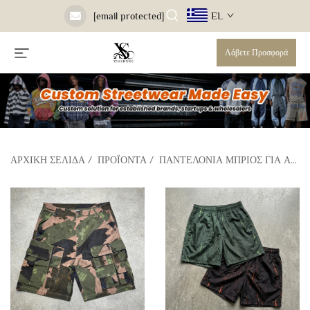
EL
[email protected]
Λάβετε Προσφορά
ΑΡΧΙΚΉ ΣΕΛΊΔΑ
/
ΠΡΟΪΌΝΤΑ
/
ΠΑΝΤΕΛΌΝΙΑ ΜΠΡΙΌΣ ΓΙΑ ΆΝΔΡΕΣ