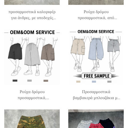
προσαρμοστικά καλοριφέρ
Ρούχα δρόμου
για άνδρες, με υποδοχές
προσαρμοστικά, από
χρησιμότητας, από
νάιλον τάσλον με κρινκλ
βαμβακερό τουίλ, με
επεξεργασία, για
καμουφλάζ, για εργασία,
γυμναστική, τρέξιμο και
για το καλοκαίρι του 2026
μπάσκετ, από νάιλον και
πολυεστέρα, για άνδρες
Ρούχα δρόμου
Προσαρμοστικά
προσαρμοστικά,
βαμβακερά μπλουζάκια με
υπερμεγέθη, με
κολάρο για άνδρες, από
επεξεργασία «vintage acid
βαμβακερό γαλλικό τέρι με
wash», παντελόνια τζόγκερ
επεξεργασία «distressed»
από γαλλικό τέρι, μήκους
και διακοσμητικές ρίγες,
καπρί, με ευρύ κάτω μέρος
κοντό μοντέλο