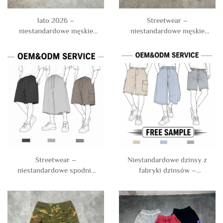
lato 2026 –
Streetwear –
niestandardowe męskie
niestandardowe męskie
krótkie spodenki robocze
krótkie spodenki sportowe
z tkaniny twill z bawełny,
z nylonu taslon z efektem
z kieszeniami użytkowymi
pomarszczenia, do
i motywem
gimnastyki, biegania i
kamuflażowym
koszykówki, z nylonu i
poliestru
Streetwear –
Niestandardowe dzinsy z
niestandardowe spodnie
fabryki dzinsów –
dżoggerowe z
vintageowe, poddane
francuskiego flanelka,
praniu, przycięte, o
oversized, w stylu vintage,
długości 3/4 (do kolan),
poddane kwasowemu
szerokie, luźne, z
praniu, długości capri (do
szerokimi nogawkami,