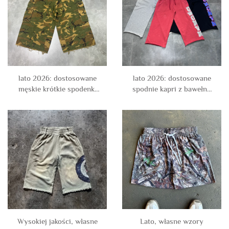
połowy łydki), szerokie,
krótkie dzinsy dla
luźne, krótkie spodnie
mężczyzn
dżoggerowe
lato 2026: dostosowane
lato 2026: dostosowane
męskie krótkie spodenki
spodnie kapri z bawełny
robocze z bawełnianego
french terry z efektem
twillu w stylu
kamieniowania, wykonane
kamuflażowym, z efektem
metodą odwrotnego
zużycia i przetarcia na
szycia z nadrukiem, oraz
kolanach
krótkie spodenki
treningowe dla mężczyzn
Wysokiej jakości, własne
Lato, własne wzory