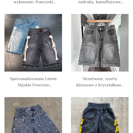
wykonanie, francuski
nadruku, kamuflażowe,
terry, bawełna, do kolan,
sportowe, bieganie,
kamienne kwasowe pranie,
siatkowe szorty
podarte, przestronne,
poliestrowe dla mężczyzn
wytarte, dresowe
joggerskie szorty męskie
Spersonalizowane Letnie
Streetwear, szorty
Męskie Oversize
dżinsowe z kryształkami,
Bawełniane Bone Luźne
w stylu vintage, z
Vintage Pranie Kolano
nadrukiem całego pola,
Długość Jorts Strukturalne
typu cargo, jorts dla
Denim Dżinsy Haftowane
mężczyzn
Szorty dla Mężczyzn