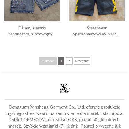
Dżinsy z marki
Streetwear
producenta, z podwójnym
Spersonalizowany Nadruk
pasem, wyszywane
Logo Strukturalne Vintage
kryształkami na kolanach,
Acid Wash Kolano
przestronne cargo,
Długość Luźne Spodenki
dżinsowe szorty męskie
Sportowe dla Mężczyzn
Poprzedni
1
2
Następny
typu jorts
Dongguan Xinsheng Garment Co., Ltd. oferuje produkcję
męskiego streetwearu na zamówienie dla marek i startupów.
Odzież OEM/ODM, certyfikat GRS, ponad 50 globalnych
marek. Szybkie wzmianki (7–12 dni). Poproś o wycenę już