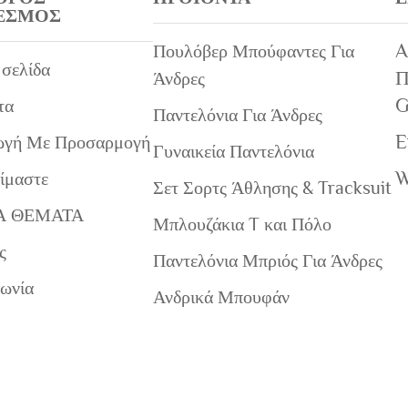
ΕΣΜΟΣ
A
Πουλόβερ Μπούφαντες Για
 σελίδα
Π
Άνδρες
G
τα
Παντελόνια Για Άνδρες
E
ωγή Με Προσαρμογή
Γυναικεία Παντελόνια
W
Είμαστε
Σετ Σορτς Άθλησης & Tracksuit
Α ΘΕΜΑΤΑ
Μπλουζάκια T και Πόλο
ς
Παντελόνια Μπριός Για Άνδρες
νωνία
Ανδρικά Μπουφάν