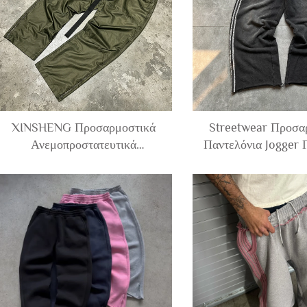
Νάιλον
XINSHENG Προσαρμοστικά
Streetwear Προσα
Ανεμοπροστατευτικά
Παντελόνια Jogger 
Παντελόνια Για Άντρες Με
Με Εκτύπωση Ζέβ
Πλέξιμο Πλήρες Πλευρικό Ζιπ,
Πλευρικές Ρίγες
Από Πολυεστέρα, Ευθείας
Βαμβάκι, Με Επεξ
Κοπής, Τεχνο-Ρουχισμού, Με
Οξέος, Ευρεία Στ
Τσέπες Χρησιμότητας, Από
Πλευρά, Χαλ
Νάιλον