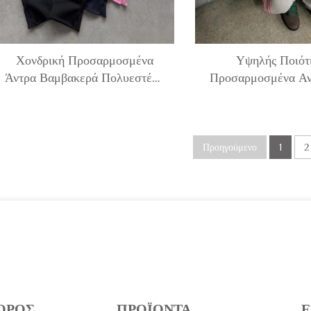
Χονδρική Προσαρμοσμένα
Υψηλής Ποιότ
Άντρα Βαμβακερά Πολυεστέρα
Προσαρμοσμένα Αν
Σολιδό Απλά Βασικά Νεοπρέν
Ράμα Άντρα Τέρι Β
Ανοιχτό Πόδι Με Ζιπ Άβαφα
Πλαϊνά Φαρδιά Ε
Παντελόνια Τζόγκινγκ Άντρας
Παντελόνια Τζό
Προηγούμενο
1
2
ΟΡΟΣ
ΠΡΟΪΌΝΤΑ
Ε