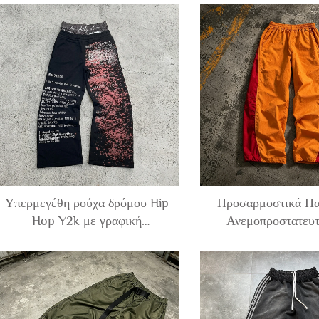
διαφορετικά χρώματα και
ανδρογενή παντελόν
πατσάκια, από γαλλικό τέρι,
από γαλλικό τε
χαλαρά, για άνδρες
βαμβακερό ύφασμα,
και ευρείας κοπής π
χαλαρά, για άν
Υπερμεγέθη ρούχα δρόμου Hip
Προσαρμοστικά Πα
Hop Y2k με γραφική
Ανεμοπροστατευτ
εκτύπωση, παντελόνια τζόγκερ
Άντρες Με Σχέδ
από γαλλικό τέρι με ευρύ κάτω
Κομμάτια Διαφορ
μέρος και διπλή ζώνη, για
Χρωμάτων, Υπερ
άνδρες
Χαλαρά, Ευρεία Σ
Πλευρά, Από Πολυε