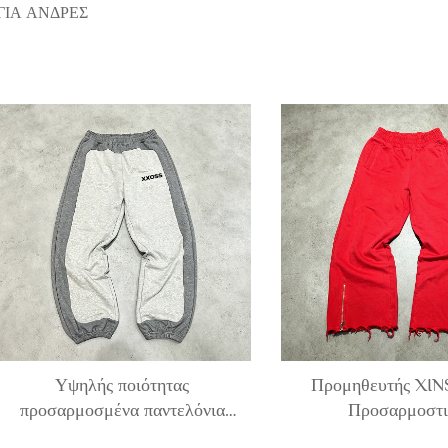
ΓΙΑ ΆΝΔΡΕΣ
Υψηλής ποιότητας
Προμηθευτής XI
προσαρμοσμένα παντελόνια
Προσαρμοστι
jogger από 100% βαμβάκι, με
αδιαφοροποίητα, μ