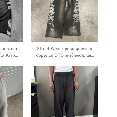
Νάιλον
ρμοστικά
Street Wear προσαρμοστικά
Για Άντρες
σορτς με DTG εκτύπωση, από
ρας και
γαλλικό Terry, 100% βαμβάκι,
, 100%
διακοσμημένα, χαλαρά, φαρδιά
εργασία
πόδια, ξεβγασμένα από τον
ην Κάτω
ήλιο, με οξικό ξέβγασμα, σορτς
αρά
τζόγκινγκ