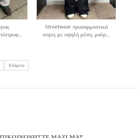
ητας
Streetwear προσαρμοστικά
τίστροφη
σορτς με υψηλή μέση, μαύρα,
αμβακερά
σορτς τζόγκινγκ,
λαστικά
διακοσμημένα, χαλαρά, ευθεία,
γκινγκ
φαρδιά πόδια, κενό, με οξικό
ξέβγασμα σορτς για άνδρες
Επόμενο
ΠΙΚΟΙΝΩΝΗΣΤΕ ΜΑΖΙ ΜΑΣ