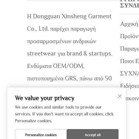
ΣΎΝΔ
Η Dongguan Xinsheng Garment
Αρχική
Co., Ltd. παρέχει παραγωγή
Προϊόν
προσαρμοσμένων ανδρικών
Παραγ
streetwear για brand & startups.
Ποιοι 
Ενδύματα OEM/ODM,
ΣΥΧΝ
πιστοποιημένα GRS, πάνω από 50
Ειδήσει
διεθνή brand. Γρήγορα δείγματα (7–
Επικοι
We value your privacy
12 ημέρες). Ζητήστε προσφορά
We use cookies and similar tools to provide our
services. If you don't want to accept all cookies, click
σήμερα!
Personalize cookies.
Personalize cookies
Accept all