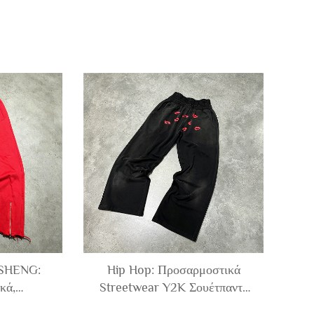
NSHENG:
Hip Hop: Προσαρμοστικά
κά,
Streetwear Y2K Σουέτπαντς
ονόχρωμα,
με Φαρδιές Λεγκ, Χοντρό