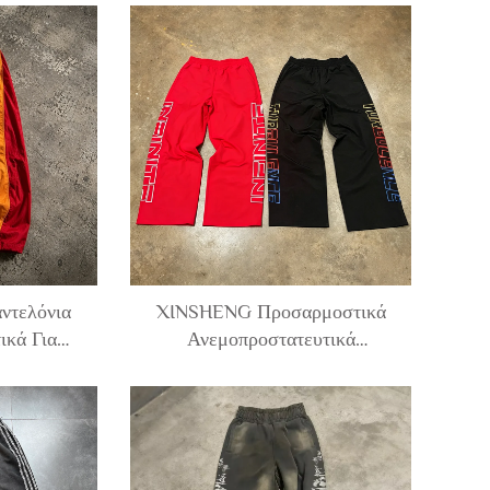
ια jogger
Βαμβάκι, Εκτυπωμένα,
ρύλιο
Αποχρωματισμό Οξέος και
 με ζιπέρ
Διπλή Ζώνη Στη Μέση –
αντελόνια,
Ανδρικά
τρες
ντελόνια
XINSHENG Προσαρμοστικά
ικά Για
Ανεμοπροστατευτικά
ιο Από
Παντελόνια Για Άντρες Με
ετικών
Εμπρόσθιο Εμποτισμό, Με
μεγέθη,
Εμπρόσθιο Λογότυπο Ραφής,
την Κάτω
Ευρεία Στην Κάτω Πλευρά,
στέρα και
Χαλαρά, Από Ματέρι Κρινκλ