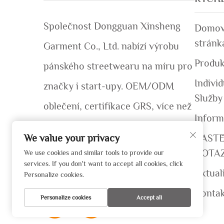
Společnost Dongguan Xinsheng
Domov
stránk
Garment Co., Ltd. nabízí výrobu
Produk
pánského streetwearu na míru pro
Individ
značky i start-upy. OEM/ODM
Služby
oblečení, certifikace GRS, více než
Inform
50 globálních značek. Rychlé
ČASTĚ
We value your privacy
vzorky (7–12 dní). Získejte nabídku
DOTA
We use cookies and similar tools to provide our
services. If you don't want to accept all cookies, click
ještě dnes!
Aktual
Personalize cookies.
Kontak
Personalize cookies
Accept all