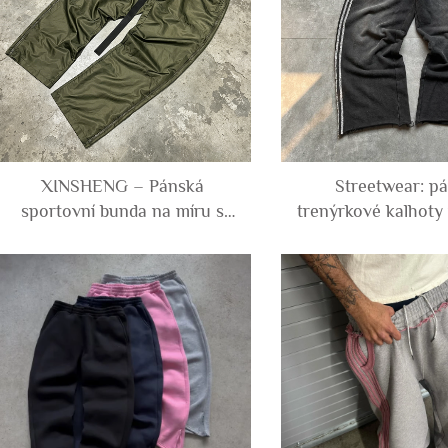
XINSHENG – Pánská
Streetwear: p
sportovní bunda na míru s
trenýrkové kalhoty
plným bočním zipem, z
lemováním v leo
polyesteru, rovného střihu,
vzoru po stranách
multifunkční technické
bavlny, s kyselinov
oblečení, cargo kalhoty z
široké, volné, s
nylonu
střihem