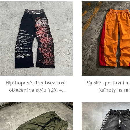
100% bavlny pro muže,
francouzského ter
barevně rozdělené a složené z
terry) z bavlny s
různých částí (patchwork), z
široké a volné dž
materiálu french terry
muže
Hip-hopové streetwearové
Pánské sportovní n
oblečení ve stylu Y2K –
kalhoty na mí
převeliké sportovní kalhoty z
patchworkovým a
francouzského teri,
rozděleným des
potiskované grafikou, široké
přehnaně velké, voln
kalhoty s volným střihem a
z polyesteru a 
dvojitým pasem pro muže