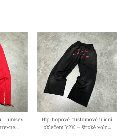
 – unisex
Hip-hopové customové uliční
arevné
oblečení Y2K – široké volné
ty z
trenýrky z těžké bavlny s