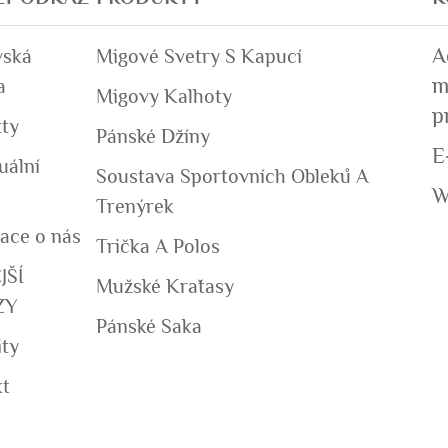
A
ská
Migové Svetry S Kapucí
m
a
Migovy Kalhoty
p
ty
Pánské Džíny
E
uální
Soustava Sportovních Obleků A
W
Trenýrek
ace o nás
Trička A Polos
JŠÍ
Mužské Kraťasy
ZY
Pánské Saka
ity
t