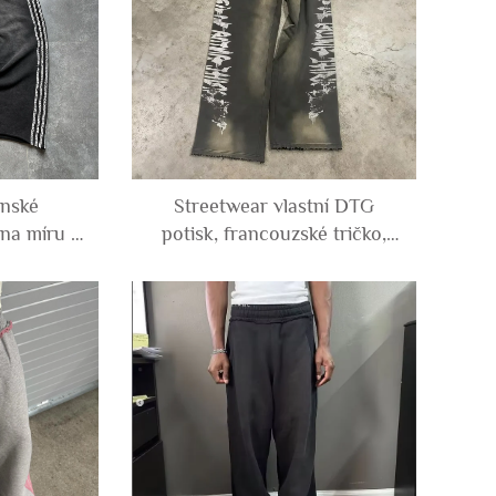
ánské
Streetwear vlastní DTG
 na míru s
potisk, francouzské tričko,
pardovém
100 % bavlna, poškozené,
, z 100%
volné, široké nohavice,
ým praním,
vyblednuté sluncem,
 nízkým
kyselinové oplachování,
trenky, mikina