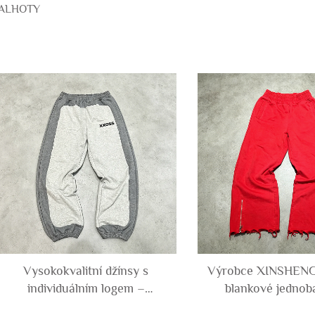
ALHOTY
Vysokokvalitní džínsy s
Výrobce XINSHENG
individuálním logem –
blankové jednob
každodenní volné džínsy z
tričkové kalho