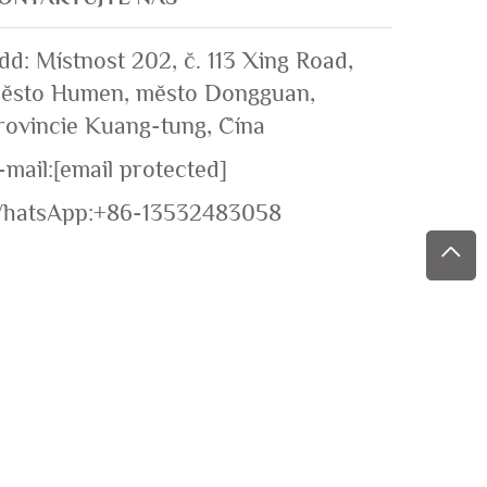
dd: Místnost 202, č. 113 Xing Road,
ěsto Humen, město Dongguan,
rovincie Kuang-tung, Čína
-mail:
[email protected]
hatsApp:
+86-13532483058