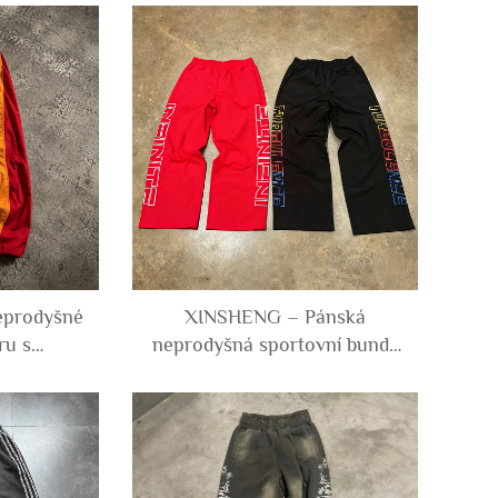
i (french
potiskem a kyselinovým
e zipem,
praním, se dvěma pasy, pro
ogery pro
muže
eprodyšné
XINSHENG – Pánská
ru s
neprodyšná sportovní bunda
 barevně
na míru s vyšitým logem,
ignem,
široké volné trenýrkové
é, široké,
kalhoty z matné krčkové
nylonu
nylonové látky