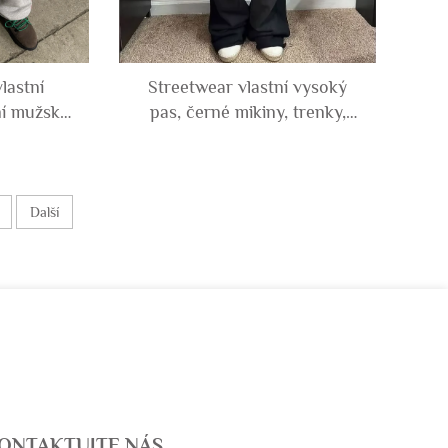
lastní
Streetwear vlastní vysoký
í mužské
pas, černé mikiny, trenky,
ční pruh
poškozené, volné, rovné,
é volné
široké nohavice, prázdné,
oty
kyselinové oplachování,
mikina pro muže
Další
ONTAKTUJTE NÁS