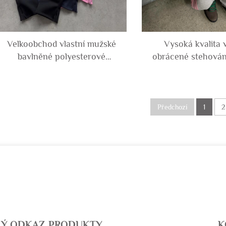
Velkoobchod vlastní mužské
Vysoká kvalita v
bavlněné polyesterové
obrácené stehován
jednobarevné základní
froté bavlněné bo
neoprenové otevřené
přesazené širok
nohavice zipem prázdné
běžecké kalh
tričkové kalhoty běžecký muž
Předchozí
1
2
LÝ ODKAZ
PRODUKTY
K