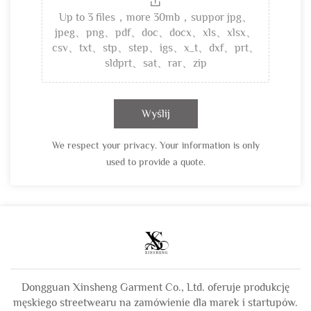
Up to 3 files，more 30mb，suppor jpg、
jpeg、png、pdf、doc、docx、xls、xlsx、
csv、txt、stp、step、igs、x_t、dxf、prt、
sldprt、sat、rar、zip
Wyślij
We respect your privacy. Your information is only
used to provide a quote.
Dongguan Xinsheng Garment Co., Ltd. oferuje produkcję
męskiego streetwearu na zamówienie dla marek i startupów.