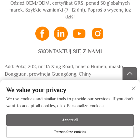
Odzież OEM/ODM, certyfikat GRS, ponad 50 globalnych
marek. Szybkie wzmianki (7–12 dni). Poproś o wycenę już
dziś!
SKONTAKTUJ SIĘ Z NAMI
Add: Pokój 202, nr 113 Xing Road, miasto Humen, miasto
Dongguan, prowincja Guangdong, Chiny
E-mail:
[email protected]
We value your privacy
WhatsApp:
+86-13532483058
We use cookies and similar tools to provide our services. If you don't
want to accept all cookies, click Personalize cookies.
Prawa autorskie © 2025 przez Dongguan Xinsheng Garment Co.,
Accept all
Ltd. —
Polityka prywatności
Personalize cookies