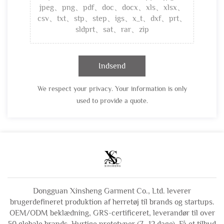
jpeg、png、pdf、doc、docx、xls、xlsx、
csv、txt、stp、step、igs、x_t、dxf、prt、
sldprt、sat、rar、zip
Indsend
We respect your privacy. Your information is only
used to provide a quote.
Dongguan Xinsheng Garment Co., Ltd. leverer
brugerdefineret produktion af herretøj til brands og startups.
OEM/ODM beklædning, GRS-certificeret, leverandør til over