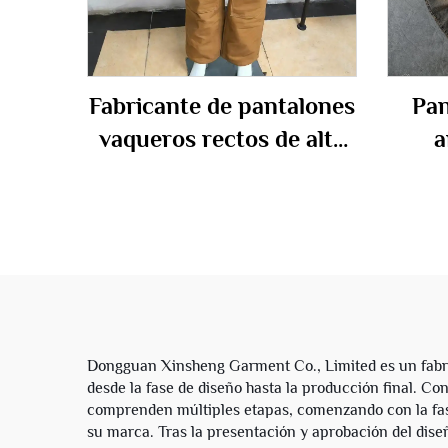
Fabricante de pantalones
Pan
vaqueros rectos de alta
a
calidad personalizados,
pers
de lienzo, trabajo, cargo,
calle
doble rodillera para
conju
hombre
Dongguan Xinsheng Garment Co., Limited es un fabr
desde la fase de diseño hasta la producción final. C
comprenden múltiples etapas, comenzando con la fase 
su marca. Tras la presentación y aprobación del dise