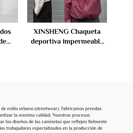
ados
XINSHENG Chaqueta
de
deportiva impermeable
para
personalizada de nailon
nes
con cierre para
ueros
exteriores con capucha
rna
para hombre
 para
e estilo urbano (streetwear). Fabricamos prendas
rantizar la máxima calidad. Nuestros procesos
r los diseños de las camisetas que reflejen fielmente
os trabajadores especializados en la producción de