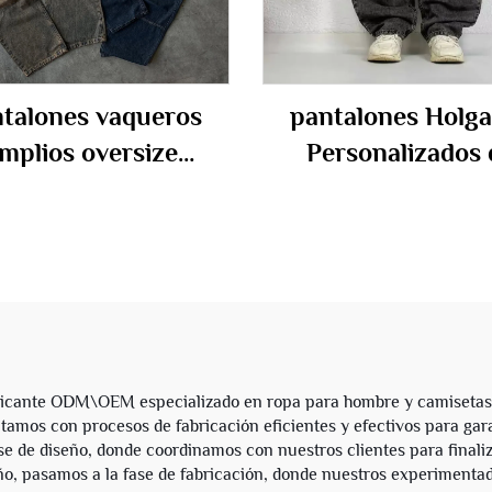
talones vaqueros
pantalones Holg
mplios oversize
Personalizados 
onalizados de estilo
Streetwear 2025 
jero, lavado vintage,
Hombre, Pantalo
nto de tela vaquera
Negros Vacíos, Vaq
para hombre
Oversize de Pie
Ancha y Holgados
Hombre
icante ODM\OEM especializado en ropa para hombre y camisetas d
ontamos con procesos de fabricación eficientes y efectivos para ga
de diseño, donde coordinamos con nuestros clientes para finaliza
ño, pasamos a la fase de fabricación, donde nuestros experimentad