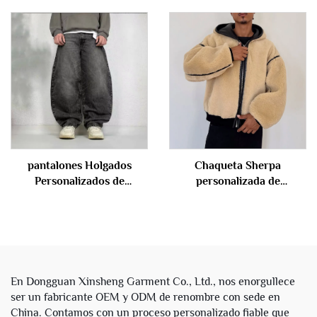
algodón, con efecto
lienzo, trabajo, cargo,
desgastado, camuflaje
doble rodillera para
militar, con cierre, unisex
hombre
pantalones Holgados
Chaqueta Sherpa
Personalizados de
personalizada de
Streetwear 2025 para
fabricante para invierno,
Hombre, Pantalones
para hombre, gruesa, de
Negros Vacíos, Vaqueros
felpa pesada, con
Oversize de Pierna Ancha y
cremallera reversible,
Holgados para Hombre
imitación de cuero, con
capucha
En Dongguan Xinsheng Garment Co., Ltd., nos enorgullece
ser un fabricante OEM y ODM de renombre con sede en
China. Contamos con un proceso personalizado fiable que