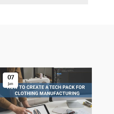
07
0
Jan
Ja