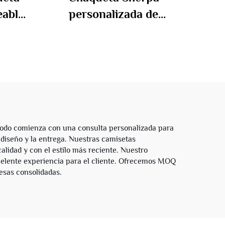
eable
personalizada de
ailon
fabricante para invierno,
a
para hombre, gruesa, de
pucha
felpa pesada, con
cremallera reversible,
imitación de cuero, con
capucha
Todo comienza con una consulta personalizada para
 diseño y la entrega. Nuestras camisetas
alidad y con el estilo más reciente. Nuestro
elente experiencia para el cliente. Ofrecemos MOQ
esas consolidadas.