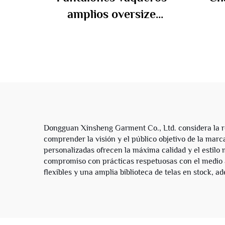
amplios oversize
personalizados de estilo
pe
callejero, lavado vintage,
invi
conjunto de tela vaquera
para hombre
perso
crem
Dongguan Xinsheng Garment Co., Ltd. considera la r
comprender la visión y el público objetivo de la marc
personalizadas ofrecen la máxima calidad y el estilo 
compromiso con prácticas respetuosas con el medio 
flexibles y una amplia biblioteca de telas en stock,