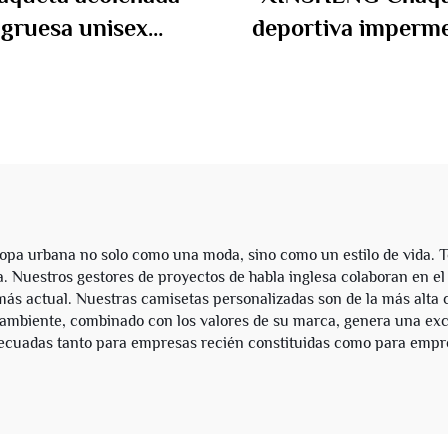
gruesa unisex
deportiva imperm
rsonalizada para
personalizada de n
erno, impermeable,
con cierre par
con estampado
exteriores con ca
nalizado, cierre con
para hombre
allera, con capucha
para hombre
opa urbana no solo como una moda, sino como un estilo de vida. 
a. Nuestros gestores de proyectos de habla inglesa colaboran en el
más actual. Nuestras camisetas personalizadas son de la más alta c
ambiente, combinado con los valores de su marca, genera una exc
 adecuadas tanto para empresas recién constituidas como para empr