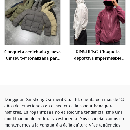
militar, con cierre, unisex
Acampanados Bordados
Pantalones Vaqueros para
Hombre
Chaqueta acolchada gruesa
XINSHENG Chaqueta
unisex personalizada para
deportiva impermeable
invierno, impermeable, con
personalizada de nailon
estampado personalizado,
con cierre para exteriores
cierre con cremallera, con
con capucha para hombre
capucha para hombre
Dongguan Xinsheng Garment Co. Ltd. cuenta con más de 20
años de experiencia en el sector de la ropa urbana para
hombres. La ropa urbana no es solo una tendencia, sino una
combinación de cultura y vestimenta. Nos especializamos en
mantenernos a la vanguardia de la cultura y las tendencias