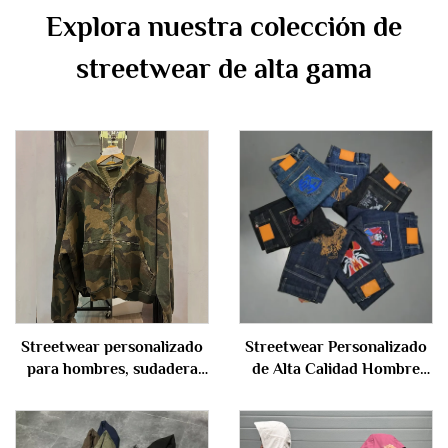
Explora nuestra colección de
streetwear de alta gama
Streetwear personalizado
Streetwear Personalizado
para hombres, sudadera
de Alta Calidad Hombre
pesada extragrande de
Bordado Pierna Recta
algodón, con efecto
Bolsa Holgada Talla Grande
desgastado, camuflaje
Hombres Pantalones