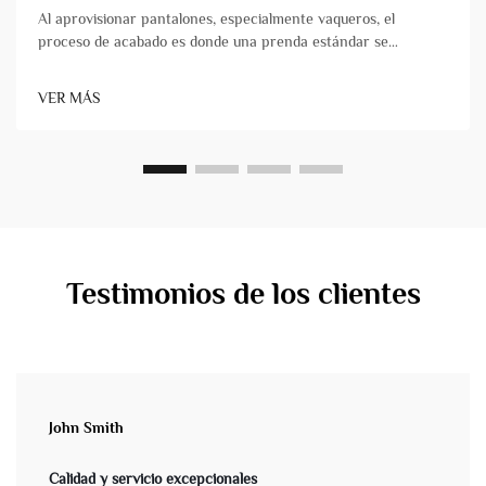
Al aprovisionar pantalones, especialmente vaqueros, el
proceso de acabado es donde una prenda estándar se
transforma en un producto con carácter, comodidad y
atractivo comercial. Para los propietarios de marcas y los
VER MÁS
gestores de productos, comprender estas técnicas es
fundamental&...
Testimonios de los clientes
John Smith
Calidad y servicio excepcionales