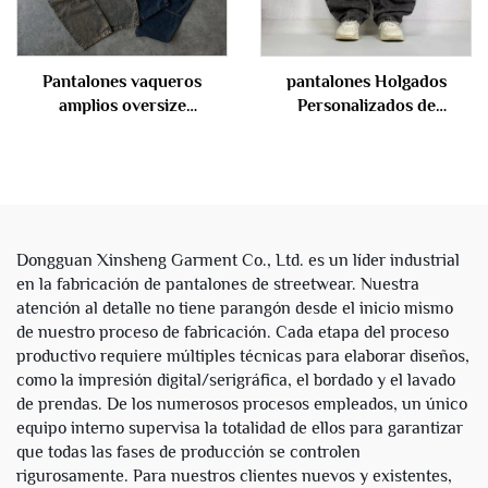
Pantalones vaqueros
pantalones Holgados
amplios oversize
Personalizados de
personalizados de estilo
Streetwear 2025 para
callejero, lavado vintage,
Hombre, Pantalones
conjunto de tela vaquera
Negros Vacíos, Vaqueros
para hombre
Oversize de Pierna Ancha y
Holgados para Hombre
Dongguan Xinsheng Garment Co., Ltd. es un líder industrial
en la fabricación de pantalones de streetwear. Nuestra
atención al detalle no tiene parangón desde el inicio mismo
de nuestro proceso de fabricación. Cada etapa del proceso
productivo requiere múltiples técnicas para elaborar diseños,
como la impresión digital/serigráfica, el bordado y el lavado
de prendas. De los numerosos procesos empleados, un único
equipo interno supervisa la totalidad de ellos para garantizar
que todas las fases de producción se controlen
rigurosamente. Para nuestros clientes nuevos y existentes,