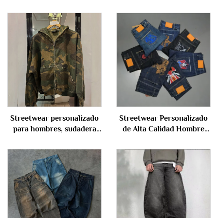
Streetwear personalizado
Streetwear Personalizado
para hombres, sudadera
de Alta Calidad Hombre
pesada extragrande de
Bordado Pierna Recta
algodón, con efecto
Bolsa Holgada Talla Grande
desgastado, camuflaje
Hombres Pantalones
militar, con cierre, unisex
Acampanados Bordados
Pantalones Vaqueros para
Hombre