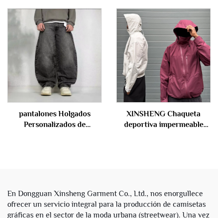
lienzo, trabajo, cargo,
Bolsa Holgada Talla Grande
doble rodillera para
Hombres Pantalones
hombre
Acampanados Bordados
Pantalones Vaqueros para
Hombre
pantalones Holgados
XINSHENG Chaqueta
Personalizados de
deportiva impermeable
Streetwear 2025 para
personalizada de nailon
Hombre, Pantalones
con cierre para exteriores
Negros Vacíos, Vaqueros
con capucha para hombre
Oversize de Pierna Ancha y
Holgados para Hombre
En Dongguan Xinsheng Garment Co., Ltd., nos enorgullece
ofrecer un servicio integral para la producción de camisetas
gráficas en el sector de la moda urbana (streetwear). Una vez