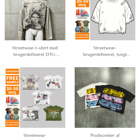
Streetwear-t-shirt med
Streetwear-
brugerdefineret DTG-
brugerdefineret, tungt
print, karakterdesign,
vægt, bomuldskrave,
vintage-look, syret vask,
vasket, skulderfaldende T-
kassiskt fit, oversized og
shirt med revner og
beskåret, grafisk
forældet udseende,
langærmet t-shirt til
overdimensioneret og
mænd
kortet T-shirt til mænd
Streetwear-
Producenter af