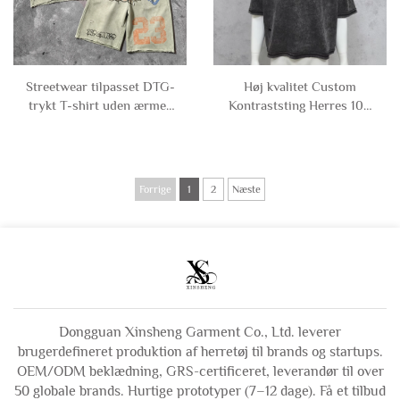
Streetwear tilpasset DTG-
Høj kvalitet Custom
trykt T-shirt uden ærmer
Kontraststing Herres 100
med råt hæl, slidteffekt og
% bomuld Syrebad Slidt
syrefarvet grafisk print
Tshirt Boxy Oversized
samt sweatshorts til
Cropped T-shirt Mand
mænd
Forrige
1
2
Næste
Dongguan Xinsheng Garment Co., Ltd. leverer
brugerdefineret produktion af herretøj til brands og startups.
OEM/ODM beklædning, GRS-certificeret, leverandør til over
50 globale brands. Hurtige prototyper (7–12 dage). Få et tilbud