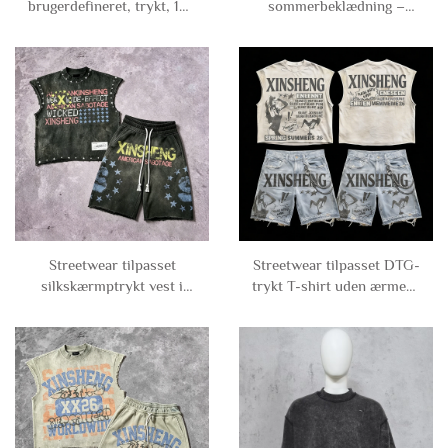
brugerdefineret, trykt, 100
sommerbeklædning –
% bomuldsvintage,
brugertilpassede franske
forældet, syrefærdig T-
Terry-overdimensionerede
shirt, kasseformet, kortet
korte T-shirts med
grafisk T-shirt til mænd
firkantet fit og forstyrret
grafisk print til mænd
Streetwear tilpasset
Streetwear tilpasset DTG-
silkskærmptrykt vest i
trykt T-shirt uden ærmer i
syrefarvet T-shirt med
100 % bomuld med revne-
strasssten og T-shirt uden
og slidteffekt samt
ærmer samt sweatshorts
jeansbukser til mænd
til mænd