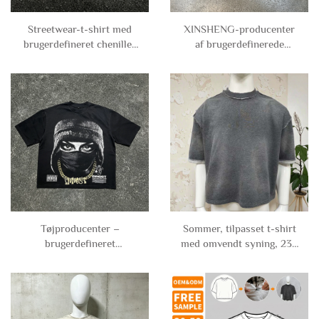
Streetwear-t-shirt med
XINSHENG-producenter
brugerdefineret chenille-
af brugerdefinerede
broderi, forældet leopard-
tøjstykker med silkscreen-
print og grafisk design,
tryk: firkantede striber,
forældet ærmløs t-shirt,
korte ærmer og V-hals i
ærmløs tanktop til mænd
jersey til fodboldt-shirts
til mænd
Tøjproducenter –
Sommer, tilpasset t-shirt
brugerdefineret
med omvendt syning, 230
streetwear, DTG-printede
g/m², 100 % bomuld,
karakterte-shirts i tungt
blank, syret vask, kort,
stof, oversized og
kasseformet t-shirt til
beskåret kort t-shirt til
mænd
mænd