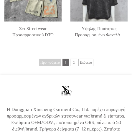
Μπλουζάκια Αθλητικά για
Άντρες
Σετ Streetwear
Υψηλής Ποιότητας
Προσαρμοστικού DTG
Προσαρμοσμένο Φανελάκι
Εκτυπωτικού Μπλουζακιού
για Άνδρες με Αντίθετο
Χωρίς Μανίκια με
Ράψιμο, 100% Βαμβακερό,
Ακατέργαστο Κάτω Πέριξ,
Ξεβρασμένο με Οξύ και
Διαβρωμένο Γραφικό
Τρυπημένο, Κουτιστό
Προηγούμενο
1
2
Επόμενο
Σχέδιο και Ξεβλέμπισμα
Μεγάλο Κομμένο
Οξέος, και Σορτς Από
Φανελάκι για Άνδρα
Μπλουζίνα για Άντρες
Η Dongguan Xinsheng Garment Co., Ltd. παρέχει παραγωγή
προσαρμοσμένων ανδρικών streetwear για brand & startups.
Ενδύματα OEM/ODM, πιστοποιημένα GRS, πάνω από 50
διεθνή brand. Γρήγορα δείγματα (7–12 ημέρες). Ζητήστε