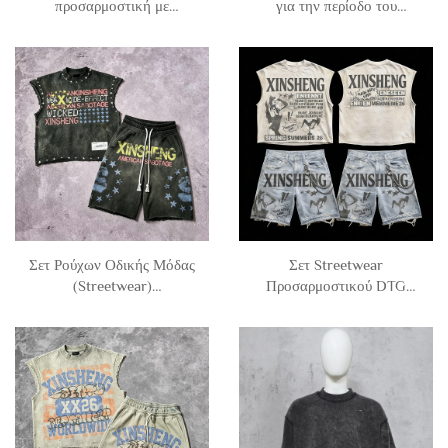
προσαρμοστική με
για την περίοδο του
εκτύπωση, 100% βαμβάκι,
καλοκαιριού,
βιντάζ, φθαρμένη, με
προσαρμοστικές φαντζόνες
οξειδωτικό πλύσιμο,
μεγάλου μεγέθους από
φαντζόνα με τετράγωνο
γαλλικό τερι, κοντές και με
κοψίματος και κοντό
τετράγωνο κοψίματος,
μοντέλο, με γραφικά
φθαρμένες φαντζόνες με
στοιχεία για άνδρες
γραφικά στοιχεία για
άνδρες
Σετ Ρούχων Οδικής Μόδας
Σετ Streetwear
(Streetwear)
Προσαρμοστικού DTG
Προσαρμοστικό με
Εκτυπωτικού Μπλουζακιού
Σιλκοσκρίν Εκτύπωση,
Χωρίς Μανίκια από 100%
Μπλουζάκι Χωρίς Μανίκια
Βαμβάκι με Σκίσιμα,
με Όξινο Πλύσιμο (Acid
Διαβρωμένο Γραφικό
Wash), Μπλουζάκι Χωρίς
Σχέδιο και Σορτς Από
Μανίκια με Ροδόλιθους
Ντενίμ για Άντρες
(Rhinestone) και