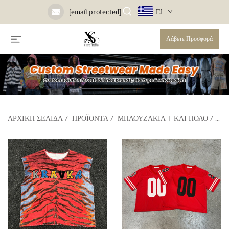
EL
[email protected]
Λάβετε Προσφορά
ΑΡΧΙΚΉ ΣΕΛΊΔΑ
/
ΠΡΟΪΌΝΤΑ
/
ΜΠΛΟΥΖΆΚΙΑ T ΚΑΙ ΠΌΛΟ
/
ΜΠ