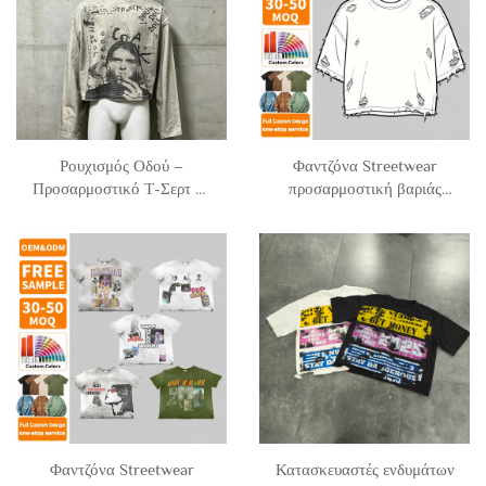
άντρες
Άντρες
Ρουχισμός Οδού –
Φαντζόνα Streetwear
Προσαρμοστικό Τ-Σερτ με
προσαρμοστική βαριάς
Εκτύπωση DTG,
κατασκευής από βαμβάκι,
Χαρακτήρες, Ρετρό Στιλ,
πλυμένη, με χαμηλούς
Όξινο Ξέβαφμα,
ώμους, διακοσμημένη με
Κουτιάστικο, Υπερμεγέθη
σχίσματα, φθαρμένη,
και Κοντό, Γραφικό Τ-
υπερμεγέθης και κομμένη
Σερτ με Μακριά Μανίκια
σε κοντό μοντέλο για
για Άντρες
άνδρες
Φαντζόνα Streetwear
Κατασκευαστές ενδυμάτων