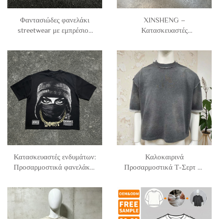
Φαντασιώδες φανελάκι
XINSHENG –
streetwear με εμπρέσιον
Κατασκευαστές
χενίλ, διακοσμητική
εξατομικευμένων
εκτύπωση λεοπάρδαλης και
ενδυμάτων, με εκτύπωση
αποφθορά, φανελάκι χωρίς
σιλκ-σκριν, φανελάκια με
μανίκια, τανκ-τόπ για
ρίγες και V-λαιμό,
άντρες
βραχύμανα, από τζερσεΐ για
ποδόσφαιρο, για άντρες
Κατασκευαστές ενδυμάτων:
Καλοκαιρινά
Προσαρμοστικά φανελάκια
Προσαρμοστικά Τ-Σερτ με
streetwear με εκτύπωση
Αντίστροφη Ραφή, 230
DTG, με χαρακτήρες,
gsm, 100% βαμβάκι,
βαριάς κατασκευής,
Λευκά Τ-Σερτ με Όξινο
μεγάλου μεγέθους και
Ξέβαφμα και Κοντό
διακριτικής κοπής, για
Κουτιάστικο Σχήμα για