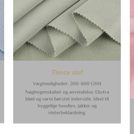
Fleece stof
Vægtmuligheder: 200-600 GSM
Nøgleegenskaber og anvendelse: Ekstra
blød og varm børstet inderside. Ideel til
hyggelige hoodies, jakker og
vinterbeklædning.