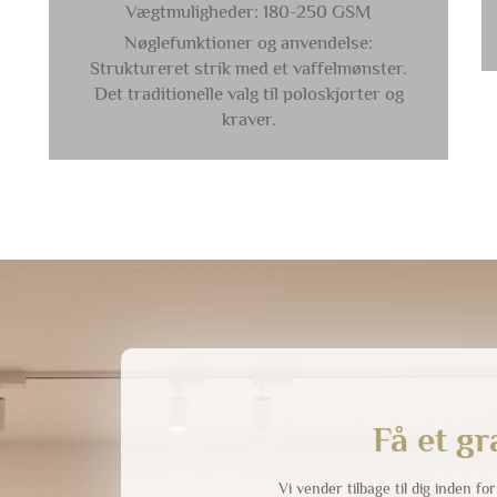
Vægtmuligheder: 180-250 GSM
Nøglefunktioner og anvendelse:
Struktureret strik med et vaffelmønster.
Det traditionelle valg til poloskjorter og
kraver.
Få et gr
Vi vender tilbage til dig inden fo