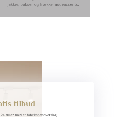
jakker, bukser og frække modeaccents.
atis tilbud
r 24 timer med et fabriksprisoverslag.