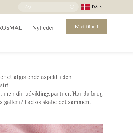
DA
Få et tilbud
ØRGSMÅL
Nyheder
f er et afgørende aspekt i den
tri.
r, men din udviklingspartner. Har du brug
s galleri? Lad os skabe det sammen.