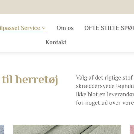
ilpasset Service
Om os
OFTE STILTE SP
Kontakt
til herretøj
Valg af det rigtige sto
skræddersyede tøjindus
Ikke blot en leverandø
for noget ud over vore