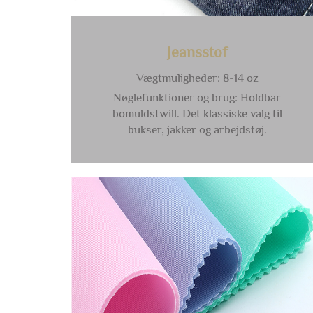
Jeansstof
Vægtmuligheder: 8-14 oz
Nøglefunktioner og brug: Holdbar
bomuldstwill. Det klassiske valg til
bukser, jakker og arbejdstøj.