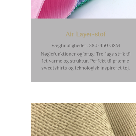
Air Layer-stof
Vægtmuligheder: 280-450 GSM
Nøglefunktioner og brug: Tre-lags strik til
let varme og struktur. Perfekt til præmie
sweatshirts og teknologisk inspireret tøj.