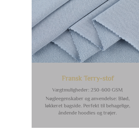
Fransk Terry-stof
Vægtmuligheder: 230-600 GSM
Nøgleegenskaber og anvendelse: Blød,
løkkeret bagside. Perfekt til behagelige,
åndende hoodies og trøjer.