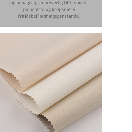
og behagelig. Uundværlig til T-shirts,
poloshirts og kropsnære
fritidsbeklædningsgenstande.