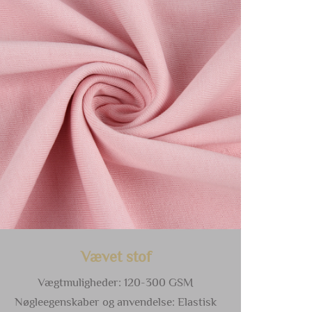
Vævet stof
Vægtmuligheder: 120-300 GSM
Nøgleegenskaber og anvendelse: Elastisk