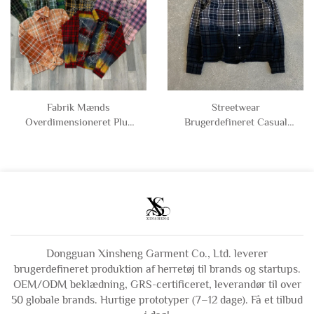
Fabrik Mænds
Streetwear
Overdimensioneret Plus
Brugerdefineret Casual
Størrelse Distressed
Bomuld Polyester
Vintage Syrevasket Tartan
Knapper Vintage
Knap Bomuld Rhinestone
Syrevasket Tjek Tartan
Flanelskjorte Langærmet
Langærmet Skjorter til
Skjorter Mand
Mænd
Dongguan Xinsheng Garment Co., Ltd. leverer
brugerdefineret produktion af herretøj til brands og startups.
OEM/ODM beklædning, GRS-certificeret, leverandør til over
50 globale brands. Hurtige prototyper (7–12 dage). Få et tilbud