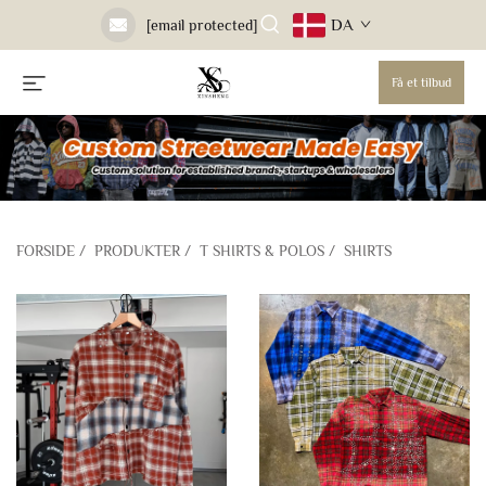
DA
[email protected]
Få et tilbud
FORSIDE
/
PRODUKTER
/
T SHIRTS & POLOS
/
SHIRTS