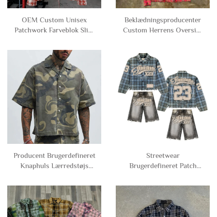
OEM Custom Unisex
Beklædningsproducenter
Patchwork Farveblok Slidt
Custom Herrens Oversize
Tartan Flanell Langærmet
Retro Knaphål Tjek Tartan
Skjorter til mænd
Flanell Lange Fuldærmet
Strassskjorter Mand
Producent Brugerdefineret
Streetwear
Knaphuls Lærredstøjs
Brugerdefineret Patch
Kortærmet Camouflage
Broderi Logo Distressed
Camo Boxy Skjorter til
Vintage Vasket Rhinestone
Mænd
Langærmet Tartanskjorter
og Jeans Shorts Set