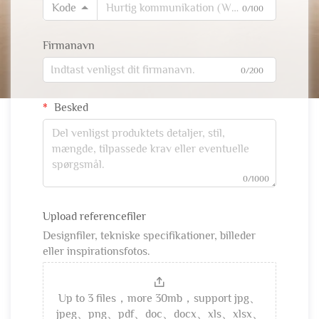
Kode
0/100
Firmanavn
0/200
Besked
0/1000
Upload referencefiler
Designfiler, tekniske specifikationer, billeder
eller inspirationsfotos.
Up to 3 files，more 30mb，support jpg、
jpeg、png、pdf、doc、docx、xls、xlsx、