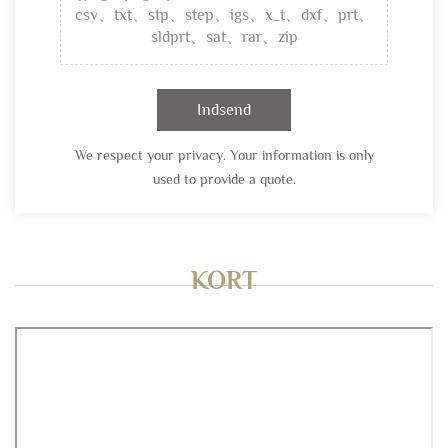
csv、txt、stp、step、igs、x_t、dxf、prt、
sldprt、sat、rar、zip
Indsend
We respect your privacy. Your information is only
used to provide a quote.
KORT