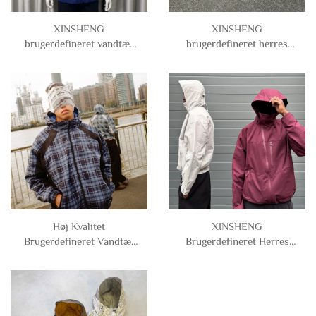
XINSHENG
XINSHENG
brugerdefineret vandtæt
brugerdefineret herres
vindjakke i patchwork af
casual vindjakke i netstof,
polyester og nylon med
nylon og polyester med
lynlås og kappe til mænd
kort, kasseformet snit og
lynlås samt kappe til
mænd
Høj Kvalitet
XINSHENG
Brugerdefineret Vandtæt
Brugerdefineret Herres
Tjekket Patchwork
Vandtæt Sportstøj
Gennemgående Lynlås
Udendørs Zip Up Nylon
Nylon Polyester Vindjakke
Vindjakke Træningsjakke
med Hætte til Mænd
med hætte til Mænd