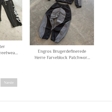
ter
Engros Brugerdefinerede
treetwear
Herre Farveblock Patchwork
tressed
Vindjakke Polyester Nylon
odie og
Treningskit Mands
weatsuit
Treningsjakke og Shorts Sæt
Næste