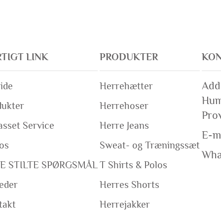
TIGT LINK
PRODUKTER
KON
Add:
ide
Herrehætter
Hum
dukter
Herrehoser
Prov
asset Service
Herre Jeans
E-ma
os
Sweat- og Træningssæt
Wha
E STILTE SPØRGSMÅL
T Shirts & Polos
eder
Herres Shorts
takt
Herrejakker