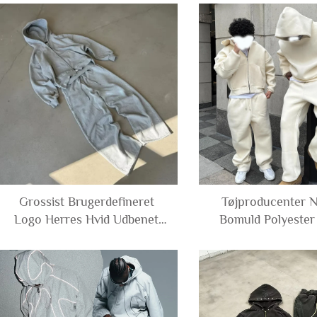
Hoodie og Sweatpants Sæt
Nylon Polyester
Sweatsuit
Trackjakke og Bu
Tracksuit
Grossist Brugerdefineret
Tøjproducenter 
Logo Herres Hvid Udbenet
Bomuld Polyester
Enkeltfarvet Tracksuit Kortet
Essentielle Tomme 
Boxy Fit Med Lynlås Hoodie
Sweatpants Sæt Sw
og Flared Sweatpants Sæt
Treningskit ti
Sweat Suits Mænd