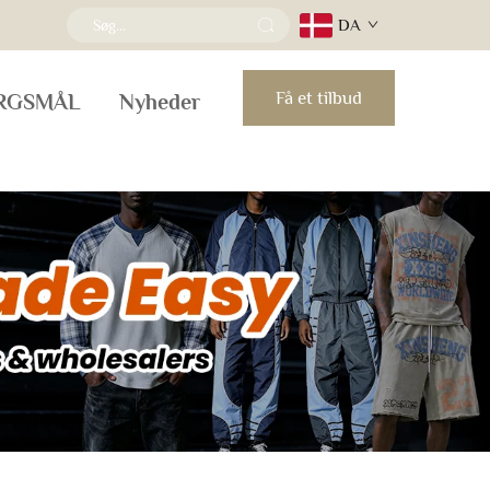
DA
Få et tilbud
ØRGSMÅL
Nyheder