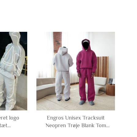
ret logo
Engros Unisex Tracksuit
tæt
Neopren Trøje Blank Tom
ndjakke
Sweatsuit Løst Sidende