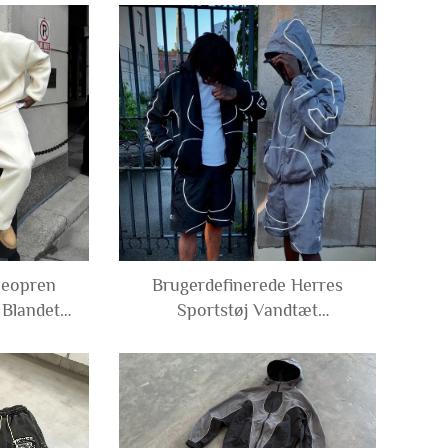
 Lynlås
Overdimensioneret Hoodie og
kser Set
Bukse Set Sweatsuits Mænd
Neopren
Brugerdefinerede Herres
 Blandet
Sportstøj Vandtæt
Hoodie og
Reflekterende Med Lynlås
eat Suit
Polyester Nylon Vindjakke
l Mænd
Treningsjakke og Shorts Sæt
Treningskit