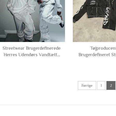
Streetwear Brugerdefinerede
Tøjproducen
Herres Udendørs Vandtætte
Brugerdefineret S
Sport Polyester Nylon
Patch Vasket Dis
Reflekterende Vindjakke
Nitter Lynlås Ho
Treningsjakke og Bukser Sæt
Sweatpants Sæt S
Treningskit
Tracksuit
Forrige
1
2