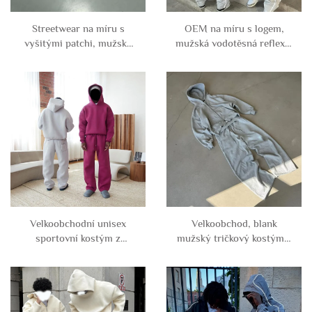
Streetwear na míru s
OEM na míru s logem,
vyšitými patchi, mužský
mužská vodotěsná reflexní
kamuflážní tričkový
větrovka z nylonu a
kostým s potiskem
polyesteru, zipová bunda
maskovací barvy, mikina a
a kalhoty, souprava
tepláky s zipem, sportovní
sportovního kostýmu
kostým
Velkoobchodní unisex
Velkoobchod, blank
sportovní kostým z
mužský tričkový kostým z
neoprenu, potahovaná
bavlny na míru, krátká
mikina bez zipu, holý
mikina s kapucí a zipem,
bavlněný svetr, volné
široké tepláky, souprava
přehnané mikiny a tepláky,
sportovního oblečení pro
souprava mikin a tepláků
muže