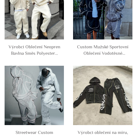
pro muže
Výrobci Oblečení Neopren
Custom Mužské Sportovní
Bavlna Směs Polyesteru
Oblečení Vodotěsné
Základní Potisky Hrudek a
Odrazové S Nadsvícením
Teplákové Kalhoty
Polyester Nylon Větrovka
Souprava Tepláková
Tričková Souprava S
Souprava Tričková
Nadsvícením a Krátké
Souprava Pro Muže
Kalhoty Tričková Souprava
Streetwear Custom
Výrobci oblečení na míru,