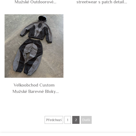
Mužské Outdoorové
streetwear s patch detaily,
Vodotěsné Sportovní
omyté a poškozené
Polyester Nylon Odrazová
soupravy s kovovými
Větrovka Tričková
nitěmi a zipem, mikina a
Souprava S Nadsvícením a
tepláky, sportovní kostým
Kalhoty Tričková Souprava
Velkoobchod Custom
Mužské Barevné Bloky
Látané Větrovka Z
Polyesteru Nylonu
Tričková Souprava Mužská
Tričková Souprava S
Předchozí
1
2
Další
Nadsvícením a Krátké
Kalhoty