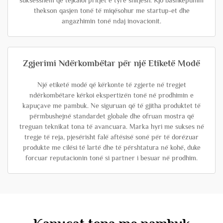
suksesshëm që tejkaloi pritjet e tyre shitjesh. Kjo bashkëpunim
thekson qasjen tonë të miqësohur me startup-et dhe
angazhimin tonë ndaj inovacionit.
Zgjerimi Ndërkombëtar për një Etiketë Modë
Një etiketë modë që kërkonte të zgjerte në tregjet
ndërkombëtare kërkoi ekspertizën tonë në prodhimin e
kapuçave me pambuk. Ne siguruan që të gjitha produktet të
përmbushejnë standardet globale dhe ofruan mostra që
treguan teknikat tona të avancuara. Marka hyri me sukses në
tregje të reja, pjesërisht falë aftësisë sonë për të dorëzuar
produkte me cilësi të lartë dhe të përshtatura në kohë, duke
forcuar reputacionin tonë si partner i besuar në prodhim.