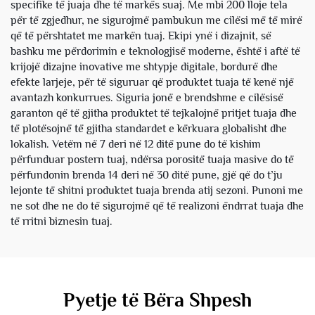
specifike të juaja dhe të markës suaj. Me mbi 200 lloje tela
për të zgjedhur, ne sigurojmë pambukun me cilësi më të mirë
që të përshtatet me markën tuaj. Ekipi ynë i dizajnit, së
bashku me përdorimin e teknologjisë moderne, është i aftë të
krijojë dizajne inovative me shtypje digitale, bordurë dhe
efekte larjeje, për të siguruar që produktet tuaja të kenë një
avantazh konkurrues. Siguria jonë e brendshme e cilësisë
garanton që të gjitha produktet të tejkalojnë pritjet tuaja dhe
të plotësojnë të gjitha standardet e kërkuara globalisht dhe
lokalish. Vetëm në 7 deri në 12 ditë pune do të kishim
përfunduar postern tuaj, ndërsa porositë tuaja masive do të
përfundonin brenda 14 deri në 30 ditë pune, gjë që do t’ju
lejonte të shitni produktet tuaja brenda atij sezoni. Punoni me
ne sot dhe ne do të sigurojmë që të realizoni ëndrrat tuaja dhe
të rritni biznesin tuaj.
Pyetje të Bëra Shpesh