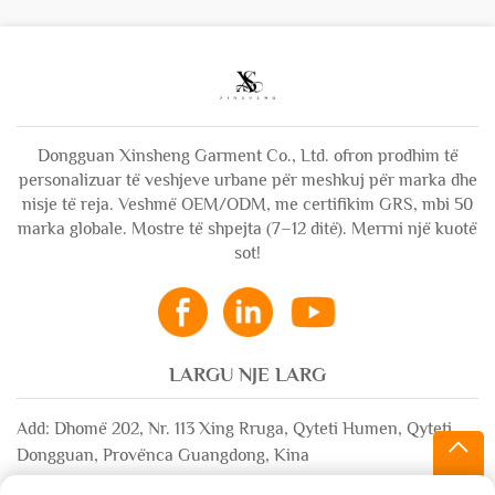
Dongguan Xinsheng Garment Co., Ltd. ofron prodhim të
personalizuar të veshjeve urbane për meshkuj për marka dhe
nisje të reja. Veshmë OEM/ODM, me certifikim GRS, mbi 50
marka globale. Mostre të shpejta (7–12 ditë). Merrni një kuotë
sot!
LARGU NJE LARG
Add: Dhomë 202, Nr. 113 Xing Rruga, Qyteti Humen, Qyteti
Dongguan, Provënca Guangdong, Kina
Email:
[email protected]