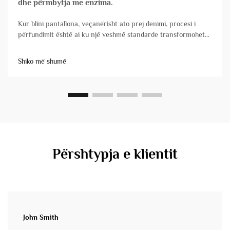
dhe përmbytja me enzima.
Kur blini pantallona, veçanërisht ato prej denimi, procesi i
përfundimit është ai ku një veshmë standarde transformohet
në një produkt me karakter, komoditet dhe atraktivitet tregtar.
Për pronarët e markave dhe menaxherët e produkteve,
Shiko më shumë
kuptimi i këtyre teknikave është thelbësor&...
Përshtypja e klientit
John Smith