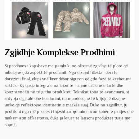
Zgjidhje Komplekse Prodhimi
Si prodhues i kapshave me pambuk, ne ofrojmë zgjidhje të plotë që
mbulojnë çdo aspekt të prodhimit. Nga dizajni fillestar deri te
dorëzimi final, ekipi ynë brendësor siguron që çdo fazë të kryhet me
saktësi. Ky qasje integrale na lejon të ruajmë cilësinë e lartë dhe
konzistencën në të gjitha produktet. Teknikat tona të avancuara, si
shtypja digjitale dhe bordurimi, na mundësojnë të krijojmë dizajne
unike që reflektojnë identitetin e markës suaj. Duke na zgjedhur, ju
profitoni nga një proces i thjeshtuar që minimizon kohën e pritjes dhe
maksimizon efikasitetin, duke ju lejuar të lansoni produktet tuaja më
shpejt.