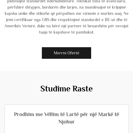
plotësojnë standardet ndërkombëtare. Teknikat tona të avancuara,
përfshirë shtypjen, bordurën dhe larjen, na mundësojnë të krijojmë
kapsha unike dhe stilozhe që përputhen me vizionin e markës suaj. Ne
jemi certifikuar nga GRS dhe respektojmë standardet e BE-së dhe të
Amerikës Veriore, duke na bërë një partner të besueshëm për nevojat
tuaja të kapshave të pambukut.
Merrni Ofertë
Studime Raste
Prodhim me Vëllim të Lartë për një Markë të
Njohur