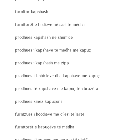
furnitor kapshash
furnitorët e hudieve në sasi të mëdha
prodhues kapshash në shumicë
prodhues i kapshave të mëdha me kapuç
prodhues i kapshash me zipp
prodhues i t-shirteve dhe kapshave me kapuç
prodhues të kapshave me kapuç të zbrazëta
prodhues kinez kapuçoni
furnizues i hoodievë me cilësi të lartë
furnitorët e kapuçëve të mëdha
prodhues i kapuçonave me zip të plotë