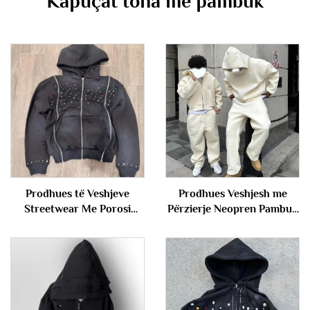
Kapuçat tona me pambuk
Prodhues të Veshjeve
Prodhues Veshjesh me
Streetwear Me Porosi
Përzierje Neopren Pambuk
Bordim Vintage me Ngjyrim
Poliester Veshje Bazike Jakë
Acidik Frëngjisë Terry me
me Kapuç të Zbrazët dhe
Shkatërrim me Krista të
Pantallona Sportive Veshje
Zhgjëndur Fustan me
Sportive për Burra
Kapuç me Pull Me Ftyrë