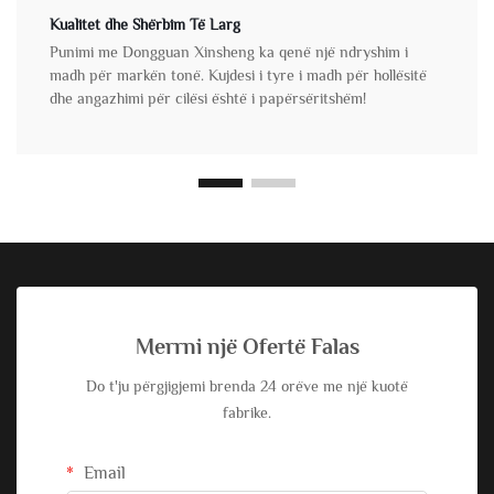
Kualitet dhe Shërbim Të Larg
Punimi me Dongguan Xinsheng ka qenë një ndryshim i
madh për markën tonë. Kujdesi i tyre i madh për hollësitë
dhe angazhimi për cilësi është i papërsëritshëm!
Merrni një Ofertë Falas
Do t'ju përgjigjemi brenda 24 orëve me një kuotë
fabrike.
Email