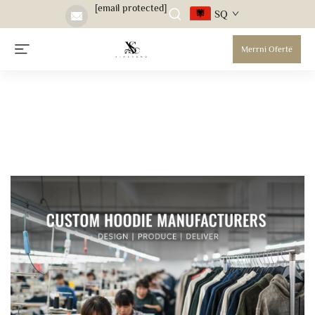
[email protected]
SQ
Merrni Ofertë