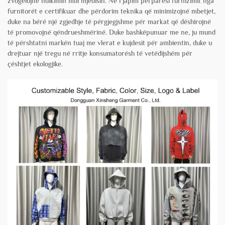
zvogëlojnë ndikimin mbi mjedisin. Ne i japim përparësi furnizimit nga
furnitorët e certifikuar dhe përdorim teknika që minimizojnë mbetjet,
duke na bërë një zgjedhje të përgjegjshme për markat që dëshirojnë
të promovojnë qëndrueshmërinë. Duke bashkëpunuar me ne, ju mund
të përshtatni markën tuaj me vlerat e kujdesit për ambientin, duke u
drejtuar një tregu në rritje konsumatorësh të vetëdijshëm për
çështjet ekologjike.