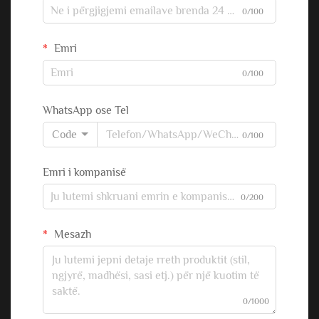
0/100
Emri
0/100
WhatsApp ose Tel
Code
0/100
Emri i kompanisë
0/200
Mesazh
0/1000