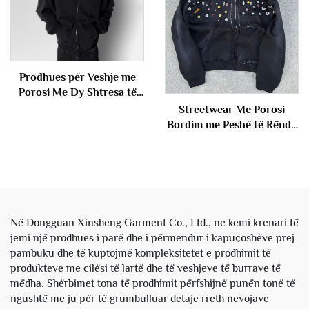
Prodhues për Veshje me
Porosi Me Dy Shtresa të
Kapucit me Ngjyrim Acidik
Streetwear Me Porosi
me Shkatërrim Me Pull
Bordim me Peshë të Rëndë
Fustan me Kapuç për
Me Zhdukje nga Dielli Me
Meshkuj
Pull Me Ngjyrim Acidik me
Krista Fustan me Kapuç i
Këputur me Shkatërrim për
Njerëz
Në Dongguan Xinsheng Garment Co., Ltd., ne kemi krenari të
jemi një prodhues i parë dhe i përmendur i kapuçoshëve prej
pambuku dhe të kuptojmë kompleksitetet e prodhimit të
produkteve me cilësi të lartë dhe të veshjeve të burrave të
mëdha. Shërbimet tona të prodhimit përfshijnë punën tonë të
ngushtë me ju për të grumbulluar detaje rreth nevojave