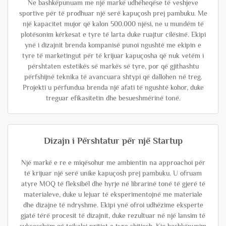
Ne bashkëpunuam me një markë udhëheqëse të veshjeve
sportive për të prodhuar një serë kapuçosh prej pambuku. Me
një kapacitet mujor që kalon 500.000 njësi, ne u mundëm të
plotësonim kërkesat e tyre të larta duke ruajtur cilësinë. Ekipi
ynë i dizajnit brenda kompanisë punoi ngushtë me ekipin e
tyre të marketingut për të krijuar kapuçosha që nuk vetëm i
përshtaten estetikës së markës së tyre, por që gjithashtu
përfshijnë teknika të avancuara shtypi që dallohen në treg.
Projekti u përfundua brenda një afati të ngushtë kohor, duke
treguar efikasitetin dhe besueshmërinë tonë.
Dizajn i Përshtatur për një Startup
Një markë e re e miqësohur me ambientin na approachoi për
të krijuar një serë unike kapuçosh prej pambuku. U ofruam
atyre MOQ të fleksibël dhe hyrje në librarinë tonë të gjerë të
materialeve, duke u lejuar të eksperimentojnë me materiale
dhe dizajne të ndryshme. Ekipi ynë ofroi udhëzime eksperte
gjatë tërë procesit të dizajnit, duke rezultuar në një lansim të