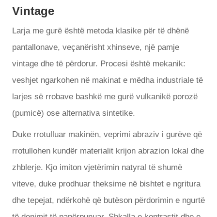
Vintage
Larja me gurë është metoda klasike për të dhënë
pantallonave, veçanërisht xhinseve, një pamje
vintage dhe të përdorur. Procesi është mekanik:
veshjet ngarkohen në makinat e mëdha industriale të
larjes së rrobave bashkë me gurë vulkanikë porozë
(pumicë) ose alternativa sintetike.
Duke rrotulluar makinën, veprimi abraziv i gurëve që
rrotullohen kundër materialit krijon abrazion lokal dhe
zhblerje. Kjo imiton vjetërimin natyral të shumë
viteve, duke prodhuar theksime në bishtet e ngritura
dhe tepejat, ndërkohë që butëson përdorimin e ngurtë
të denimit të papërpunuar. Shkalla e kontrastit dhe e