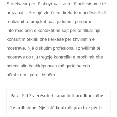
Streetwear për të shqyrtuar raste të hollësishme të
artizanatit. Për një vlerësim direkt të mundësisë së
realizimit të projektit tuaj, ju lutemi përdorni
informacionin e kontaktit në sajt për të filluar një
konsultim teknik dhe kërkesë për zhvillimin e
mostrave. Një diskutim profesional i zhvillimit të
mostrave do t’ju tregojë kontrollin e prodhimit dhe
potencialin bashkëpunues më qartë se çdo
përshkrim i përgjithshëm.
Para :
Si të vlerësohet kapaciteti prodhues dhe sistemi i kontrollit të cilësisë i një fabrike të veshjeve?
Të ardhshme :
Një listë kontrolli praktike për bashkëpunimin me prodhuesit e veshjeve në porositë e personalizuara me shumicë.