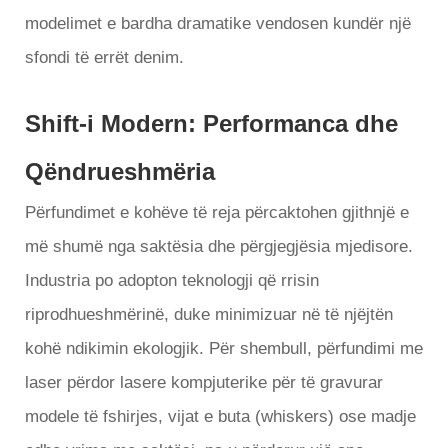
modelimet e bardha dramatike vendosen kundër një
sfondi të errët denim.
Shift-i Modern: Performanca dhe
Qëndrueshmëria
Përfundimet e kohëve të reja përcaktohen gjithnjë e
më shumë nga saktësia dhe përgjegjësia mjedisore.
Industria po adopton teknologji që rrisin
riprodhueshmërinë, duke minimizuar në të njëjtën
kohë ndikimin ekologjik. Për shembull, përfundimi me
laser përdor lasere kompjuterike për të gravurar
modele të fshirjes, vijat e buta (whiskers) ose madje