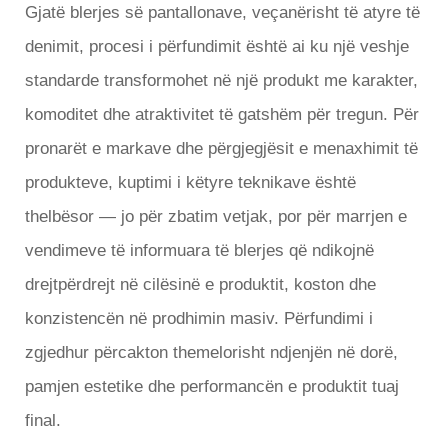
Gjatë blerjes së pantallonave, veçanërisht të atyre të
denimit, procesi i përfundimit është ai ku një veshje
standarde transformohet në një produkt me karakter,
komoditet dhe atraktivitet të gatshëm për tregun. Për
pronarët e markave dhe përgjegjësit e menaxhimit të
produkteve, kuptimi i këtyre teknikave është
thelbësor — jo për zbatim vetjak, por për marrjen e
vendimeve të informuara të blerjes që ndikojnë
drejtpërdrejt në cilësinë e produktit, koston dhe
konzistencën në prodhimin masiv. Përfundimi i
zgjedhur përcakton themelorisht ndjenjën në dorë,
pamjen estetike dhe performancën e produktit tuaj
final.