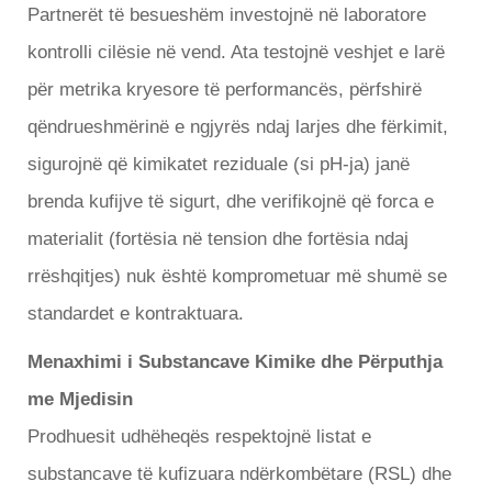
Partnerët të besueshëm investojnë në laboratore
kontrolli cilësie në vend. Ata testojnë veshjet e larë
për metrika kryesore të performancës, përfshirë
qëndrueshmërinë e ngjyrës ndaj larjes dhe fërkimit,
sigurojnë që kimikatet reziduale (si pH-ja) janë
brenda kufijve të sigurt, dhe verifikojnë që forca e
materialit (fortësia në tension dhe fortësia ndaj
rrëshqitjes) nuk është komprometuar më shumë se
standardet e kontraktuara.
Menaxhimi i Substancave Kimike dhe Përputhja
me Mjedisin
Prodhuesit udhëheqës respektojnë listat e
substancave të kufizuara ndërkombëtare (RSL) dhe