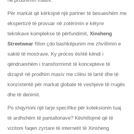
në prodhimin masiv.
Për markat që kërkojnë një partner të besueshëm me
ekspertizë të provuar në zotërimin e këtyre
teknikave komplekse të përfundimit,
Xinsheng
Streetwear
fillon çdo bashkëpunim me zhvillimin e
saktë të mostrave. Ky proces është këndi i
qëndrueshëm i transformimit të koncepteve të
dizajnit në prodhim masiv me cilësi të lartë dhe të
konzistentë për markat globale të veshjeve të rrugës
dhe të denimit.
Po shqyrtoni një larje specifike për koleksionin tuaj
të ardhshëm të pantallonave? Këshillojmë që të
vizitoni faqen zyrtare të internetit të Xinsheng