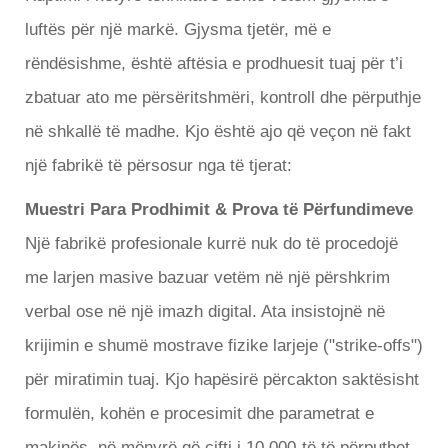
luftës për një markë. Gjysma tjetër, më e
rëndësishme, është aftësia e prodhuesit tuaj për t’i
zbatuar ato me përsëritshmëri, kontroll dhe përputhje
në shkallë të madhe. Kjo është ajo që veçon në fakt
një fabrikë të përsosur nga të tjerat:
Muestri Para Prodhimit & Prova të Përfundimeve
Një fabrikë profesionale kurrë nuk do të procedojë
me larjen masive bazuar vetëm në një përshkrim
verbal ose në një imazh digital. Ata insistojnë në
krijimin e shumë mostrave fizike larjeje ("strike-offs")
për miratimin tuaj. Kjo hapësirë përcakton saktësisht
formulën, kohën e procesimit dhe parametrat e
makinës, në mënyrë që çifti i 10 000-të të përputhet