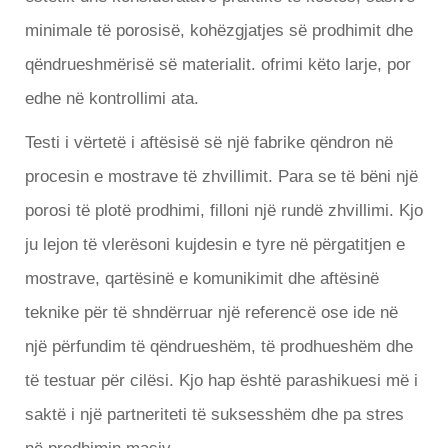
minimale të porosisë, kohëzgjatjes së prodhimit dhe
qëndrueshmërisë së materialit.
ofrimi
këto larje, por
edhe në
kontrollimi
ata.
Testi i vërtetë i aftësisë së një fabrike qëndron në
procesin e mostrave të zhvillimit. Para se të bëni një
porosi të plotë prodhimi, filloni një rundë zhvillimi. Kjo
ju lejon të vlerësoni kujdesin e tyre në përgatitjen e
mostrave, qartësinë e komunikimit dhe aftësinë
teknike për të shndërruar një referencë ose ide në
një përfundim të qëndrueshëm, të prodhueshëm dhe
të testuar për cilësi. Kjo hap është parashikuesi më i
saktë i një partneriteti të suksesshëm dhe pa stres