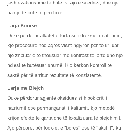
jashtëzakonshme të butë, si ajo e suede-s, dhe një
pamje të butë të përdorur.
Larja Kimike
Duke përdorur alkalet e forta si hidroksidi i natriumit,
kjo procedurë heq agresivisht ngjyrën për të krijuar
një zhbluarje të theksuar me kontrast të lartë dhe një
ndjesi të butësuar shumë. Kjo kërkon kontroll të
saktë për të arritur rezultate të konzistentë.
Larja me Blejch
Duke përdorur agjentë oksidues si hipokloriti i
natriumit ose permanganati i kaliumit, kjo metodë
krijon efekte të qarta dhe të lokalizuara të blejchimit.
Ajo përdoret për look-et e "borës" ose të "akullit", ku