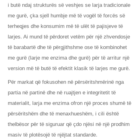
i butë ndaj strukturës së veshjes se larja tradicionale
me gurë, çka sjell humbje më të vogël të forcës së
terheqjes dhe konsumim më të ulët të pajisjeve të
larjes. Ai mund të përdoret vetëm për një zhvendosje
të barabartë dhe të përgjithshme ose të kombinohet
me gurë (larje me enzima dhe gurë) për të arritur një
version më të butë të efektit klasik të larjes me gurë.
Për markat që fokusohen në përsëritshmërinë nga
partia në partinë dhe në ruajtjen e integritetit të
materialit, larja me enzima ofron një proces shumë të
përsëritshëm dhe të menaxhueshëm, i cili është
thelbësor për të siguruar që çdo njësi në një prodhim
masiv të plotësojë të njëjtat standarde.