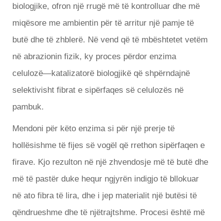
biologjike, ofron një rrugë më të kontrolluar dhe më
miqësore me ambientin për të arritur një pamje të
butë dhe të zhblerë. Në vend që të mbështetet vetëm
në abrazionin fizik, ky proces përdor enzima
celulozë—katalizatorë biologjikë që shpërndajnë
selektivisht fibrat e sipërfaqes së celulozës në
pambuk.
Mendoni për këto enzima si për një prerje të
hollësishme të fijes së vogël që rrethon sipërfaqen e
firave. Kjo rezulton në një zhvendosje më të butë dhe
më të pastër duke hequr ngjyrën indigjo të bllokuar
në ato fibra të lira, dhe i jep materialit një butësi të
qëndrueshme dhe të njëtrajtshme. Procesi është më