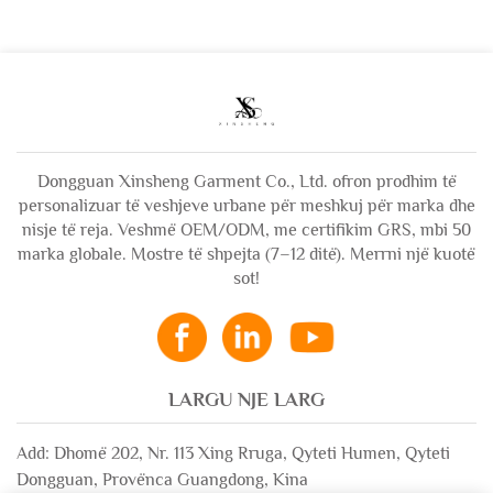
Dongguan Xinsheng Garment Co., Ltd. ofron prodhim të
personalizuar të veshjeve urbane për meshkuj për marka dhe
nisje të reja. Veshmë OEM/ODM, me certifikim GRS, mbi 50
marka globale. Mostre të shpejta (7–12 ditë). Merrni një kuotë
sot!
LARGU NJE LARG
Add: Dhomë 202, Nr. 113 Xing Rruga, Qyteti Humen, Qyteti
Dongguan, Provënca Guangdong, Kina