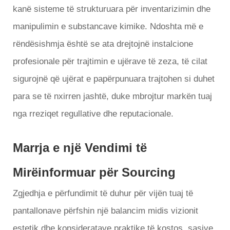
kanë sisteme të strukturuara për inventarizimin dhe
manipulimin e substancave kimike. Ndoshta më e
rëndësishmja është se ata drejtojnë instalcione
profesionale për trajtimin e ujërave të zeza, të cilat
sigurojnë që ujërat e papërpunuara trajtohen si duhet
para se të nxirren jashtë, duke mbrojtur markën tuaj
nga rreziqet regullative dhe reputacionale.
Marrja e një Vendimi të
Mirëinformuar për Sourcing
Zgjedhja e përfundimit të duhur për vijën tuaj të
pantallonave përfshin një balancim midis vizionit
estetik dhe konsideratave praktike të kostos, sasive