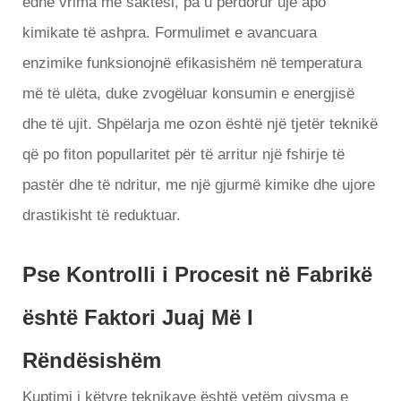
edhe vrima me saktësi, pa u përdorur ujë apo
kimikate të ashpra. Formulimet e avancuara
enzimike funksionojnë efikasishëm në temperatura
më të ulëta, duke zvogëluar konsumin e energjisë
dhe të ujit. Shpëlarja me ozon është një tjetër teknikë
që po fiton popullaritet për të arritur një fshirje të
pastër dhe të ndritur, me një gjurmë kimike dhe ujore
drastikisht të reduktuar.
Pse Kontrolli i Procesit në Fabrikë
është Faktori Juaj Më I
Rëndësishëm
Kuptimi i këtyre teknikave është vetëm gjysma e