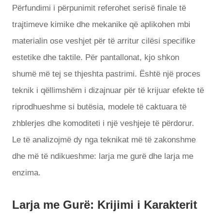
Përfundimi i përpunimit referohet serisë finale të
trajtimeve kimike dhe mekanike që aplikohen mbi
materialin ose veshjet për të arritur cilësi specifike
estetike dhe taktile. Për pantallonat, kjo shkon
shumë më tej se thjeshta pastrimi. Është një proces
teknik i qëllimshëm i dizajnuar për të krijuar efekte të
riprodhueshme si butësia, modele të caktuara të
zhblerjes dhe komoditeti i një veshjeje të përdorur.
Le të analizojmë dy nga teknikat më të zakonshme
dhe më të ndikueshme: larja me gurë dhe larja me
enzima.
Larja me Gurë: Krijimi i Karakterit