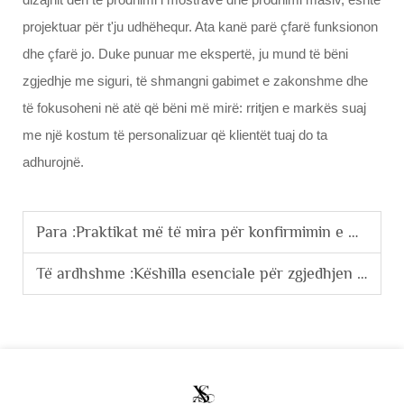
projektuar për t'ju udhëhequr. Ata kanë parë çfarë funksionon
dhe çfarë jo. Duke punuar me ekspertë, ju mund të bëni
zgjedhje me siguri, të shmangni gabimet e zakonshme dhe
të fokusoheni në atë që bëni më mirë: rritjen e markës suaj
me një kostum të personalizuar që klientët tuaj do ta
adhurojnë.
Para :
Praktikat më të mira për konfirmimin e mostrave me prodhuesit e veshjeve para prodhimit masiv të personalizuar.
Të ardhshme :
Këshilla esenciale për zgjedhjen e dizajneve të personalizuara të hoodiev që janë të përshtatshme për personalizimin me sasi të mëdha.