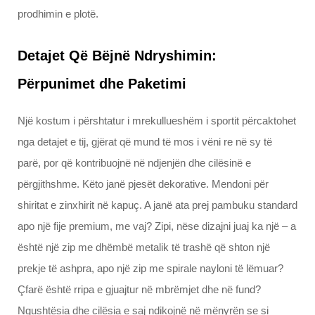
prodhimin e plotë.
Detajet Që Bëjnë Ndryshimin:
Përpunimet dhe Paketimi
Një kostum i përshtatur i mrekullueshëm i sportit përcaktohet
nga detajet e tij, gjërat që mund të mos i vëni re në sy të
parë, por që kontribuojnë në ndjenjën dhe cilësinë e
përgjithshme. Këto janë pjesët dekorative. Mendoni për
shiritat e zinxhirit në kapuç. A janë ata prej pambuku standard
apo një fije premium, me vaj? Zipi, nëse dizajni juaj ka një – a
është një zip me dhëmbë metalik të trashë që shton një
prekje të ashpra, apo një zip me spirale nayloni të lëmuar?
Çfarë është rripa e gjuajtur në mbrëmjet dhe në fund?
Ngushtësia dhe cilësia e saj ndikojnë në mënyrën se si