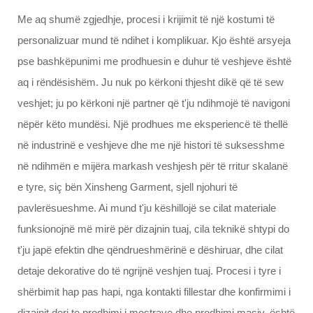
Me aq shumë zgjedhje, procesi i krijimit të një kostumi të
personalizuar mund të ndihet i komplikuar. Kjo është arsyeja
pse bashkëpunimi me prodhuesin e duhur të veshjeve është
aq i rëndësishëm. Ju nuk po kërkoni thjesht dikë që të sew
veshjet; ju po kërkoni një partner që t'ju ndihmojë të navigoni
nëpër këto mundësi. Një prodhues me eksperiencë të thellë
në industrinë e veshjeve dhe me një histori të suksesshme
në ndihmën e mijëra markash veshjesh për të rritur skalanë
e tyre, siç bën Xinsheng Garment, sjell njohuri të
pavlerësueshme. Ai mund t'ju këshillojë se cilat materiale
funksionojnë më mirë për dizajnin tuaj, cila teknikë shtypi do
t'ju japë efektin dhe qëndrueshmërinë e dëshiruar, dhe cilat
detaje dekorative do të ngrijnë veshjen tuaj. Procesi i tyre i
shërbimit hap pas hapi, nga kontakti fillestar dhe konfirmimi i
dizajnit deri te prodhimi i mostrave dhe prodhimi masiv, është