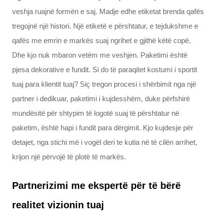
veshja ruajnë formën e saj. Madje edhe etiketat brenda qafës
tregojnë një histori. Një etiketë e përshtatur, e tejdukshme e
qafës me emrin e markës suaj ngrihet e gjithë këtë copë.
Dhe kjo nuk mbaron vetëm me veshjen. Paketimi është
pjesa dekorative e fundit. Si do të paraqitet kostumi i sportit
tuaj para klientit tuaj? Siç tregon procesi i shërbimit nga një
partner i dedikuar, paketimi i kujdesshëm, duke përfshirë
mundësitë për shtypim të logotë suaj të përshtatur në
paketim, është hapi i fundit para dërgimit. Kjo kujdesje për
detajet, nga stichi më i vogël deri te kutia në të cilën arrihet,
krijon një përvojë të plotë të markës.
Partnerizimi me ekspertë për të bërë
realitet vizionin tuaj