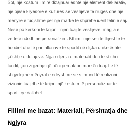
Sot, një kostum i mirë dizajnuar është një element deklarativ,
një pjesë kryesore e kulturës së veshjeve të rrugës dhe një
mënyrë e fuqishme për një markë të shprehë identitetin e saj.
Nëse po kërkoni të krijoni linjën tuaj të veshjeve, magjia e
vërtetë ndodh në personalizim. Kthimi i një seti të thjeshtë të
hoodiet dhe të pantallonave të sportit në diçka unike është
çështje e detajeve. Nga ndjenja e materialit deri te stichi i
fundit, çdo zgjedhje që bëni përcakton markën tuaj. Le të
shqyrtojmë mënyrat e ndryshme se si mund të realizoni
vizionin tuaj dhe të krijoni një kostum të personalizuar të
sportit që dallohet.
Fillimi me bazat: Materiali, Përshtatja dhe
Ngjyra