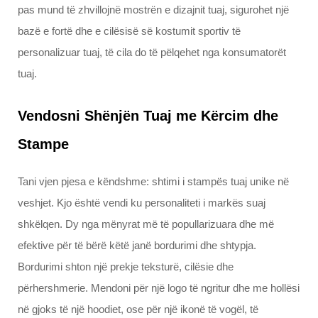
pas mund të zhvillojnë mostrën e dizajnit tuaj, sigurohet një
bazë e fortë dhe e cilësisë së kostumit sportiv të
personalizuar tuaj, të cila do të pëlqehet nga konsumatorët
tuaj.
Vendosni Shënjën Tuaj me Kërcim dhe
Stampe
Tani vjen pjesa e këndshme: shtimi i stampës tuaj unike në
veshjet. Kjo është vendi ku personaliteti i markës suaj
shkëlqen. Dy nga mënyrat më të popullarizuara dhe më
efektive për të bërë këtë janë bordurimi dhe shtypja.
Bordurimi shton një prekje teksturë, cilësie dhe
përhershmerie. Mendoni për një logo të ngritur dhe me hollësi
në gjoks të një hoodiet, ose për një ikonë të vogël, të