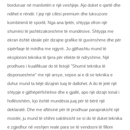
borduruar në manšetën e një veshjeje. Ajo duket e qartë dhe
ndihet e rëndë. I jep një cilësi premium dhe luksuzore
kombinimit të sportit. Nga ana tjetër, shtypja ofron një
shumësi të jashtëzakonshme të mundësive. Shtypja me
ekran është ideale për dizajne grafike të guximshme dhe për
sipërfaqe të mëdha me ngjyrë. Ju gjithashtu mund të
eksploroni teknika të tjera për efekte të ndryshme. Një
prodhues i kualifikuar do të listojë "Shumë teknika të
disponueshme" me një arsye, sepse ai e di se teknika e
duhur mund ta bëjë dizajnin tuaj të dallohet. A do të jetë një
shtypje e gjithëpërfshirëse dhe e gjallë, apo një dizajn tonal i
hollësishëm, kjo është mundësia juaj për të bërë një
deklaratë. Dhe me aftësinë për të prodhuar paraprakisht një
mostër, ju mund të shihni saktësisht se si do të duket teknika
e zgjedhur në veshjen reale para se të vendosni të filloni