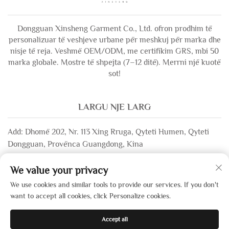
Dongguan Xinsheng Garment Co., Ltd. ofron prodhim të
personalizuar të veshjeve urbane për meshkuj për marka dhe
nisje të reja. Veshmë OEM/ODM, me certifikim GRS, mbi 50
marka globale. Mostre të shpejta (7–12 ditë). Merrni një kuotë
sot!
LARGU NJE LARG
Add: Dhomë 202, Nr. 113 Xing Rruga, Qyteti Humen, Qyteti
Dongguan, Provënca Guangdong, Kina
Email:
[email protected]
We value your privacy
WhatsApp:
+86-13532483058
We use cookies and similar tools to provide our services. If you don't
want to accept all cookies, click Personalize cookies.
Të drejtat e rezervuara © 2025 nga Dongguan Xinsheng Garment
Accept all
Co., Ltd. —
Politika e privatësisë