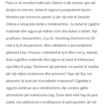
Para se të mendoni edhe për shtimin e një stampe apo një
dizajni me kërcim, duhet të siguroni paraprakisht bazën.
Mendoni për kostumin sportiv si për një tela të zbrazët.
Cilësia e kësaj tele është e rëndësishme. Ju duhet të zgjidhni
materiale dhe ngjyra që ndihen mirë dhe duket si duhet. Një
prodhues i besueshëm, si p.sh. Xinsheng Garment me 20
vitet e tij të eksperience, fillon udhëtimin e personalizimit
pikërisht këtu. Procesi i shërbimit të tyre fillon me ju, klientin,
duke zgjedhur materiale dhe ngjyra në bazë të kërkesave
specifike të juaja. Dëshironi një pambuk me peshë të madhe
për një ndjesi strukturore dhe premium? Apo një fleç me
përpunim të butë për komoditetin maksimal? Zgjedhja e
ngjyrës është po aq e rëndësishme. Ajo vendos gjithë
atmosferën për koleksionin tuaj. Duke bërë këtë hap të parë
saktë, me udhëzimet e modeluesve të përvojushëm që më