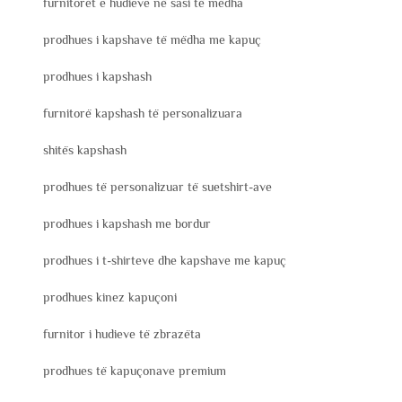
furnitorët e hudieve në sasi të mëdha
prodhues i kapshave të mëdha me kapuç
prodhues i kapshash
furnitorë kapshash të personalizuara
shitës kapshash
prodhues të personalizuar të suetshirt-ave
prodhues i kapshash me bordur
prodhues i t-shirteve dhe kapshave me kapuç
prodhues kinez kapuçoni
furnitor i hudieve të zbrazëta
prodhues të kapuçonave premium