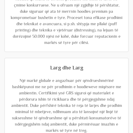
çmime konkurruese. Ne u ofruam një zgjidhje të përshtatur,
duke siguruar që ata të merrnin hoodies premium pa
komprometuar buxhetin e tyre. Proceset tona efikase prodhimi
dhe teknikat e avancuara, si p.sh. shtypja me pllakë (puff
printing) dhe teknika e vjetëruar (distressing), na lejuan të
dorëzojmë 50.000 njësi në kohë, duke forcuar reputacionin e
markës së tyre për cilësi.
Larg dhe Larg
Një markë globale e angazhuar për qëndrueshmërinë
bashkëpunoi me ne për prodhimin e hoodieweve miqësore me
ambientin. Certifikimi ynë GRS siguroi që materialet e
përdorura ishin të ricikluara dhe të përgjegjshme ndaj
ambientit. Duke përfshirë teknika të reja të larjes dhe prodhim
minimal të mbetjeve, ndihmuam ato të lansojnë një linjë të
suksesshme të qëndrueshme që u përshtati konsumatorëve të
ndërgjegjshëm ndaj ambientit, duke përmirësuar imazhin e
markës së tyre në treg.