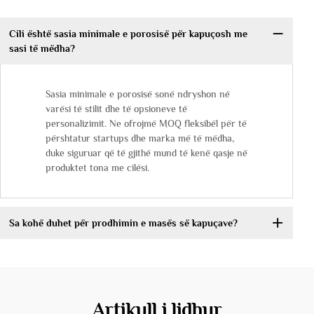
Cili është sasia minimale e porosisë për kapuçosh me
sasi të mëdha?
Sasia minimale e porosisë sonë ndryshon në
varësi të stilit dhe të opsioneve të
personalizimit. Ne ofrojmë MOQ fleksibël për të
përshtatur startups dhe marka më të mëdha,
duke siguruar që të gjithë mund të kenë qasje në
produktet tona me cilësi.
Sa kohë duhet për prodhimin e masës së kapuçave?
Artikull i lidhur