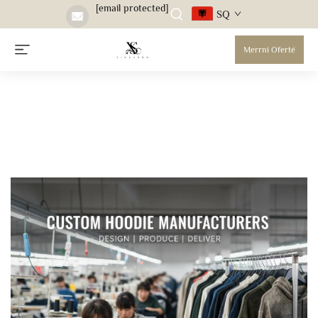
[email protected]
SQ
Merrni Ofertë