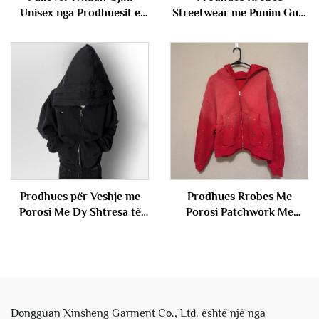
Unisex nga Prodhuesit e
Streetwear me Punim Guri
Dongguan, i Lirë, i
Vintage me Lavazh Guri
Thjeshtë, i Brendshëm i
Dizajn për Meshkuj
Zbrazët prej Pambuku,
Poliestër dhe Neopren për
Burra
Prodhues për Veshje me
Prodhues Rrobes Me
Porosi Me Dy Shtresa të
Porosi Patchwork Me
Kapucit me Ngjyrim Acidik
Bordure Stone Wash Acid
me Shkatërrim Me Pull
Wash Me Guri Per Jakne
Fustan me Kapuç për
Pullover per Burra
Meshkuj
Dongguan Xinsheng Garment Co., Ltd. është një nga