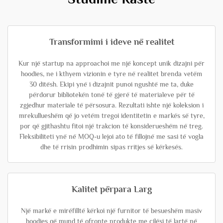
Transformimi i ideve në realitet
Kur një startup na approachoi me një koncept unik dizajni për
hoodies, ne i kthyem vizionin e tyre në realitet brenda vetëm
30 ditësh. Ekipi ynë i dizajnit punoi ngushtë me ta, duke
përdorur bibliotekën tonë të gjerë të materialeve për të
zgjedhur materiale të përsosura. Rezultati ishte një koleksion i
mrekullueshëm që jo vetëm tregoi identitetin e markës së tyre,
por që gjithashtu fitoi një trakcion të konsiderueshëm në treg.
Fleksibiliteti ynë në MOQ-u lejoi ato të fillojnë me sasi të vogla
dhe të rrisin prodhimin sipas rritjes së kërkesës.
Kalitet përpara Larg
Një markë e mirëfilltë kërkoi një furnitor të besueshëm masiv
hoodies që mund të ofronte produkte me cilësi të lartë në