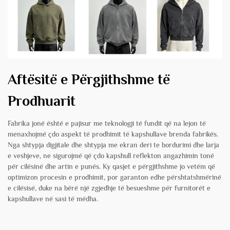
Aftësitë e Përgjithshme të
Prodhuarit
Fabrika jonë është e pajisur me teknologji të fundit që na lejon të
menaxhojmë çdo aspekt të prodhimit të kapshullave brenda fabrikës.
Nga shtypja digjitale dhe shtypja me ekran deri te bordurimi dhe larja
e veshjeve, ne sigurojmë që çdo kapshull reflekton angazhimin tonë
për cilësinë dhe artin e punës. Ky qasjet e përgjithshme jo vetëm që
optimizon procesin e prodhimit, por garanton edhe përshtatshmërinë
e cilësisë, duke na bërë një zgjedhje të besueshme për furnitorët e
kapshullave në sasi të mëdha.