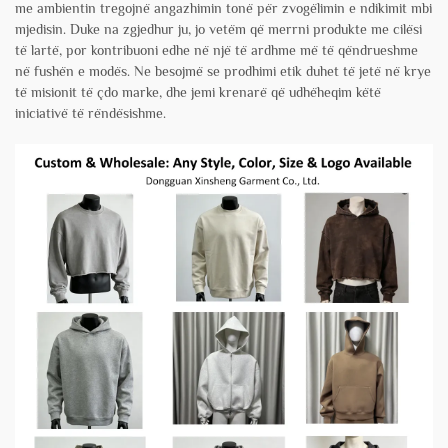
me ambientin tregojnë angazhimin tonë për zvogëlimin e ndikimit mbi
mjedisin. Duke na zgjedhur ju, jo vetëm që merrni produkte me cilësi
të lartë, por kontribuoni edhe në një të ardhme më të qëndrueshme
në fushën e modës. Ne besojmë se prodhimi etik duhet të jetë në krye
të misionit të çdo marke, dhe jemi krenarë që udhëheqim këtë
iniciativë të rëndësishme.