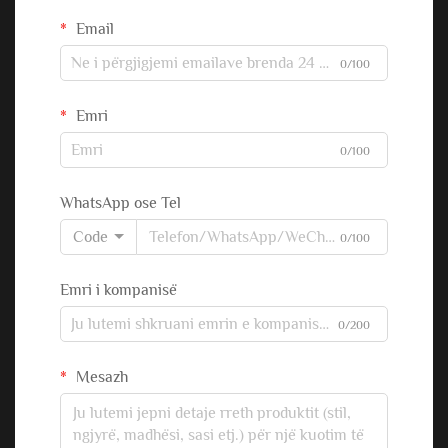
Email
0/100
Emri
0/100
WhatsApp ose Tel
Code
0/100
Emri i kompanisë
0/200
Mesazh