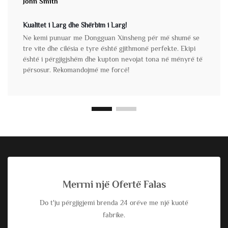
John Smith
Kualitet i Larg dhe Shërbim i Larg!
Ne kemi punuar me Dongguan Xinsheng për më shumë se
tre vite dhe cilësia e tyre është gjithmonë perfekte. Ekipi
është i përgjigjshëm dhe kupton nevojat tona në mënyrë të
përsosur. Rekomandojmë me forcë!
Merrni një Ofertë Falas
Do t'ju përgjigjemi brenda 24 orëve me një kuotë
fabrike.