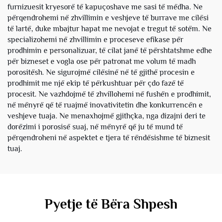
furnizuesit kryesorë të kapuçoshave me sasi të mëdha. Ne
përqendrohemi në zhvillimin e veshjeve të burrave me cilësi
të lartë, duke mbajtur hapat me nevojat e tregut të sotëm. Ne
specializohemi në zhvillimin e proceseve efikase për
prodhimin e personalizuar, të cilat janë të përshtatshme edhe
për bizneset e vogla ose për patronat me volum të madh
porositësh. Ne sigurojmë cilësinë në të gjithë procesin e
prodhimit me një ekip të përkushtuar për çdo fazë të
procesit. Ne vazhdojmë të zhvillohemi në fushën e prodhimit,
në mënyrë që të ruajmë inovativitetin dhe konkurrencën e
veshjeve tuaja. Ne menaxhojmë gjithçka, nga dizajni deri te
dorëzimi i porosisë suaj, në mënyrë që ju të mund të
përqendroheni në aspektet e tjera të rëndësishme të biznesit
tuaj.
Pyetje të Bëra Shpesh