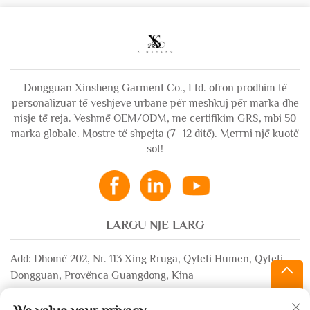
Dongguan Xinsheng Garment Co., Ltd. ofron prodhim të
personalizuar të veshjeve urbane për meshkuj për marka dhe
nisje të reja. Veshmë OEM/ODM, me certifikim GRS, mbi 50
marka globale. Mostre të shpejta (7–12 ditë). Merrni një kuotë
sot!
LARGU NJE LARG
Add: Dhomë 202, Nr. 113 Xing Rruga, Qyteti Humen, Qyteti
Dongguan, Provënca Guangdong, Kina
Email:
[email protected]