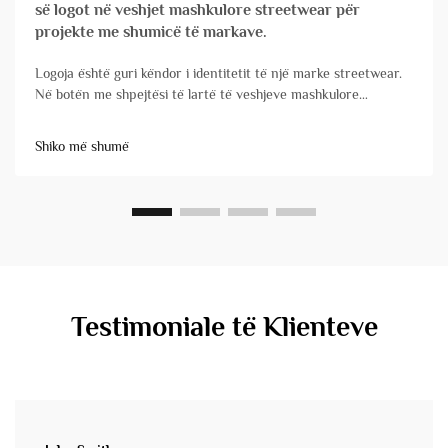
së logot në veshjet mashkulore streetwear për
projekte me shumicë të markave.
Logoja është guri këndor i identitetit të një marke streetwear.
Në botën me shpejtësi të lartë të veshjeve mashkulore
streetwear, ku degu e markës është e thelbësishme, vendosja
dhe zbatimi i logot tuaj në veshjet e personalizuara janë
Shiko më shumë
faktorë vendimtarë. Për markat që menaxhojnë porosi...
Testimoniale të Klienteve