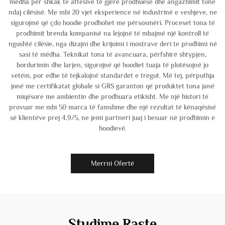
mëdha për shkak të aftësive të gjerë prodhuese dhe angazhimit tonë
ndaj cilësisë. Me mbi 20 vjet eksperience në industrinë e veshjeve, ne
sigurojmë që çdo hoodie prodhohet me përsosmëri. Proceset tona të
prodhimit brenda kompanisë na lejojnë të mbajmë një kontroll të
ngushtë cilësie, nga dizajni dhe krijoimi i mostrave deri te prodhimi në
sasi të mëdha. Teknikat tona të avancuara, përfshirë shtypjen,
bordurimin dhe larjen, sigurojnë që hoodiet tuaja të plotësojnë jo
vetëm, por edhe të tejkalojnë standardet e tregut. Më tej, përputhja
jonë me certifikatat globale si GRS garanton që produktet tona janë
miqësore me ambientin dhe prodhuara etikisht. Me një histori të
provuar me mbi 50 marca të famshme dhe një rezultat të kënaqësisë
së klientëve prej 4,9/5, ne jemi partneri juaj i besuar në prodhimin e
hoodievë.
Merrni Ofertë
Studime Raste