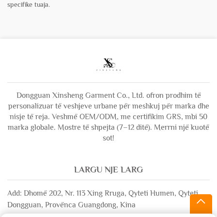
specifike tuaja.
Dongguan Xinsheng Garment Co., Ltd. ofron prodhim të
personalizuar të veshjeve urbane për meshkuj për marka dhe
nisje të reja. Veshmë OEM/ODM, me certifikim GRS, mbi 50
marka globale. Mostre të shpejta (7–12 ditë). Merrni një kuotë
sot!
LARGU NJE LARG
Add: Dhomë 202, Nr. 113 Xing Rruga, Qyteti Humen, Qyteti
Dongguan, Provënca Guangdong, Kina