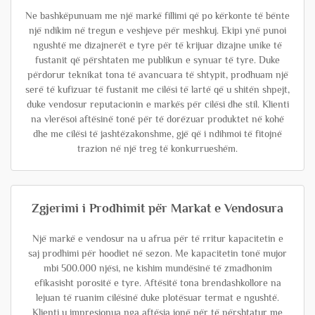
Ne bashkëpunuam me një markë fillimi që po kërkonte të bënte
një ndikim në tregun e veshjeve për meshkuj. Ekipi ynë punoi
ngushtë me dizajnerët e tyre për të krijuar dizajne unike të
fustanit që përshtaten me publikun e synuar të tyre. Duke
përdorur teknikat tona të avancuara të shtypit, prodhuam një
serë të kufizuar të fustanit me cilësi të lartë që u shitën shpejt,
duke vendosur reputacionin e markës për cilësi dhe stil. Klienti
na vlerësoi aftësinë tonë për të dorëzuar produktet në kohë
dhe me cilësi të jashtëzakonshme, gjë që i ndihmoi të fitojnë
trazion në një treg të konkurrueshëm.
Zgjerimi i Prodhimit për Markat e Vendosura
Një markë e vendosur na u afrua për të rritur kapacitetin e
saj prodhimi për hoodiet në sezon. Me kapacitetin tonë mujor
mbi 500.000 njësi, ne kishim mundësinë të zmadhonim
efikasisht porositë e tyre. Aftësitë tona brendashkollore na
lejuan të ruanim cilësinë duke plotësuar termat e ngushtë.
Klienti u impresionua nga aftësia jonë për të përshtatur me