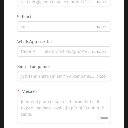
0/100
Emri
0/100
WhatsApp ose Tel
Code
0/100
Emri i kompanisë
0/200
Mesazh
0/1000