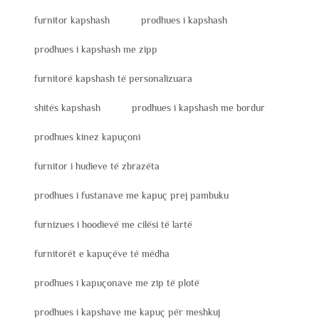
furnitor kapshash
prodhues i kapshash
prodhues i kapshash me zipp
furnitorë kapshash të personalizuara
shitës kapshash
prodhues i kapshash me bordur
prodhues kinez kapuçoni
furnitor i hudieve të zbrazëta
prodhues i fustanave me kapuç prej pambuku
furnizues i hoodievë me cilësi të lartë
furnitorët e kapuçëve të mëdha
prodhues i kapuçonave me zip të plotë
prodhues i kapshave me kapuç për meshkuj