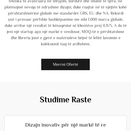
teknika të avancuara në shtypim, bordurë dhe shumë të tjera, ne
plotësojmë nevoja të ndryshme dizajni, duke ruajtur në të njëjtën kohë
përshtatshmërinë globale me standardet GRS, EU dhe NA. Rekordi
ynë i provuar përfshin bashkëpunime me mbi 1.000 marca globale,
duke arritur një rezultat të kënaqësisë së klientëve prej 4,9/5. A do të
jeni një startup apo një markë e vendosur, MOQ-të e përshtatshme
dhe libreria jonë e gjerë e materialeve bëjnë të lehtë lansimin e
koleksionit tuaj të ardhshëm.
Merrni Ofertë
Studime Raste
Dizajn inovativ për një markë të re