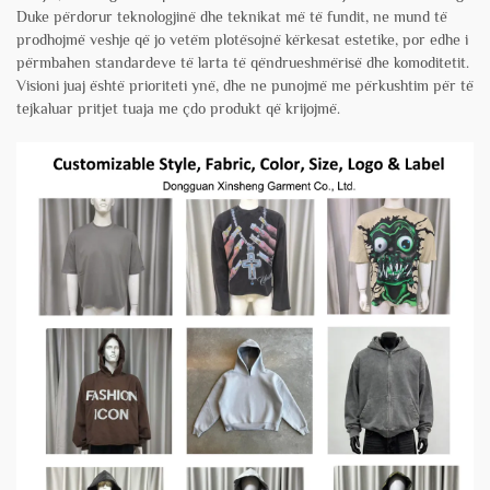
Duke përdorur teknologjinë dhe teknikat më të fundit, ne mund të
prodhojmë veshje që jo vetëm plotësojnë kërkesat estetike, por edhe i
përmbahen standardeve të larta të qëndrueshmërisë dhe komoditetit.
Visioni juaj është prioriteti ynë, dhe ne punojmë me përkushtim për të
tejkaluar pritjet tuaja me çdo produkt që krijojmë.