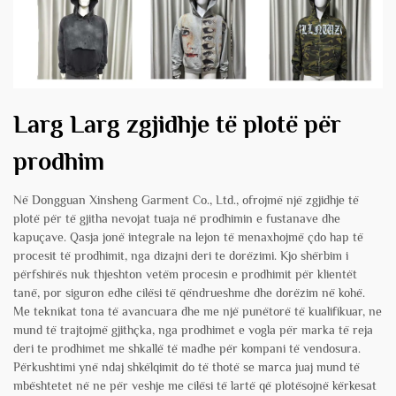
Larg Larg zgjidhje të plotë për
prodhim
Në Dongguan Xinsheng Garment Co., Ltd., ofrojmë një zgjidhje të
plotë për të gjitha nevojat tuaja në prodhimin e fustanave dhe
kapuçave. Qasja jonë integrale na lejon të menaxhojmë çdo hap të
procesit të prodhimit, nga dizajni deri te dorëzimi. Kjo shërbim i
përfshirës nuk thjeshton vetëm procesin e prodhimit për klientët
tanë, por siguron edhe cilësi të qëndrueshme dhe dorëzim në kohë.
Me teknikat tona të avancuara dhe me një punëtorë të kualifikuar, ne
mund të trajtojmë gjithçka, nga prodhimet e vogla për marka të reja
deri te prodhimet me shkallë të madhe për kompani të vendosura.
Përkushtimi ynë ndaj shkëlqimit do të thotë se marca juaj mund të
mbështetet në ne për veshje me cilësi të lartë që plotësojnë kërkesat