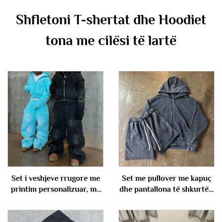
Shfletoni T-shertat dhe Hoodiet
tona me cilësi të lartë
Set i veshjeve rrugore me
Set me pullover me kapuç
printim personalizuar, me
dhe pantallona të shkurtër,
peshë të rëndë, të lirshme,
me gjuetar francez prej
me larje acidike, me ftyke,
pambuku me peshë të