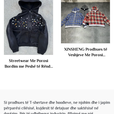
pantallona me kapuç dhe
rëndë, me larje guri vintage
pullover, set për meshkuj
dhe acidike, sipas porosisë,
me shitje së palli
XINSHENG Prodhues të
Veshjeve Me Porosi
Frëngjisë Terry Pambuks
Streetwear Me Porosi
me Dy Shtresa Me Pull të
Bordim me Peshë të Rëndë
Kthyeshëm me Motiv
Me Zhdukje nga Dielli Me
Katrorë Fustan i Këputur
Pull Me Ngjyrim Acidik me
me Kapuç për Meshkuj
Krista Fustan me Kapuç i
Këputur me Shkatërrim për
Njerëz
Si prodhues të T-shertave dhe hoodieve, ne njohim dhe i japim
përparësi cilësisë, kujdesit të detajuar dhe saktësisë në
dorëzim. Për të udhëhequr industrin, fillojmë me një