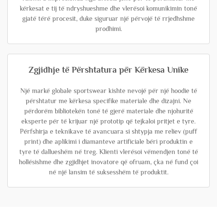
kërkesat e tij të ndryshueshme dhe vlerësoi komunikimin tonë
gjatë tërë procesit, duke siguruar një përvojë të rrjedhshme
prodhimi.
Zgjidhje të Përshtatura për Kërkesa Unike
Një markë globale sportswear kishte nevojë për një hoodie të
përshtatur me kërkesa specifike materiale dhe dizajni. Ne
përdorëm bibliotekën tonë të gjerë materiale dhe njohuritë
eksperte për të krijuar një prototip që tejkaloi pritjet e tyre.
Përfshirja e teknikave të avancuara si shtypja me reliev (puff
print) dhe aplikimi i diamanteve artificiale bëri produktin e
tyre të dallueshëm në treg. Klienti vlerësoi vëmendjen tonë të
hollësishme dhe zgjidhjet inovatore që ofruam, çka në fund çoi
në një lansim të suksesshëm të produktit.