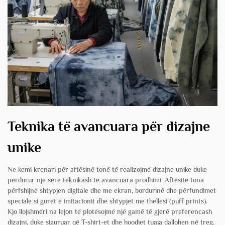
Teknika të avancuara për dizajne
unike
Ne kemi krenari për aftësinë tonë të realizojmë dizajne unike duke
përdorur një sërë teknikash të avancuara prodhimi. Aftësitë tona
përfshijnë shtypjen digitale dhe me ekran, bordurinë dhe përfundimet
speciale si gurët e imitacionit dhe shtypjet me thellësi (puff prints).
Kjo llojshmëri na lejon të plotësojmë një gamë të gjerë preferencash
dizajni, duke siguruar që T-shirt-et dhe hoodiet tuaja dallohen në treg.