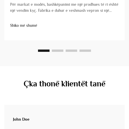
Për markat e modës, bashkëpunimi me një prodhues të ri është
një vendim kyç. Fabrika e duhur e veshmash vepron si një
zgjatim i vërtetë i ekipit tuaj, duke transformuar besnikisht
dizajnet në produkte me cilësi të lartë që arrijnë në kohë. Në
Shiko më shumë
anën tjetër, ...
Çka thonë klientët tanë
John Doe