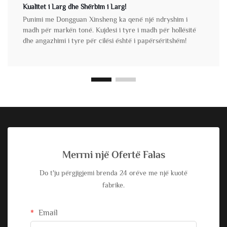
Kualitet i Larg dhe Shërbim i Larg!
Punimi me Dongguan Xinsheng ka qenë një ndryshim i
madh për markën tonë. Kujdesi i tyre i madh për hollësitë
dhe angazhimi i tyre për cilësi është i papërsëritshëm!
Merrni një Ofertë Falas
Do t'ju përgjigjemi brenda 24 orëve me një kuotë
fabrike.
Email