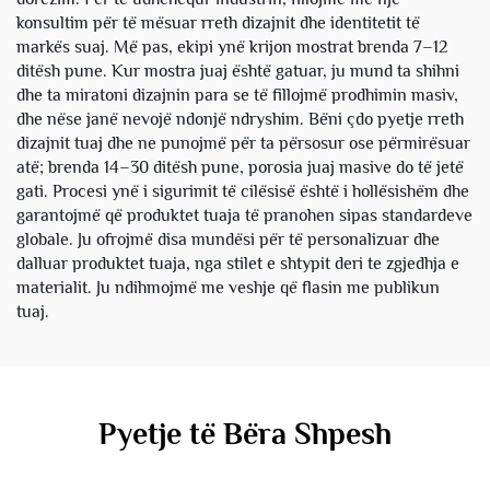
konsultim për të mësuar rreth dizajnit dhe identitetit të
markës suaj. Më pas, ekipi ynë krijon mostrat brenda 7–12
ditësh pune. Kur mostra juaj është gatuar, ju mund ta shihni
dhe ta miratoni dizajnin para se të fillojmë prodhimin masiv,
dhe nëse janë nevojë ndonjë ndryshim. Bëni çdo pyetje rreth
dizajnit tuaj dhe ne punojmë për ta përsosur ose përmirësuar
atë; brenda 14–30 ditësh pune, porosia juaj masive do të jetë
gati. Procesi ynë i sigurimit të cilësisë është i hollësishëm dhe
garantojmë që produktet tuaja të pranohen sipas standardeve
globale. Ju ofrojmë disa mundësi për të personalizuar dhe
dalluar produktet tuaja, nga stilet e shtypit deri te zgjedhja e
materialit. Ju ndihmojmë me veshje që flasin me publikun
tuaj.
Pyetje të Bëra Shpesh