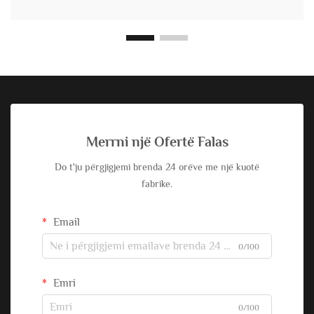
Merrni një Ofertë Falas
Do t'ju përgjigjemi brenda 24 orëve me një kuotë
fabrike.
Email
0/100
Emri
0/100