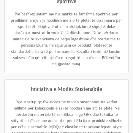
sportive
Ne bashkëpunuam me një markë të famshme sportive për
prodhimin e një vije hoodiesh me zip të plotë, të dizajnuara për
sportistët. Ekipi ynë ofroi prototipizim të shpejtë, duke
dorëzuar mostrat brenda 7–12 ditësh pune. Duke përdorur
materiale të avancuara që heqin lagështinë dhe bordurime të
personalizuara, ne siguruam që produkti plotësonte
standardet e larta të performancës. Rezultati ishte një lansim i
suksesshëm që rriti pjesën e tregut të markës me 15% vetëm
në gjashtë muaj.
Iniciativa e Modës Sustenabile
Një startup që fokusohet në modën sustenabile na kërkoi
ndihmë për koleksionin e saj të hoodiesh me zip të plotë. Ne
përdorëm materiale të sertifikuar nga GRS dhe teknika të
shtypit miqësore me ambientin për të krijuar produkte stilozhe
por edhe sustenabile. MOQ-të elastike të tanishme lejuan atyre