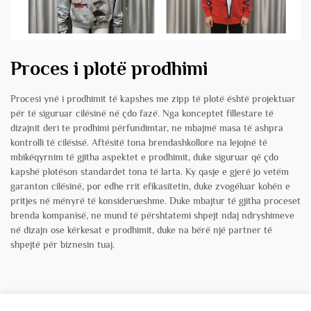
Proces i plotë prodhimi
Procesi ynë i prodhimit të kapshes me zipp të plotë është projektuar
për të siguruar cilësinë në çdo fazë. Nga konceptet fillestare të
dizajnit deri te prodhimi përfundimtar, ne mbajmë masa të ashpra
kontrolli të cilësisë. Aftësitë tona brendashkollore na lejojnë të
mbikëqyrnim të gjitha aspektet e prodhimit, duke siguruar që çdo
kapshë plotëson standardet tona të larta. Ky qasje e gjerë jo vetëm
garanton cilësinë, por edhe rrit efikasitetin, duke zvogëluar kohën e
pritjes në mënyrë të konsiderueshme. Duke mbajtur të gjitha proceset
brenda kompanisë, ne mund të përshtatemi shpejt ndaj ndryshimeve
në dizajn ose kërkesat e prodhimit, duke na bërë një partner të
shpejtë për biznesin tuaj.