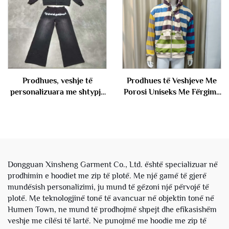
Meshkuj
Prodhues, veshje të
Prodhues të Veshjeve Me
personalizuara me shtypje
Porosi Uniseks Me Fërgimë
kudo, me efekt acid wash,
Me Dy Shtresa të Kapucit
me fermoar dhe gurë
Me Frëngjisë Terry me
drimë, me hudi dhe
Stripe Me Pull Fustan me
pantallona sportive, për
Kapuç me Jakë për Meshkuj
burra
Dongguan Xinsheng Garment Co., Ltd. është specializuar në
prodhimin e hoodiet me zip të plotë. Me një gamë të gjerë
mundësish personalizimi, ju mund të gëzoni një përvojë të
plotë. Me teknologjinë tonë të avancuar në objektin tonë në
Humen Town, ne mund të prodhojmë shpejt dhe efikasishëm
veshje me cilësi të lartë. Ne punojmë me hoodie me zip të