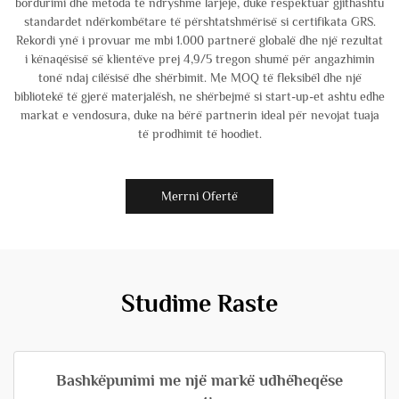
bordurimi dhe metoda të ndryshme larjeje, duke respektuar gjithashtu
standardet ndërkombëtare të përshtatshmërisë si certifikata GRS.
Rekordi ynë i provuar me mbi 1.000 partnerë globalë dhe një rezultat
i kënaqësisë së klientëve prej 4,9/5 tregon shumë për angazhimin
tonë ndaj cilësisë dhe shërbimit. Me MOQ të fleksibël dhe një
bibliotekë të gjerë materjalësh, ne shërbejmë si start-up-et ashtu edhe
markat e vendosura, duke na bërë partnerin ideal për nevojat tuaja
të prodhimit të hoodiet.
Merrni Ofertë
Studime Raste
Bashkëpunimi me një markë udhëheqëse