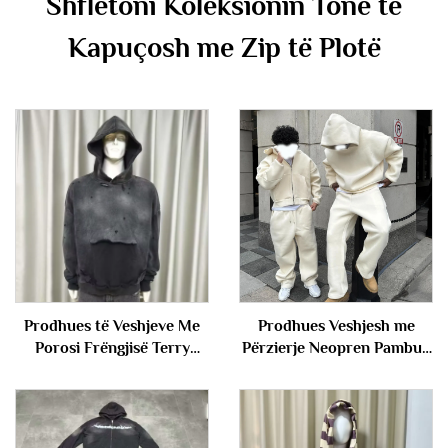
Shfletoni Koleksionin Tonë të
Kapuçosh me Zip të Plotë
Prodhues të Veshjeve Me
Prodhues Veshjesh me
Porosi Frëngjisë Terry
Përzierje Neopren Pambuk
100% pambuksi i madh me
Poliester Veshje Bazike Jakë
ngjyrim acidik vintage me
me Kapuç të Zbrazët dhe
copëtim të shkatërruar
Pantallona Sportive Veshje
Fustan me Kapuç për
Sportive për Burra