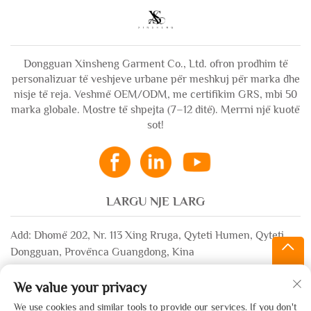
Dongguan Xinsheng Garment Co., Ltd. ofron prodhim të
personalizuar të veshjeve urbane për meshkuj për marka dhe
nisje të reja. Veshmë OEM/ODM, me certifikim GRS, mbi 50
marka globale. Mostre të shpejta (7–12 ditë). Merrni një kuotë
sot!
LARGU NJE LARG
Add: Dhomë 202, Nr. 113 Xing Rruga, Qyteti Humen, Qyteti
Dongguan, Provënca Guangdong, Kina
Email:
[email protected]
We value your privacy
WhatsApp:
+86-13532483058
We use cookies and similar tools to provide our services. If you don't