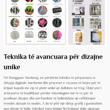
Teknika të avancuara për dizajne
unike
Në Dongguan Xinsheng, ne përdorim teknika të përparuara si
shtypja digjitale, bordurimi dhe proceset e veçanta të larjes për të
krijuar kapshi me zip të plotë unikë që dallohen në treg. Ekipi ynë i
artizanëve të kualifikuar përdor teknologjinë më të re për të
prodhuar dizajne dhe përfundime të hollësishme që reflektojnë
trendet aktuale të modës. A do të jetë një shtyp grafik i guximshëm
apo detaje të holla, teknikat tona lejojnë liri krijuese duke siguruar