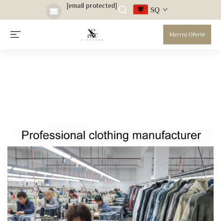
[email protected]
SQ
Merrni Ofertë