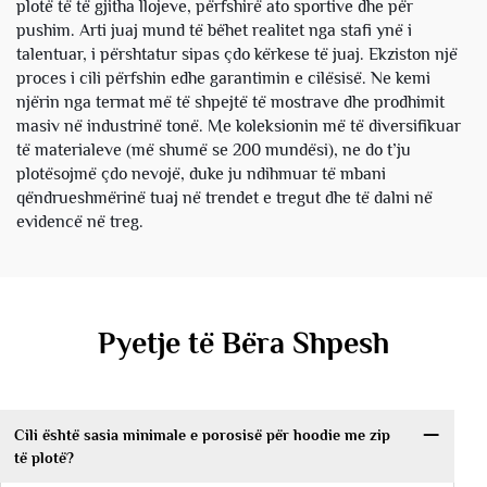
plotë të të gjitha llojeve, përfshirë ato sportive dhe për
pushim. Arti juaj mund të bëhet realitet nga stafi ynë i
talentuar, i përshtatur sipas çdo kërkese të juaj. Ekziston një
proces i cili përfshin edhe garantimin e cilësisë. Ne kemi
njërin nga termat më të shpejtë të mostrave dhe prodhimit
masiv në industrinë tonë. Me koleksionin më të diversifikuar
të materialeve (më shumë se 200 mundësi), ne do t’ju
plotësojmë çdo nevojë, duke ju ndihmuar të mbani
qëndrueshmërinë tuaj në trendet e tregut dhe të dalni në
evidencë në treg.
Pyetje të Bëra Shpesh
Cili është sasia minimale e porosisë për hoodie me zip
të plotë?