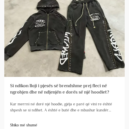
Si ndikon lloji i pjesës së brendshme prej fleci në
ngrohjen dhe në ndjenjën e dorës së një hoodiet?
Kur merrni në dorë një hoodie, gjëja e parë që vini re është
shpesh se si ndihet. A është e butë dhe e mbushur kundër
lëkurës suaj? A është më e rrugësuar dhe më strukturore? Dhe
kur e vishni në një ditë të ftohtë, shpejt zbuloni sa ngrohtë ju
Shiko më shumë
mban. Sekreti...