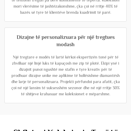
të testonin tregun pa bërë komitimente të tepërta. Koleksioni
mori vlerësime të jashtëzakonshme, çka çoi në rritje 40% të
bazës së tyre të klientëve brenda kuadrimit të parë.
Dizajne të personalizuara për një tregtues
modash
Një tregtare e modës të lartë kërkoi ekspertizën tonë për të
zhvilluar një linjë luks të kapuçosh me zip të plotë. Ekipi ynë i
dizajnit punoi ngushtë me stafin e tyre kreativ për të
prodhuar dizajne unike me aplikime të hollësishme diamantësh
dhe larje të personalizuara. Projekti përfundoi para afatit, çka
çoi në një lansim të suksesshëm sezonor dhe në një rritje 30%
të shitjeve krahasuar me koleksionet e mëparshme.