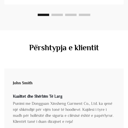
Përshtypja e klientit
John Smith
Kualitet dhe Shërbim Të Larg
Punimi me Dongguan Xinsheng Garment Co., Ltd. ka qenë
një shkëndijë për vijën tonë të hoodievë. Kujdesi i tyre i
madh për hollësitë dhe siguria e cilësisë është e papërlyrur.
Klientët tanë i duan dizajnet e reja!