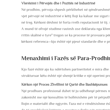
Vlerësimi i Përvojës dhe i Pozitës në Industrinë
Në prodhim, përvoja shpesh përkthehet në qëndrueshmër
vjet përvojë në industrinë e këtij lloji ka kaluar me si
në treg. Kërkoni dëshmi të forta rreth reputacionit të ti
A mund të ofrojë studime rastesh ose deklarata nga klie
rritin skalinë e tyre" tregon se ka procese të provuara p
kërkoni referenca—kjo është një pjesë standarde dhe e pr
Menaxhimi i Fazës së Para-Prodhi
Kjo fazë është ajo ku ndërtohen partneritetet e mira dh
strukturuar këtu është një shenjë kritike e një operimi pr
Kërkon një Proces Zhvillimi të Qartë dhe Bashkëpunues
Një prodhues profesional duhet të ju udhëheqë përmes nj
zakonisht me një konsultim të hollësishëm për të përputhu
llojin e materialit dhe ngjyrën. Faza më e rëndësishme ë
do të anashkalojë krijimin e mostrave fizike për miratimin