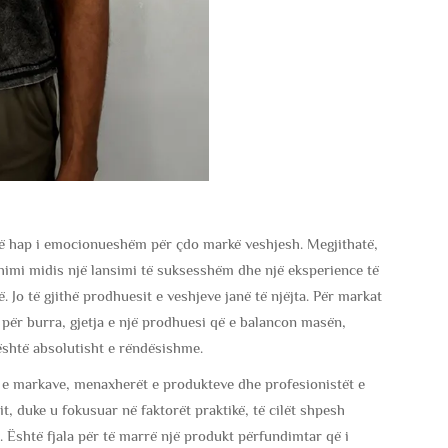
jë hap i emocionueshëm për çdo markë veshjesh. Megjithatë,
shimi midis një lansimi të suksesshëm dhe një eksperience të
 Jo të gjithë prodhuesit e veshjeve janë të njëjta. Për markat
e për burra, gjetja e një prodhuesi që e balancon masën,
është absolutisht e rëndësishme.
t e markave, menaxherët e produkteve dhe profesionistët e
t, duke u fokusuar në faktorët praktikë, të cilët shpesh
. Është fjala për të marrë një produkt përfundimtar që i