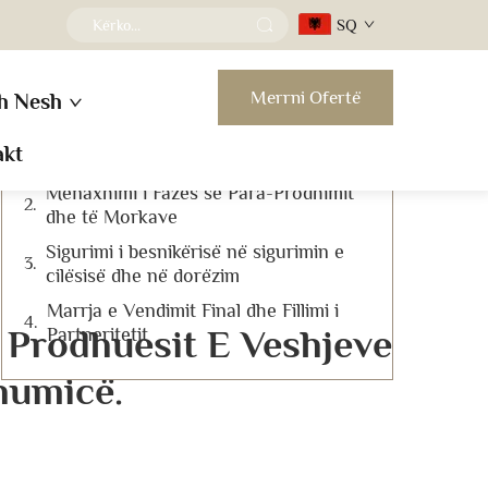
SQ
Përmbajtja
Merrni Ofertë
h Nesh
Vlerësimi i Aftësive Bazë dhe
Specializimit në Industrinë e
akt
Përgjithshme
Menaxhimi i Fazës së Para-Prodhimit
dhe të Morkave
Sigurimi i besnikërisë në sigurimin e
cilësisë dhe në dorëzim
Marrja e Vendimit Final dhe Fillimi i
 Prodhuesit E Veshjeve
Partneritetit
humicë.