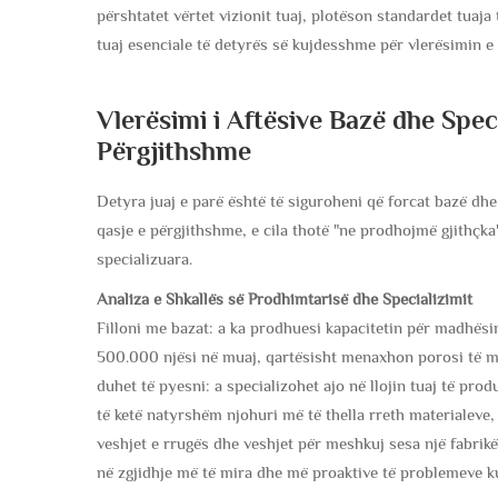
përshtatet vërtet vizionit tuaj, plotëson standardet tuaja 
tuaj esenciale të detyrës së kujdesshme për vlerësimin e
Vlerësimi i Aftësive Bazë dhe Spec
Përgjithshme
Detyra juaj e parë është të siguroheni që forcat bazë dhe 
qasje e përgjithshme, e cila thotë "ne prodhojmë gjithçka
specializuara.
Analiza e Shkallës së Prodhimtarisë dhe Specializimit
Filloni me bazat: a ka prodhuesi kapacitetin për madhësi
500.000 njësi në muaj, qartësisht menaxhon porosi të më
duhet të pyesni: a specializohet ajo në llojin tuaj të pr
të ketë natyrshëm njohuri më të thella rreth materialeve,
veshjet e rrugës dhe veshjet për meshkuj sesa një fabrikë
në zgjidhje më të mira dhe më proaktive të problemeve ku