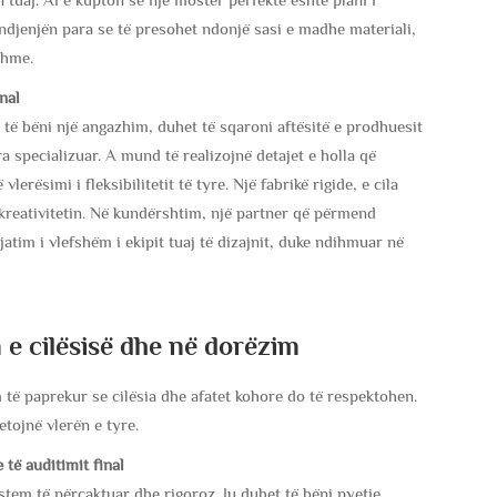
ndjenjën para se të presohet ndonjë sasi e madhe materiali,
shme.
nal
e të bëni një angazhim, duhet të sqaroni aftësitë e prodhuesit
ra specializuar. A mund të realizojnë detajet e holla që
rësimi i fleksibilitetit të tyre. Një fabrikë rigide, e cila
kreativitetin. Në kundërshtim, një partner që përmend
atim i vlefshëm i ekipit tuaj të dizajnit, duke ndihmuar në
n e cilësisë dhe në dorëzim
 të paprekur se cilësia dhe afatet kohore do të respektohen.
tojnë vlerën e tyre.
 të auditimit final
tem të përcaktuar dhe rigoroz. Ju duhet të bëni pyetje