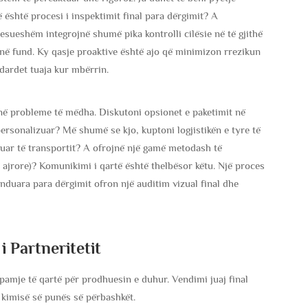
 është procesi i inspektimit final para dërgimit? A
besueshëm integrojnë shumë pika kontrolli cilësie në të gjithë
 në fund. Ky qasje proaktive është ajo që minimizon rrezikun
dardet tuaja kur mbërrin.
jnë probleme të mëdha. Diskutoni opsionet e paketimit në
rsonalizuar? Më shumë se kjo, kuptoni logjistikën e tyre të
ruar të transportit? A ofrojnë një gamë metodash të
jrore)? Komunikimi i qartë është thelbësor këtu. Një proces
nduara para dërgimit ofron një auditim vizual final dhe
i Partneritetit
ë pamje të qartë për prodhuesin e duhur. Vendimi juaj final
e kimisë së punës së përbashkët.