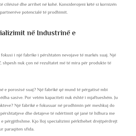
të cilësisë dhe arrihet në kohë. Konsiderojeni këtë si kornizën
 partnerëve potencialë të prodhimit.
ializimit në Industrinë e
fokusi i një fabrike i përshtaten nevojave të markës suaj. Një
", shpesh nuk çon në rezultatet më të mira për produkte të
në e porosisë suaj? Një fabrikë që mund të përgatisë mbi
dha sasive. Por vetëm kapaciteti nuk është i mjaftueshëm. Ju
odukteve? Një fabrikë e fokusuar në prodhimin për meshkuj do
 përshtatjeve dhe detajeve të ndërtimit që janë të lidhura me
 e përgjithshme. Kjo lloj specializimi përkthehet drejtpërdrejt
r paraqiten sfida.