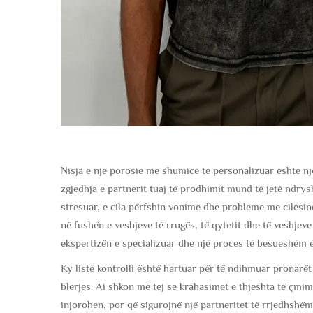
Nisja e një porosie me shumicë të personalizuar është n
zgjedhja e partnerit tuaj të prodhimit mund të jetë ndry
stresuar, e cila përfshin vonime dhe probleme me cilësinë.
në fushën e veshjeve të rrugës, të qytetit dhe të veshjev
ekspertizën e specializuar dhe një proces të besueshëm 
Ky listë kontrolli është hartuar për të ndihmuar pronarë
blerjes. Ai shkon më tej se krahasimet e thjeshta të çmimi
injorohen, por që sigurojnë një partneritet të rrjedhshëm