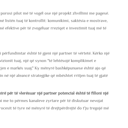
ë porosi pilot më të vogël ose një projekt zhvillimi me pagesë.
 në listën tuaj të kontrollit: komunikimi, saktësia e mostrave,
 efektive për të zvogëluar rreziqet e investimit tuaj më të
përfundimtar është të gjeni një partner të vërtetë. Kërko një
izionit tuaj, një që synon "të lehtësojë komplikimet e
tjen e markës suaj." Ky mënyrë bashkëpunuese është ajo që
në një aleancë strategjike që mbështet rritjen tuaj të gjatë
ë për të vlerësuar një partner potencial është të filloni një
i me to përmes kanaleve zyrtare për të diskutuar nevojat
procesit të tyre në mënyrë të drejtpërdrejtë do t'ju tregojë më