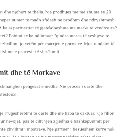
i dhe njohuri të thella. Një prodhues me më shumë se 20
guri nëpër numër të madh sfidash në prodhim dhe ndryshimesh
j. A ka ai partneritet të gjatëkohëshme me marke të vendosura?
ntët? Pohimi se ka ndihmuar "qindra marca të veshjeve të
ër zhvillim, jo vetëm për marrjen e porosive. Mos u ndalni të
itshme e procesit të vlerësimit.
mit dhe të Morkave
e shmanghen pengesat e mëdha. Një proces i qartë dhe
ofesional.
ë rrugëshërbimi të qartë dhe me hapa të caktuar. Kjo fillon
r nevojat, pas të cilit vjen zgjedhja e bashkëpunimit për
shtë zhvillimi i mostrave. Një partner i besueshëm kurrë nuk
 tuaj. Ai e kupton se një mostër perfekte është plani i