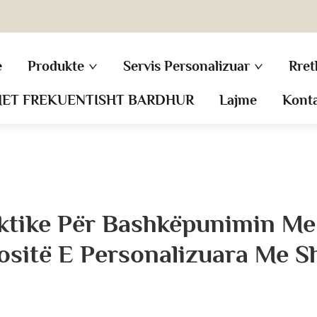
e
Produkte
Servis Personalizuar
Rret
MET FREKUENTISHT BARDHUR
Lajme
Kont
raktike Për Bashkëpunimin Me
ositë E Personalizuara Me S