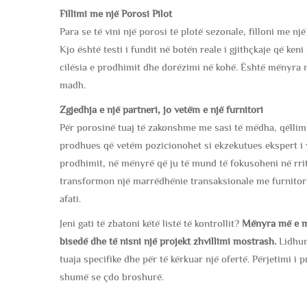
Fillimi me një Porosi Pilot
Para se të vini një porosi të plotë sezonale, filloni me nj
Kjo është testi i fundit në botën reale i gjithçkaje që keni
cilësia e prodhimit dhe dorëzimi në kohë. Është mënyra më
madh.
Zgjedhja e një partneri, jo vetëm e një furnitori
Për porosinë tuaj të zakonshme me sasi të mëdha, qëllimi 
prodhues që vetëm pozicionohet si ekzekutues ekspert i v
prodhimit, në mënyrë që ju të mund të fokusoheni në rri
transformon një marrëdhënie transaksionale me furnitorin 
afati.
Jeni gati të zbatoni këtë listë të kontrollit?
Mënyra më e mir
bisedë dhe të nisni një projekt zhvillimi mostrash.
Lidhun
tuaja specifike dhe për të kërkuar një ofertë. Përjetimi i 
shumë se çdo broshurë.