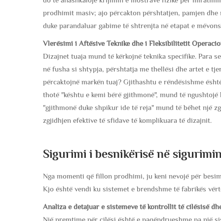
prodhimit masiv; ajo përcakton përshtatjen, pamjen dhe 
duke parandaluar gabime të shtrenjta në etapat e mëvon
Vlerësimi i Aftësive Teknike dhe i Fleksibilitetit Operacio
Dizajnet tuaja mund të kërkojnë teknika specifike. Para s
në fusha si shtypja, përshtatja me thellësi dhe artet e tje
përcaktojnë markën tuaj? Gjithashtu e rëndësishme është vle
thotë "kështu e kemi bërë gjithmonë", mund të ngushtojë 
"gjithmonë duke shpikur ide të reja" mund të bëhet një zgj
zgjidhjen efektive të sfidave të komplikuara të dizajnit.
Sigurimi i besnikërisë në sigurimi
Nga momenti që fillon prodhimi, ju keni nevojë për besim
Kjo është vendi ku sistemet e brendshme të fabrikës vërte
Analiza e detajuar e sistemeve të kontrollit të cilësisë dhe
Një premtime për cilësi është e paqëndrueshme pa një sis