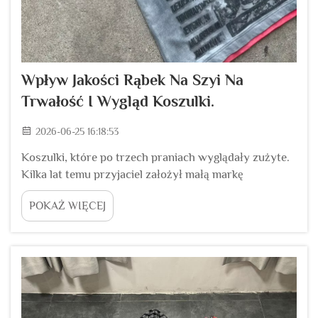
Wpływ Jakości Rąbek Na Szyi Na
Trwałość I Wygląd Koszulki.
2026-06-25 16:18:53
Koszulki, które po trzech praniach wyglądały zużyte.
Kilka lat temu przyjaciel założył małą markę
streetwearową. Pierwsza partia koszulek wyglądała
POKAŻ WIĘCEJ
świetnie zaraz po wyjęciu z opakowania. Materiał miał
przyjemną fakturę. Druki były ostre. Jednak po tym,
jak klienci przepłukali je trzy razy...