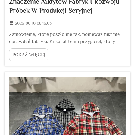
Znaczenie Audytów Fabryk I Rozwoju
Próbek W Produkcji Seryjnej.
2026-06-10 09:16:03
Zamówienie, które poszło nie tak, ponieważ nikt nie
sprawdził fabryki. Kilka lat temu przyjaciel, który
prowadzi małą markę odzieżową, postanowił
POKAŻ WIĘCEJ
zaoszczędzić pieniądze. Znalazł fabrykę w internecie z
niskimi cenami. Nie odwiedził fabryki. Nie poprosił o
raport audytowy...