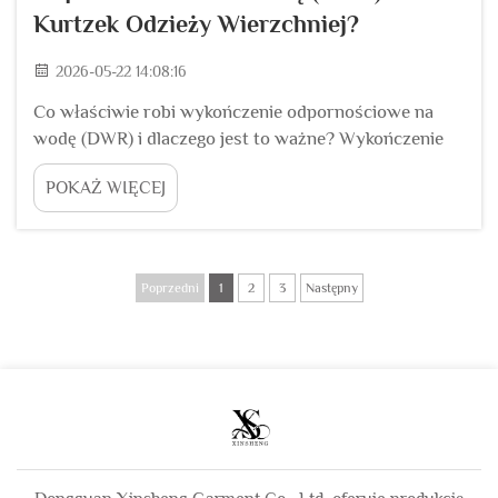
Kurtzek Odzieży Wierzchniej?
2026-05-22 14:08:16
Co właściwie robi wykończenie odpornościowe na
wodę (DWR) i dlaczego jest to ważne? Wykończenie
odpornościowe na wodę (DWR) nie jest tym samym
POKAŻ WIĘCEJ
co wodoszczelność, a mylenie tych dwóch pojęć
prowadzi do błędnych decyzji dotyczących
produktów. Kurtka wodoszczelna wykorzystuje
membranę lub powłokę, która całkowicie zatrzymuje
Poprzedni
1
2
3
Następny
wodę...