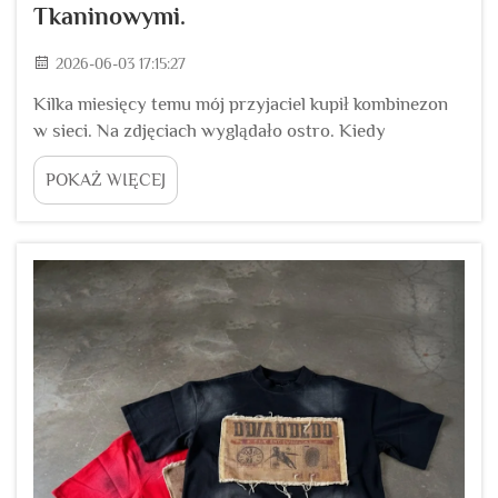
Tkaninowymi.
2026-06-03 17:15:27
Kilka miesięcy temu mój przyjaciel kupił kombinezon
w sieci. Na zdjęciach wyglądało ostro. Kiedy
przyjechała, przymierzył kurtkę i podniósł ręce, by się
POKAŻ WIĘCEJ
rozciągnąć. Tkanina była sztywna. Potem usłyszał
pukanie.