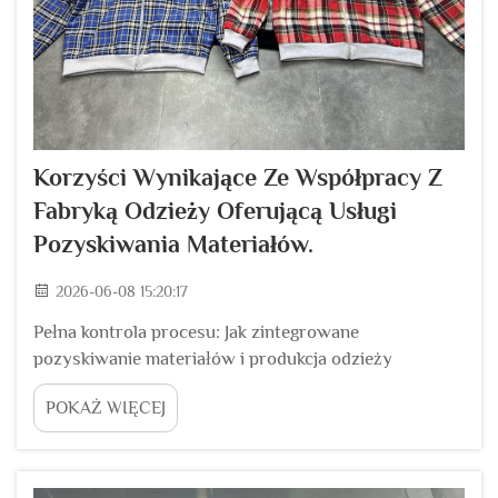
Korzyści Wynikające Ze Współpracy Z
Fabryką Odzieży Oferującą Usługi
Pozyskiwania Materiałów.
2026-06-08 15:20:17
Pełna kontrola procesu: Jak zintegrowane
pozyskiwanie materiałów i produkcja odzieży
zmniejszają ryzyko. Eliminacja błędów związanych z
POKAŻ WIĘCEJ
przekazywaniem zadań między niezależnymi
tartakami a fabrykami. Gdy materiał jest pozyskiwany
od jednego dostawcy, a cięty i szwy są wykonywane
w innej fabryce, kluczowe specyfikacje — kolor ...