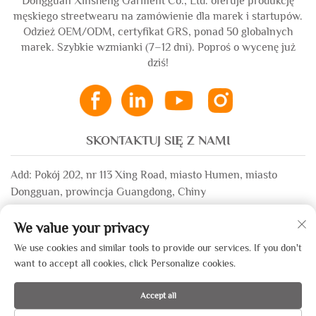
Dongguan Xinsheng Garment Co., Ltd. oferuje produkcję
męskiego streetwearu na zamówienie dla marek i startupów.
Odzież OEM/ODM, certyfikat GRS, ponad 50 globalnych
marek. Szybkie wzmianki (7–12 dni). Poproś o wycenę już
dziś!
SKONTAKTUJ SIĘ Z NAMI
Add: Pokój 202, nr 113 Xing Road, miasto Humen, miasto
Dongguan, prowincja Guangdong, Chiny
E-mail:
[email protected]
We value your privacy
WhatsApp:
+86-13532483058
We use cookies and similar tools to provide our services. If you don't
want to accept all cookies, click Personalize cookies.
Prawa autorskie © 2025 przez Dongguan Xinsheng Garment Co.,
Accept all
Ltd. —
Polityka prywatności