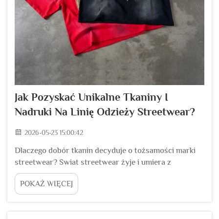
Jak Pozyskać Unikalne Tkaniny I
Nadruki Na Linię Odzieży Streetwear?
2026-05-23 15:00:42
Dlaczego dobór tkanin decyduje o tożsamości marki
streetwear? Świat streetwear żyje i umiera z
konieczności wyróżniania się. Przejdź przez dowolne
POKAŻ WIĘCEJ
targi branżowe lub przewijaj media społecznościowe
— marki, które przyciągają uwagę, to te, które stosują
tkaniny i nadruki wydające się inne od...