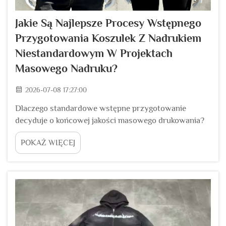
Jakie Są Najlepsze Procesy Wstępnego
Przygotowania Koszulek Z Nadrukiem
Niestandardowym W Projektach
Masowego Nadruku?
2026-07-08 17:27:00
Dlaczego standardowe wstępne przygotowanie
decyduje o końcowej jakości masowego drukowania?
Wielu operatorów marek odzieżowych nie docenia, jak
POKAŻ WIĘCEJ
bardzo procesy wstępnego przygotowania wpływają
na całość wyników dużych partii koszulek z
nadrukiem niestandardowym. Surowe białe koszulki z
bawełny zawierają niewidoczne zanieczyszczenia...