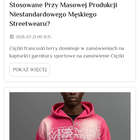
Stosowane Przy Masowej Produkcji
Niestandardowego Męskiego
Streetwearu?
2026-07-21 09:31:15
Ciężki francuski terry dominuje w zamówieniach na
kapturki i garnitury sportowe na zamówienie Ciężki
francuski terry z bawełny jest dominującym
POKAŻ WIĘCEJ
materiałem wykorzystywanym przy seryjnej
produkcji kapturków, spodni typu jogger oraz
zestawów sportowych wśród światowych marek
odzieżowych, dzięki...