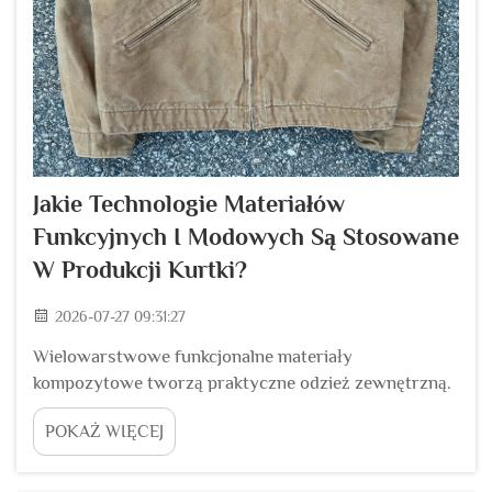
Jakie Technologie Materiałów
Funkcyjnych I Modowych Są Stosowane
W Produkcji Kurtki?
2026-07-27 09:31:27
Wielowarstwowe funkcjonalne materiały
kompozytowe tworzą praktyczne odzież zewnętrzną.
Funkcjonalna technologia tekstyliów kompozytowych
POKAŻ WIĘCEJ
stanowi podstawę kurtki przeznaczonych zarówno na
zewnątrz, jak i na codzienne noszenie – zapewniają
one równowagę między odpornością na wiatr,