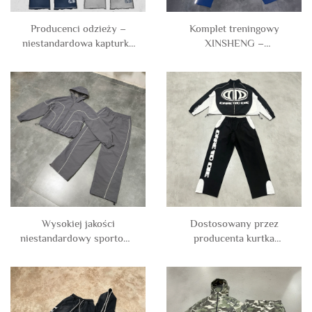
Producenci odzieży –
Komplet treningowy
niestandardowa kapturka
XINSHENG –
z bawełny w technice
niestandardowa kurtka
color block z graficznym
przeciwiatrzowa z
nadrukiem, w stylu acid
poliestru i nylonu z
wash i z efektem zużycia,
odblaskowymi elementami
oraz t-shirty i spodnie
i zamkiem, wodoszczelna,
dresowe unisex dla
oraz spodnie – komplet
mężczyzn
treningowy dla mężczyzn
Wysokiej jakości
Dostosowany przez
niestandardowy sportowy
producenta kurtka
strój outdoorowy – kurtka
sportowa z poliestru i
przeciwiatrzowa z nylonu
nylonu w technice
i poliestru z zamkiem, z
patchwork i bloków
kapturem oraz spodnie –
kolorów oraz spodnie –
komplet treningowy dla
stroje sportowe dla