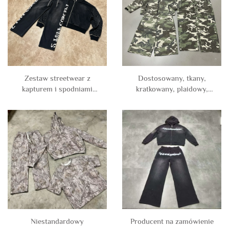
mężczyzn
mężczyzn
Zestaw streetwear z
Dostosowany, tkany,
kapturem i spodniami
kratkowany, plaidowy,
dresowymi z haftowanymi
siatkowy kombinezon z
niestandardowymi
poliestru i spandexu w
naszywkami – bluza z
technice ripstop oraz froté
kapturem z wyblakłymi
w stylu kratek, kurtka
motywami słońca,
kamuflażowa i spodnie
diamentami, kryształkami
cargo w zestawie – stroje
górskimi i perłami oraz
sportowe dla mężczyzn
zameczkiem, oraz spodnie
dresowe dla mężczyzn
Niestandardowy
Producent na zamówienie