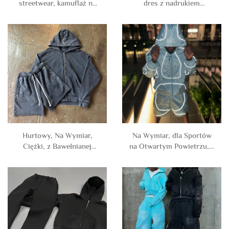
streetwear, kamuflaż na
dres z nadrukiem
cały wzór, cyfrowo
całościowym, z
nadrukowany, ciężki
wypłukaniem kwasowym,
sweter z kapturem i dresy,
z zamkiem błyskawicznym
garnitur dresowy dla
i kryształkami, dres z
mężczyzn
bluzą z kapturem i
spodniami dresowymi dla
mężczyzn
Hurtowy, Na Wymiar,
Na Wymiar, dla Sportów
Ciężki, z Bawełnianej
na Otwartym Powietrzu, z
Terry, Vintage, Przemyty
Poliestru, Wodoodporna z
Kamieniem, Przemyty
Cynzdrą, Odblaskowa
Kwasem, Krótki,
Kurtka Przeciwdeszczowa
Prostokątny, z Cynzdrą,
z Nylonu i Spodenki,
Bluza z Kapturem i
Zestaw dla Mężczyzn
Krótkie Spodenki, Zestaw