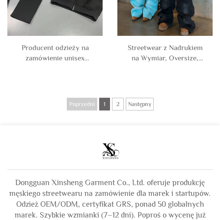
Producent odzieży na
Streetwear z Nadrukiem
zamówienie unisex
na Wymiar, Oversize,
bawełniano-poliestrowy
Ciężki, Luźny, Przemyty
pusty dres z neoprenu,
Kwasem, Z Cynzdrą,
dres z bluzą na zamek i
Spodnie dresowe i Bluza z
spodniami dresowymi,
Kapturem, Zestaw
Poprzedni
1
2
Następny
zestaw dla mężczyzn
Dresowy dla Mężczyzn
Dongguan Xinsheng Garment Co., Ltd. oferuje produkcję
męskiego streetwearu na zamówienie dla marek i startupów.
Odzież OEM/ODM, certyfikat GRS, ponad 50 globalnych
marek. Szybkie wzmianki (7–12 dni). Poproś o wycenę już