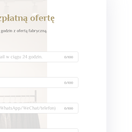
płatną ofertę
godzin z ofertą fabryczną.
0/100
0/100
0/100