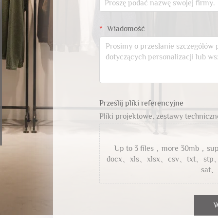
Wiadomość
Prześlij pliki referencyjne
Pliki projektowe, zestawy techniczne
Up to 3 files，more 30mb，s
docx、xls、xlsx、csv、txt、stp
sat、
W