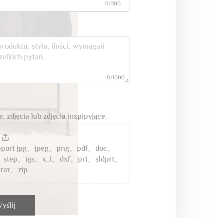
0/200
0/1000
, zdjęcia lub zdjęcia inspiруjące.
upport jpg、jpeg、png、pdf、doc、
、step、igs、x_t、dxf、prt、sldprt、
rar、zip
yślij