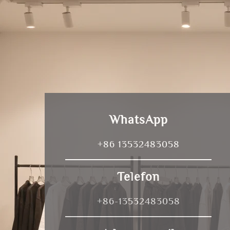
WhatsApp
+86 13532483058
Telefon
+86-13532483058