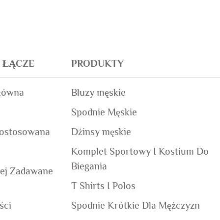
E ŁĄCZE
PRODUKTY
łówna
Bluzy męskie
Spodnie Męskie
Dostosowana
Dżinsy męskie
Komplet Sportowy I Kostium Do
Biegania
iej Zadawane
T Shirts I Polos
ści
Spodnie Krótkie Dla Mężczyzn