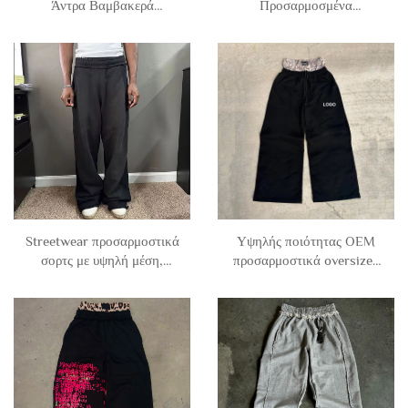
Άντρα Βαμβακερά
Προσαρμοσμένα
Πολυεστέρα Σολιδό Απλά
Αντίστροφη Ράμα Άντρα
Βασικά Νεοπρέν Ανοιχτό
Τέρι Βαμβακερά Πλαϊνά
Πόδι Με Ζιπ Άβαφα
Φαρδιά Ελαστικά
Παντελόνια Τζόγκινγκ
Παντελόνια Τζόγκινγκ
Άντρας
Streetwear προσαρμοστικά
Υψηλής ποιότητας OEM
σορτς με υψηλή μέση,
προσαρμοστικά oversized
μαύρα, σορτς τζόγκινγκ,
σορτς Terry, χαλαρά, από
διακοσμημένα, χαλαρά,
βαμβάκι, χαλαρά, φαρδιά
ευθεία, φαρδιά πόδια, κενό,
πόδια, σορτς τζόγκινγκ για
με οξικό ξέβγασμα σορτς
άνδρες, σορτς με διπλή
για άνδρες
υψηλή μέση για άνδρες