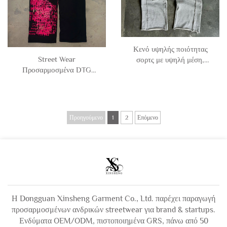
Κενό υψηλής ποιότητας
Street Wear
σορτς με υψηλή μέση,
Προσαρμοσμένα DTG
φαρδή πόδια, χαλαρά,
Εκτύπωση Μεγάλα Φαρδιά
διακοσμημένα, με
Διπλή Μέση Παντελόνια
προσαρμοστικό λογότυπο,
Τζόγκινγκ Άντρα
χαλαρά σορτς Terry για
άνδρες
Προηγούμενο
1
2
Επόμενο
Η Dongguan Xinsheng Garment Co., Ltd. παρέχει παραγωγή
προσαρμοσμένων ανδρικών streetwear για brand & startups.
Ενδύματα OEM/ODM, πιστοποιημένα GRS, πάνω από 50