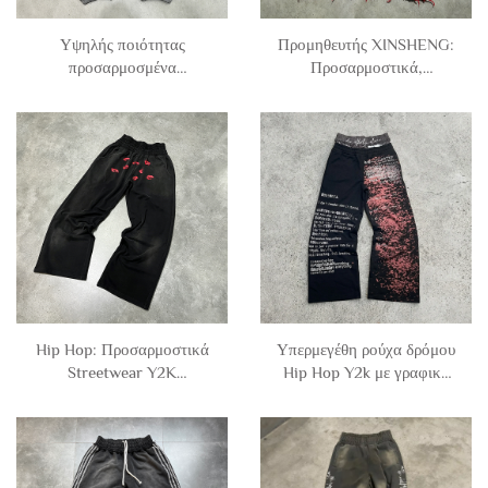
Υψηλής ποιότητας
Προμηθευτής XINSHENG:
προσαρμοσμένα
Προσαρμοστικά,
παντελόνια jogger από
αδιαφοροποίητα,
100% βαμβάκι, με
μονόχρωμα, ανδρογενή
διαφορετικά χρώματα και
παντελόνια jogger από
πατσάκια, από γαλλικό
γαλλικό τερύλιο
τέρι, χαλαρά, για άνδρες
βαμβακερό ύφασμα, με
ζιπέρ και ευρείας κοπής
παντελόνια, χαλαρά, για
άντρες
Hip Hop: Προσαρμοστικά
Υπερμεγέθη ρούχα δρόμου
Streetwear Y2K
Hip Hop Y2k με γραφική
Σουέτπαντς με Φαρδιές
εκτύπωση, παντελόνια
Λεγκ, Χοντρό Βαμβάκι,
τζόγκερ από γαλλικό τέρι
Εκτυπωμένα,
με ευρύ κάτω μέρος και
Αποχρωματισμό Οξέος και
διπλή ζώνη, για άνδρες
Διπλή Ζώνη Στη Μέση –