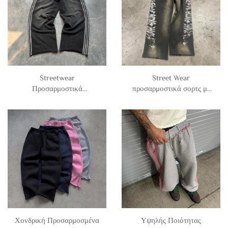
Ανδρικά
Streetwear
Street Wear
Προσαρμοστικά
προσαρμοστικά σορτς με
Παντελόνια Jogger Για
DTG εκτύπωση, από
Άντρες Με Εκτύπωση
γαλλικό Terry, 100%
Ζέβρας και Πλευρικές
βαμβάκι, διακοσμημένα,
Ρίγες, 100% Βαμβάκι, Με
χαλαρά, φαρδιά πόδια,
Επεξεργασία Οξέος, Ευρεία
ξεβγασμένα από τον ήλιο,
Στην Κάτω Πλευρά,
με οξικό ξέβγασμα, σορτς
Χαλαρά
τζόγκινγκ
Χονδρική Προσαρμοσμένα
Υψηλής Ποιότητας