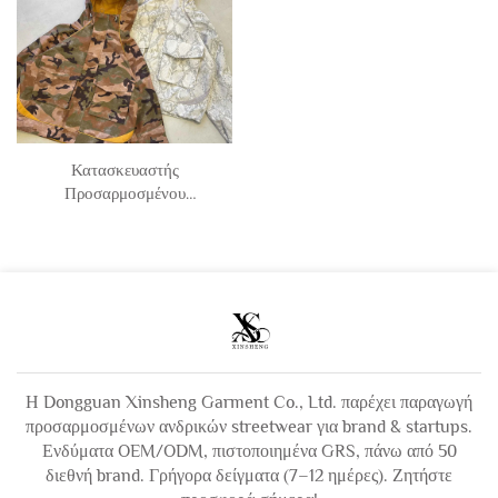
Για Άντρες
Κατασκευαστής
Προσαρμοσμένου
Εκτυπωμένου Μπατζάκι
Ψάθα Ψάθα Κομμένο
Τετράγωνο Πολυεστέρα
Νάιλον Windbreaker
Πανωφόρι Ζιπ με
Κουκούλα για Άνδρες
Η Dongguan Xinsheng Garment Co., Ltd. παρέχει παραγωγή
προσαρμοσμένων ανδρικών streetwear για brand & startups.
Ενδύματα OEM/ODM, πιστοποιημένα GRS, πάνω από 50
διεθνή brand. Γρήγορα δείγματα (7–12 ημέρες). Ζητήστε