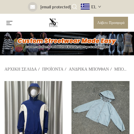
EL
[email protected]
Λάβετε Προσφορά
ΑΡΧΙΚΉ ΣΕΛΊΔΑ
/
ΠΡΟΪΌΝΤΑ
/
ΑΝΔΡΙΚΆ ΜΠΟΥΦΆΝ
/
ΜΠΟΜΠΈΡ ΖΑΚΈΤΑ