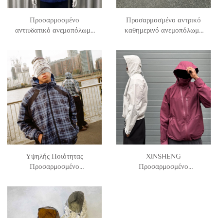
Προσαρμοσμένο
Προσαρμοσμένο αντρικό
αντιυδατικό ανεμοπόλωμα
καθημερινό ανεμοπόλωμα
XINSHENG με πατσάκια
XINSHENG με πλέγμα στο
από πολυεστέρα και
εσωτερικό, από νάιλον και
νάιλον, με ζιπ και
πολυεστέρα, κοντό και
κουκούλα για άνδρες
ορθογώνιο, με ζιπ και
κουκούλα για άνδρες
Υψηλής Ποιότητας
XINSHENG
Προσαρμοσμένο
Προσαρμοσμένο
Αδιάβροχο Μπλεζερ για
Αδιάβροχο Αθλητικό
Άντρες από Νάιλον και
Εξωτερικό Ρούχο Ζιπ
Πολυεστέρα, Με Ζιπ, Σε
Νάιλον Windbreaker
Σχέδιο Ρίγες και
Πανωφόρι με Κουκούλα
Patchwork, Με Κουκούλα,
για Άνδρες