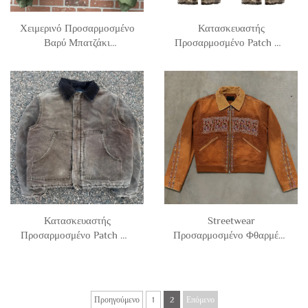
Χειμερινό Προσαρμοσμένο
Κατασκευαστής
Βαρύ Μπατζάκι
Προσαρμοσμένο Patch Με
Βαμβακερό Σκισμένο
Βελονιά Logo Φθαρμένο
Κομμένο Φαρδύ Μπουφάν
Camouflage Camo Denim
Ζιπ Μπέιζμπολ Στυλ
Καμβάς Ζακέτα και Φαρδιά
Μπόμπερ με Κουκούλα για
Παντελόνια Cargo για
Άνδρες
Άνδρες
Κατασκευαστής
Streetwear
Προσαρμοσμένο Patch Με
Προσαρμοσμένο Φθαρμένο
Βελονιά Logo Βαμβακερό
Βιντάζ Πλύσιμο Διαμάντια
Twill Denim Καμβάς
Ρεζίλ Άντρα Ζιπ Με
Βιντάζ Πλύσιμο Ρεζίλ
Κουμπώσιμο Κορδόνι
Ζακέτα Βαμβακιού για
Denim Καμβάς Ζακέτα για
Προηγούμενο
1
2
Επόμενο
Άνδρες
Άντρα