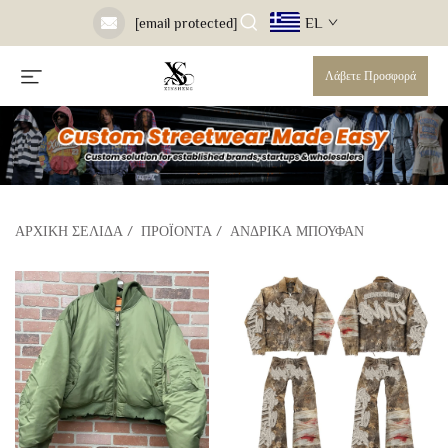
EL
[email protected]
Λάβετε Προσφορά
ΑΡΧΙΚΉ ΣΕΛΊΔΑ
/
ΠΡΟΪΌΝΤΑ
/
ΑΝΔΡΙΚΆ ΜΠΟΥΦΆΝ