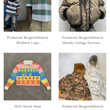
Producent Brugerdefineret
Producent Brugerdefineret
Broderet Logo
Mænds Vintage Syrevaske
Bomuldstrøjet Knaphuls
Knap Kortet Boksformet
Kortærmet
Gennemgående Lynlås
Stripeskrivepolo T-shirts
Bomberjakke med Hætte
til Mænd
til Mænd
2025 Street Wear
Producent Brugerdefineret