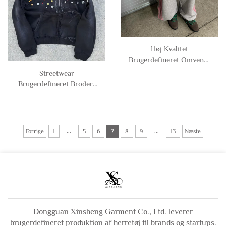
Høj Kvalitet
Brugerdefineret Omvendt
Syning Mænds Terry
Streetwear
Bomuld Sidestripe Stablet
Brugerdefineret Broderi
Bredbenet Løst Sidende
Tungvægt Solnedblegnet
Jogger Træningsbukser
Med lynlås
Syreudvaskning Trøje
Rhinestone Boksformet
...
...
Forrige
1
5
6
7
8
9
13
Næste
Afkortet Distreseed
Hættetrøjer Mand
Dongguan Xinsheng Garment Co., Ltd. leverer
brugerdefineret produktion af herretøj til brands og startups.