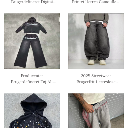
Brugerdefineret Digital
Printet Herres Camouflage
Printning Bomuld Stribet
Camo Cropped
Kortet Boxy Fit
Boksformet Polyester
Langærmet Polo t-shirts
Nylon Vindjakke
til Mænd
Træningsjakke med hætte
Mænd
Producenter
2025 Streetwear
Brugerdefineret Tøj Al-
Brugerfrit Herresløse
over Printning Syre Vask
Sorte Tomme Bukser
Lynlås Strass Sweatsuit
Oversize Vide Ben Løse
Tracksuit Hoodie og
Denim Bukser Jeans til
Sweatpants Sæt Mænd
Mænd