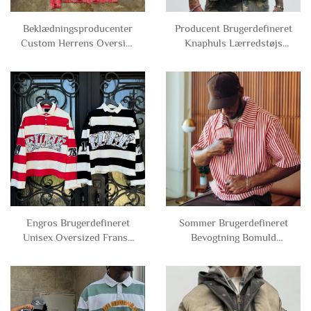
Beklædningsproducenter
Producent Brugerdefineret
Custom Herrens Oversize
Knaphuls Lærredstøjs
Retro Knaphål Tjek Tartan
Kortærmet Camouflage
Flanell Lange Fuldærmet
Camo Boxy Skjorter til
Strassskjorter Mand
Mænd
Engros Brugerdefineret
Sommer Brugerdefineret
Unisex Oversized Fransk
Bevogtning Bomuld
Terry Bomuld
Polyester Kortærmet
Rhinestonesstripe
Stripeskrive lynlås Polo T-
Kroppede Langærmet Polo
shirt til Mænd
T-shirts til Mænd