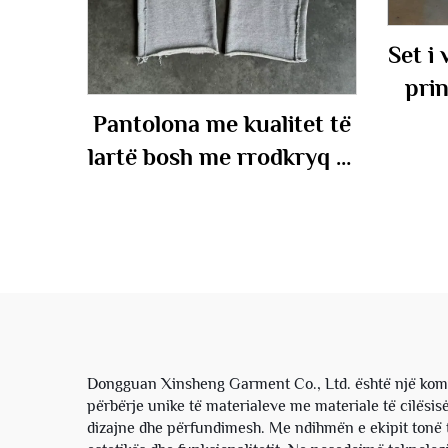
Set i
prin
me 
Pantolona me kualitet të
lirsh
lartë bosh me rrodkryq të
me f
lartë, me gjeguzina të
kapu
gjerë, të lira, me efekt
flares dhe me pamje të
shkatërruar, me logo të
personalizuar, pantolona
sportive prej pambuku
francez të lirë për
Dongguan Xinsheng Garment Co., Ltd. është një kompan
përbërje unike të materialeve me materiale të cilësis
meshkuj
dizajne dhe përfundimesh. Me ndihmën e ekipit tonë t