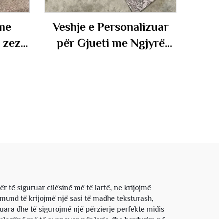
me
Veshje e Personalizuar
 zeza,
për Gjueti me Ngjyrë
ra, të
Maskuruese, Me Printim
a të
Digjital Nga Kudo, me
 bosh,
Kapuç dhe Pantallona të
di,
Rënda, Veshje Sportive
shkuj
për Meshkuj
të siguruar cilësinë më të lartë, ne krijojmë
 mund të krijojmë një sasi të madhe teksturash,
uara dhe të sigurojmë një përzierje perfekte midis