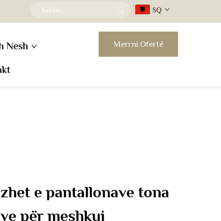
SQ
Merrni Ofertë
h Nesh
akt
zhet e pantallonave tona
tive për meshkuj