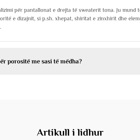
izimi për pantallonat e drejta të sweaterit tona. Ju mund 
itë e dizajnit, si p.sh. xhepat, shiritat e zinxhirit dhe ele
.
për porositë me sasi të mëdha?
Artikull i lidhur