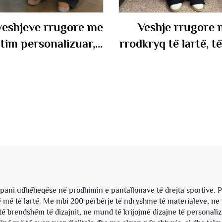
 veshjeve rrugore me
Veshje rrugore 
tim personalizuar,
rrodkryq të lartë, të
peshë të rëndë, të
jogger të shkatërrua
me, me larje acidike,
lira, me gjeguzin
tyke, pantallona me
drejta dhe të gjerë,
ç dhe pullover, set
me efekt larje aci
për meshkuj
pantolona për me
i udhëheqëse në prodhimin e pantallonave të drejta sportive. Për 
ë më të lartë. Me mbi 200 përbërje të ndryshme të materialeve, ne
ë brendshëm të dizajnit, ne mund të krijojmë dizajne të personaliz