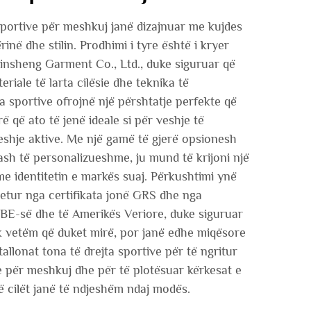
 sportive për meshkuj janë dizajnuar me kujdes
në dhe stilin. Prodhimi i tyre është i kryer
sheng Garment Co., Ltd., duke siguruar që
iale të larta cilësie dhe teknika të
a sportive ofrojnë një përshtatje perfekte që
ërë që ato të jenë ideale si për veshje të
eshje aktive. Me një gamë të gjerë opsionesh
ash të personalizueshme, ju mund të krijoni një
e identitetin e markës suaj. Përkushtimi ynë
tetur nga certifikata jonë GRS dhe nga
BE-së dhe të Amerikës Veriore, duke siguruar
k vetëm që duket mirë, por janë edhe miqësore
allonat tona të drejta sportive për të ngritur
e për meshkuj dhe për të plotësuar kërkesat e
 cilët janë të ndjeshëm ndaj modës.