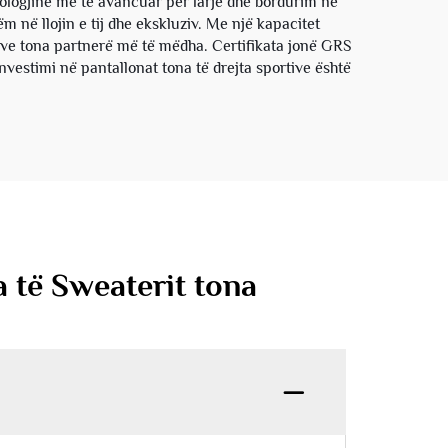
nologjinë më të avancuar për larje dhe bordurim në
m në llojin e tij dhe ekskluziv. Me një kapacitet
ave tona partnerë më të mëdha. Certifikata jonë GRS
estimi në pantallonat tona të drejta sportive është
a të Sweaterit tona