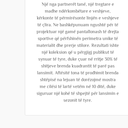
Një nga partnerët tanë, një tregtare e
madhe ndërkombëtare e veshjeve,
kërkonte të përmirësonte linjën e veshjeve
të çlira. Ne bashkëpunuam ngushtë për të
projektuar një gamë pantallonash të drejta
sportive që përfshinën perimetra unike të
materialit dhe prerje stilore. Rezultati ishte
një koleksion që u përgjigj publikut të
synuar të tyre, duke çuar në rritje 30% të
shitjeve brenda kuadrantit të parë pas
lansimit. Aftësitë tona të prodhimit brenda
shtëpisë na lejuan të dorëzojmë mostra
me cilësi të lartë vetëm në 10 ditë, duke
siguruar një kohë të shpejtë për lansimin e
sezonit të tyre.