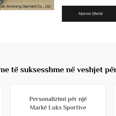
Merrni Ofertë
me të suksesshme në veshjet pë
Personalizimi për një
Markë Luks Sportive