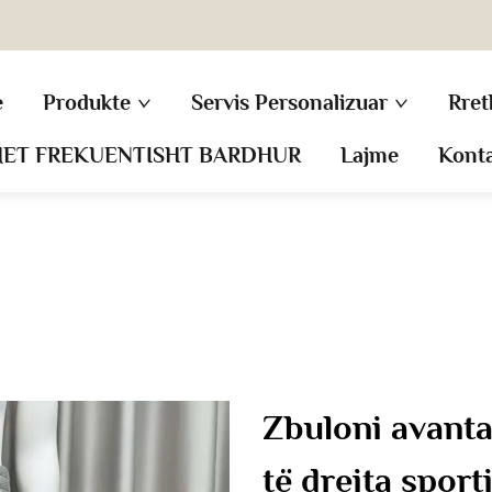
e
Produkte
Servis Personalizuar
Rret
MET FREKUENTISHT BARDHUR
Lajme
Kont
Zbuloni avanta
të drejta spor