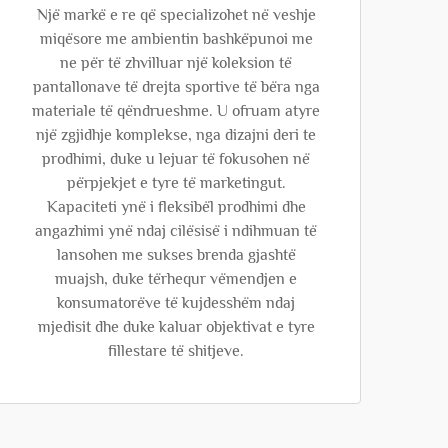
Një markë e re që specializohet në veshje
miqësore me ambientin bashkëpunoi me
ne për të zhvilluar një koleksion të
pantallonave të drejta sportive të bëra nga
materiale të qëndrueshme. U ofruam atyre
një zgjidhje komplekse, nga dizajni deri te
prodhimi, duke u lejuar të fokusohen në
përpjekjet e tyre të marketingut.
Kapaciteti ynë i fleksibël prodhimi dhe
angazhimi ynë ndaj cilësisë i ndihmuan të
lansohen me sukses brenda gjashtë
muajsh, duke tërhequr vëmendjen e
konsumatorëve të kujdesshëm ndaj
mjedisit dhe duke kaluar objektivat e tyre
fillestare të shitjeve.