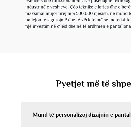
estetikës dhe funksionalitetit. Ne posedojmë teknolog
industrinë e veshjeve. Çdo teknikë e larjes dhe e bord
maksimal mujor prej mbi 500.000 njësish, ne mund të
na lejon të sigurojmë dhe të vërtetojmë se metodat t
një investim në cilësi dhe në të ardhmen e pantallona
Pyetjet më të shpe
Mund të personalizoj dizajnin e pantal