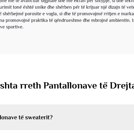
jinë më të avancuar digjitale dhe me ekran për shtypje, si dhe tek
urimit tonë është unike dhe shërben për të krijuar një dizajn të vetë
 shërbejmë porosite e vogla, si dhe të promovojmë rritjen e mark
ona promovojnë praktika të qëndrueshme dhe mbrojnë ambientin. Inv
ve sportive.
shta rreth Pantallonave të Drejt
lonave të sweaterit?