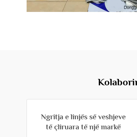
Kolabori
Ngritja e linjës së veshjeve
të çliruara të një markë