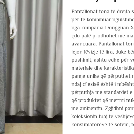
Pantallonat tona të drejta
për të kombinuar ngulshmëri
nga kompania Dongguan Xin
çdo palë prodhohet me mater
avancuara. Pantallonat ton
lejon lëvizje të lira, duke b
pushimit, ashtu edhe për v
materiale dhe karakteristik
pamje unike që përputhet m
ndaj cilësisë është i mbësh
përputhja me standardet e 
që produktet që merrni nu
me ambientin. Zgjidhni pant
koleksionin tuaj të veshjev
konsumatorëve të sotëm, të