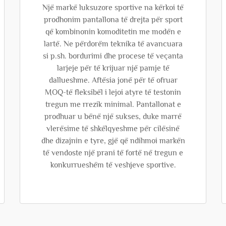
Një markë luksuzore sportive na kërkoi të
prodhonim pantallona të drejta për sport
që kombinonin komoditetin me modën e
lartë. Ne përdorëm teknika të avancuara
si p.sh. bordurimi dhe procese të veçanta
larjeje për të krijuar një pamje të
dallueshme. Aftësia jonë për të ofruar
MOQ-të fleksibël i lejoi atyre të testonin
tregun me rrezik minimal. Pantallonat e
prodhuar u bënë një sukses, duke marrë
vlerësime të shkëlqyeshme për cilësinë
dhe dizajnin e tyre, gjë që ndihmoi markën
të vendoste një prani të fortë në tregun e
konkurrueshëm të veshjeve sportive.