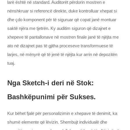
larë është në standard. Auditorët përdorin mostren e
nënshkruar si referencë direkte, duke kontrolluar xhepat si
dhe çdo komponent për të siguruar që copat janë montuar
saktë njëra me tjetrën. Ky auditim siguron që dizajnet e
xhepeve të pantallonave në mostren finale janë të njëjta me
ato në dizajnet pas të gjitha proceseve transformuese të
larjes, në mënyrë që të jenë të njëjta kur arrin në depozitën
tuaj.
Nga Sketch-i deri në Stok:
Bashkëpunimi për Sukses.
Kur bëhet fjalë për personalizimin e xhepave të denimit, ka
shumë elemente që lëvizin. Shembujt individualë dhe