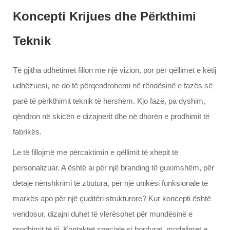
Koncepti Krijues dhe Përkthimi
Teknik
Të gjitha udhëtimet fillon me një vizion, por për qëllimet e këtij
udhëzuesi, ne do të përqendrohemi në rëndësinë e fazës së
parë të përkthimit teknik të hershëm. Kjo fazë, pa dyshim,
qëndron në skicën e dizajnerit dhe në dhorën e prodhimit të
fabrikës.
Le të fillojmë me përcaktimin e qëllimit të xhepit të
personalizuar. A është ai për një branding të guximshëm, për
detaje nënshkrimi të zbutura, për një unikësi funksionale të
markës apo për një çuditëri strukturore? Kur koncepti është
vendosur, dizajni duhet të vlerësohet për mundësinë e
prodhimit të tij. Kontaktet speciale si bordurat, modelimet e