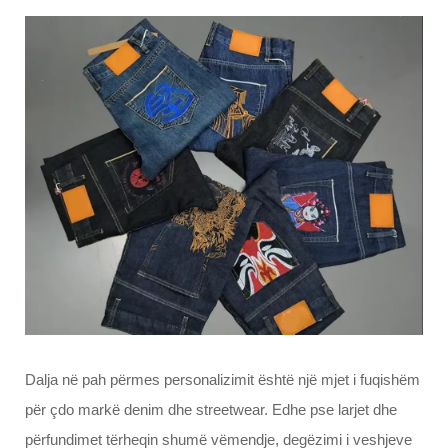
Dalja në pah përmes personalizimit është një mjet i fuqishëm
për çdo markë denim dhe streetwear. Edhe pse larjet dhe
përfundimet tërheqin shumë vëmendje, degëzimi i veshjeve