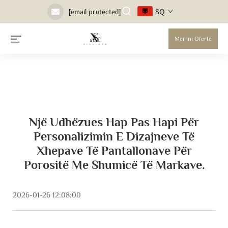
SQ
[email protected]
Merrni Ofertë
Një Udhëzues Hap Pas Hapi Për
Personalizimin E Dizajneve Të
Xhepave Të Pantallonave Për
Porositë Me Shumicë Të Markave.
2026-01-26 12:08:00