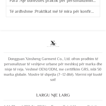
Para :
Një udhëzues praktik për personalizimin e vendosjes së logot në veshjet mashkulore streetwear për projekte me shumicë të markave.
Të ardhshme :
Praktikat më të mira për konfirmimin e mostrave me prodhuesit e veshjeve para prodhimit masiv të personalizuar.
Dongguan Xinsheng Garment Co., Ltd. ofron prodhim të
personalizuar të veshjeve urbane për meshkuj për marka dhe
nisje të reja. Veshmë OEM/ODM, me certifikim GRS, mbi 50
marka globale. Mostre të shpejta (7–12 ditë). Merrni një kuotë
sot!
LARGU NJE LARG