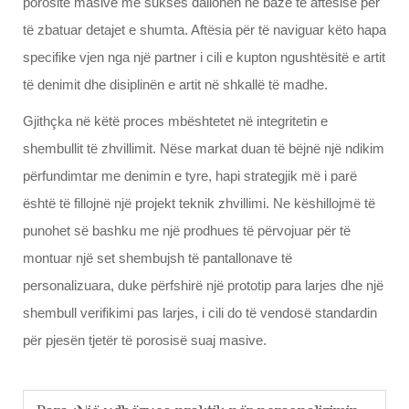
porositë masive me sukses dallohen në bazë të aftësisë për
të zbatuar detajet e shumta. Aftësia për të naviguar këto hapa
specifike vjen nga një partner i cili e kupton ngushtësitë e artit
të denimit dhe disiplinën e artit në shkallë të madhe.
Gjithçka në këtë proces mbështetet në integritetin e
shembullit të zhvillimit. Nëse markat duan të bëjnë një ndikim
përfundimtar me denimin e tyre, hapi strategjik më i parë
është të fillojnë një projekt teknik zhvillimi. Ne këshillojmë të
punohet së bashku me një prodhues të përvojuar për të
montuar një set shembujsh të pantallonave të
personalizuara, duke përfshirë një prototip para larjes dhe një
shembull verifikimi pas larjes, i cili do të vendosë standardin
për pjesën tjetër të porosisë suaj masive.