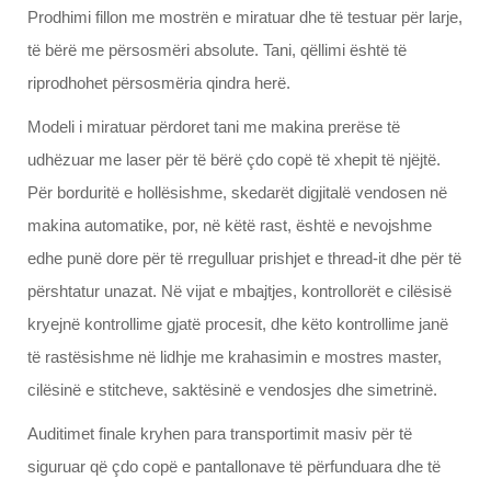
Prodhimi fillon me mostrën e miratuar dhe të testuar për larje,
të bërë me përsosmëri absolute. Tani, qëllimi është të
riprodhohet përsosmëria qindra herë.
Modeli i miratuar përdoret tani me makina prerëse të
udhëzuar me laser për të bërë çdo copë të xhepit të njëjtë.
Për borduritë e hollësishme, skedarët digjitalë vendosen në
makina automatike, por, në këtë rast, është e nevojshme
edhe punë dore për të rregulluar prishjet e thread-it dhe për të
përshtatur unazat. Në vijat e mbajtjes, kontrollorët e cilësisë
kryejnë kontrollime gjatë procesit, dhe këto kontrollime janë
të rastësishme në lidhje me krahasimin e mostres master,
cilësinë e stitcheve, saktësinë e vendosjes dhe simetrinë.
Auditimet finale kryhen para transportimit masiv për të
siguruar që çdo copë e pantallonave të përfunduara dhe të