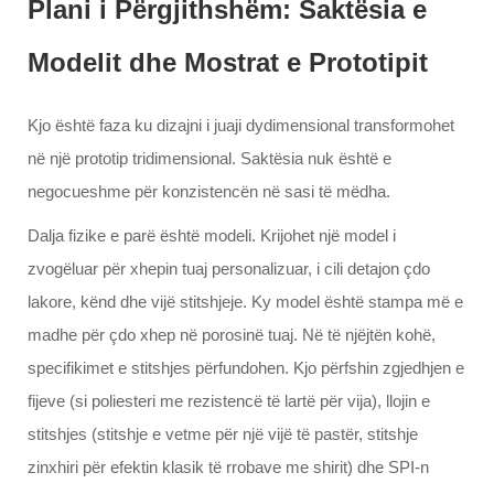
Plani i Përgjithshëm: Saktësia e
Modelit dhe Mostrat e Prototipit
Kjo është faza ku dizajni i juaji dydimensional transformohet
në një prototip tridimensional. Saktësia nuk është e
negocueshme për konzistencën në sasi të mëdha.
Dalja fizike e parë është modeli. Krijohet një model i
zvogëluar për xhepin tuaj personalizuar, i cili detajon çdo
lakore, kënd dhe vijë stitshjeje. Ky model është stampa më e
madhe për çdo xhep në porosinë tuaj. Në të njëjtën kohë,
specifikimet e stitshjes përfundohen. Kjo përfshin zgjedhjen e
fijeve (si poliesteri me rezistencë të lartë për vija), llojin e
stitshjes (stitshje e vetme për një vijë të pastër, stitshje
zinxhiri për efektin klasik të rrobave me shirit) dhe SPI-n