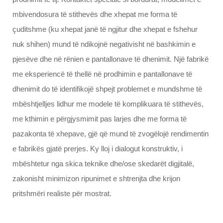
mbivendosura të stithevës dhe xhepat me forma të
çuditshme (ku xhepat janë të ngjitur dhe xhepat e fshehur
nuk shihen) mund të ndikojnë negativisht në bashkimin e
pjesëve dhe në rënien e pantallonave të dhenimit. Një fabrikë
me eksperiencë të thellë në prodhimin e pantallonave të
dhenimit do të identifikojë shpejt problemet e mundshme të
mbështjelljes lidhur me modele të komplikuara të stithevës,
me kthimin e përgjysmimit pas larjes dhe me forma të
pazakonta të xhepave, gjë që mund të zvogëlojë rendimentin
e fabrikës gjatë prerjes. Ky lloj i dialogut konstruktiv, i
mbështetur nga skica teknike dhe/ose skedarët digjitalë,
zakonisht minimizon ripunimet e shtrenjta dhe krijon
pritshmëri realiste për mostrat.