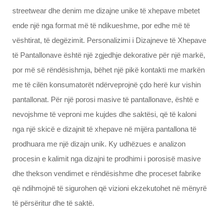
streetwear dhe denim me dizajne unike të xhepave mbetet
ende një nga format më të ndikueshme, por edhe më të
vështirat, të degëzimit. Personalizimi i Dizajneve të Xhepave
të Pantallonave është një zgjedhje dekorative për një markë,
por më së rëndësishmja, bëhet një pikë kontakti me markën
me të cilën konsumatorët ndërveprojnë çdo herë kur vishin
pantallonat. Për një porosi masive të pantallonave, është e
nevojshme të veproni me kujdes dhe saktësi, që të kaloni
nga një skicë e dizajnit të xhepave në mijëra pantallona të
prodhuara me një dizajn unik. Ky udhëzues e analizon
procesin e kalimit nga dizajni te prodhimi i porosisë masive
dhe thekson vendimet e rëndësishme dhe proceset fabrike
që ndihmojnë të sigurohen që vizioni ekzekutohet në mënyrë
të përsëritur dhe të saktë.