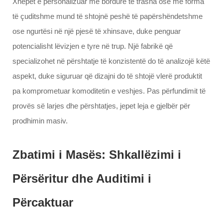
Xhepët e personalizuar me bordurë të trasha ose me forma
të çuditshme mund të shtojnë peshë të papërshëndetshme
ose ngurtësi në një pjesë të xhinsave, duke penguar
potencialisht lëvizjen e tyre në trup. Një fabrikë që
specializohet në përshtatje të konzistentë do të analizojë këtë
aspekt, duke siguruar që dizajni do të shtojë vlerë produktit
pa komprometuar komoditetin e veshjes. Pas përfundimit të
provës së larjes dhe përshtatjes, jepet leja e gjelbër për
prodhimin masiv.
Zbatimi i Masës: Shkallëzimi i
Përsëritur dhe Auditimi i
Përcaktuar