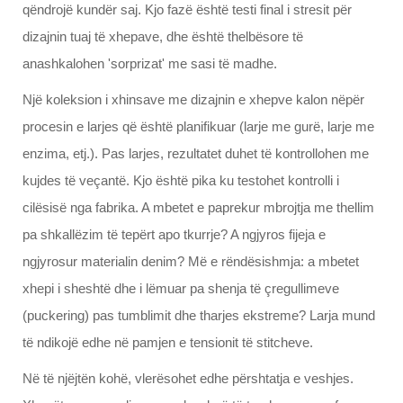
qëndrojë kundër saj. Kjo fazë është testi final i stresit për
dizajnin tuaj të xhepave, dhe është thelbësore të
anashkalohen 'sorprizat' me sasi të madhe.
Një koleksion i xhinsave me dizajnin e xhepve kalon nëpër
procesin e larjes që është planifikuar (larje me gurë, larje me
enzima, etj.). Pas larjes, rezultatet duhet të kontrollohen me
kujdes të veçantë. Kjo është pika ku testohet kontrolli i
cilësisë nga fabrika. A mbetet e paprekur mbrojtja me thellim
pa shkallëzim të tepërt apo tkurrje? A ngjyros fijeja e
ngjyrosur materialin denim? Më e rëndësishmja: a mbetet
xhepi i sheshtë dhe i lëmuar pa shenja të çregullimeve
(puckering) pas tumblimit dhe tharjes ekstreme? Larja mund
të ndikojë edhe në pamjen e tensionit të stitcheve.
Në të njëjtën kohë, vlerësohet edhe përshtatja e veshjes.