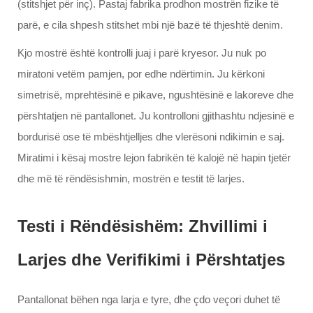
(stitshjet për inç). Pastaj fabrika prodhon mostrën fizike të
parë, e cila shpesh stitshet mbi një bazë të thjeshtë denim.
Kjo mostrë është kontrolli juaj i parë kryesor. Ju nuk po
miratoni vetëm pamjen, por edhe ndërtimin. Ju kërkoni
simetrisë, mprehtësinë e pikave, ngushtësinë e lakoreve dhe
përshtatjen në pantallonet. Ju kontrolloni gjithashtu ndjesinë e
bordurisë ose të mbështjelljes dhe vlerësoni ndikimin e saj.
Miratimi i kësaj mostre lejon fabrikën të kalojë në hapin tjetër
dhe më të rëndësishmin, mostrën e testit të larjes.
Testi i Rëndësishëm: Zhvillimi i
Larjes dhe Verifikimi i Përshtatjes
Pantallonat bëhen nga larja e tyre, dhe çdo veçori duhet të