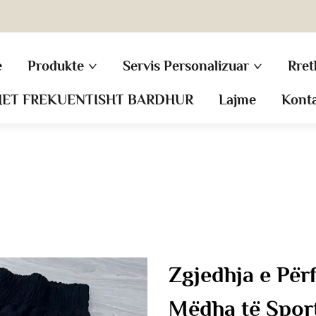
e
Produkte
Servis Personalizuar
Rret
MET FREKUENTISHT BARDHUR
Lajme
Kont
Zgjedhja e Për
Mëdha të Sport