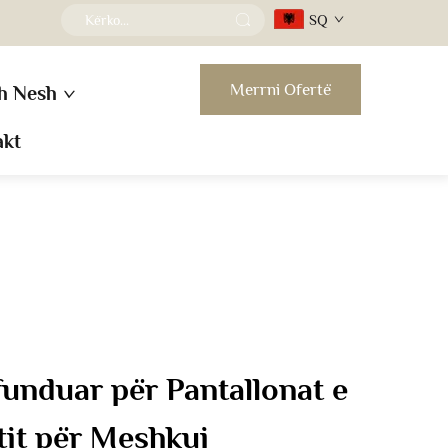
SQ
Merrni Ofertë
h Nesh
akt
funduar për Pantallonat e
it për Meshkuj