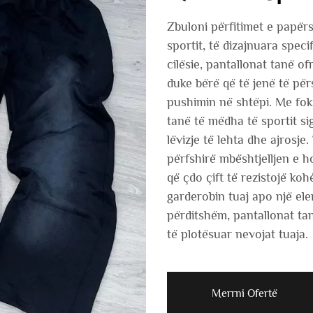
Zbuloni përfitimet e papër
sportit, të dizajnuara speci
cilësie, pantallonat tanë o
duke bërë që të jenë të për
pushimin në shtëpi. Me fok
tanë të mëdha të sportit si
lëvizje të lehta dhe ajrosj
përfshirë mbështjelljen e h
që çdo çift të rezistojë ko
garderobin tuaj apo një el
përditshëm, pantallonat tan
të plotësuar nevojat tuaja.
Merrni Ofertë