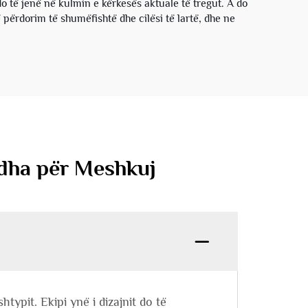
do të jenë në kulmin e kërkesës aktuale të tregut. A do
 përdorim të shumëfishtë dhe cilësi të lartë, dhe ne
ëdha për Meshkuj
typit. Ekipi ynë i dizajnit do të