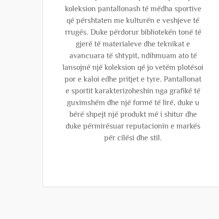
koleksion pantallonash të mëdha sportive
që përshtaten me kulturën e veshjeve të
rrugës. Duke përdorur bibliotekën tonë të
gjerë të materialeve dhe teknikat e
avancuara të shtypit, ndihmuam ato të
lansojnë një koleksion që jo vetëm plotësoi
por e kaloi edhe pritjet e tyre. Pantallonat
e sportit karakterizoheshin nga grafikë të
guximshëm dhe një formë të lirë, duke u
bërë shpejt një produkt më i shitur dhe
duke përmirësuar reputacionin e markës
për cilësi dhe stil.