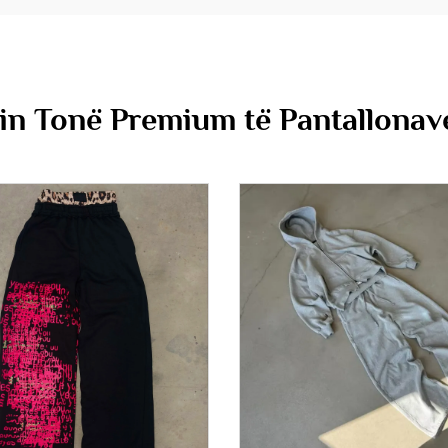
nin Tonë Premium të Pantallonav