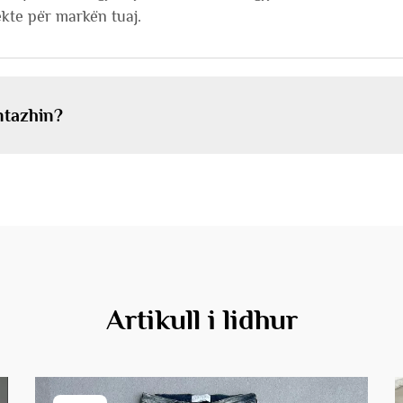
ekte për markën tuaj.
ntazhin?
Artikull i lidhur