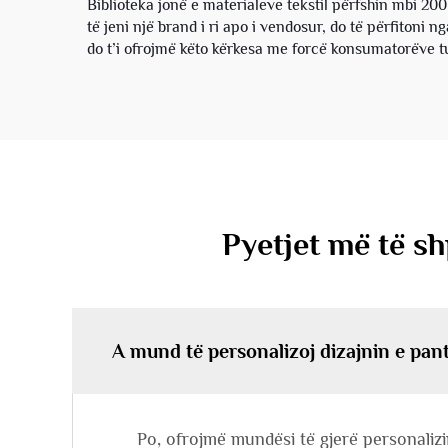
Biblioteka jonë e materialeve tekstil përfshin mbi 200
të jeni një brand i ri apo i vendosur, do të përfitoni
do t’i ofrojmë këto kërkesa me forcë konsumatorëve t
Pyetjet më të s
A mund të personalizoj dizajnin e pan
Po, ofrojmë mundësi të gjerë personalizimi