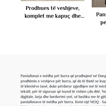
Prodhues të veshjeve,
Pan
komplet me kapuç dhe
pe
pantallona sportive me
prin
mbishkrim, përpunim të
me gj
shkrifur, me riveta dhe
bi
fermoar, për stil urban
Pantallonat e mëdha për burra që prodhojmë në Dongg
prodhimin e veshjeve për burra, që do të thotë se ku
të klientëve tanë, duke përdorur zgjedhjen më të mir
tekstil, për të siguruar që mund të vishen çdo ditë. N
digjitale, larja dhe bordurimi ynë, së bashku me të gj
pantallonave të mëdha për burra. Kemi një MOQ - Sasi 