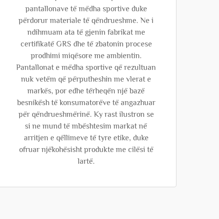
pantallonave të mëdha sportive duke
përdorur materiale të qëndrueshme. Ne i
ndihmuam ata të gjenin fabrikat me
certifikatë GRS dhe të zbatonin procese
prodhimi miqësore me ambientin.
Pantallonat e mëdha sportive që rezultuan
nuk vetëm që përputheshin me vlerat e
markës, por edhe tërheqën një bazë
besnikësh të konsumatorëve të angazhuar
për qëndrueshmërinë. Ky rast ilustron se
si ne mund të mbështesim markat në
arritjen e qëllimeve të tyre etike, duke
ofruar njëkohësisht produkte me cilësi të
lartë.