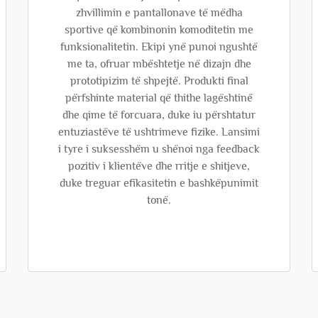
zhvillimin e pantallonave të mëdha
sportive që kombinonin komoditetin me
funksionalitetin. Ekipi ynë punoi ngushtë
me ta, ofruar mbështetje në dizajn dhe
prototipizim të shpejtë. Produkti final
përfshinte material që thithe lagështinë
dhe qime të forcuara, duke iu përshtatur
entuziastëve të ushtrimeve fizike. Lansimi
i tyre i suksesshëm u shënoi nga feedback
pozitiv i klientëve dhe rritje e shitjeve,
duke treguar efikasitetin e bashkëpunimit
tonë.