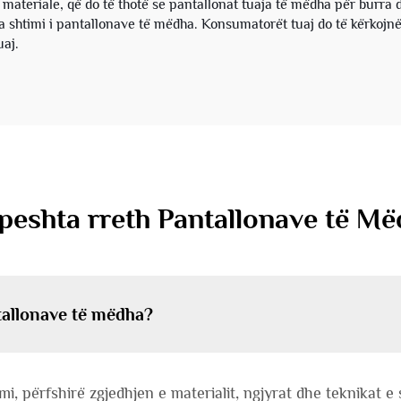
 materiale, që do të thotë se pantallonat tuaja të mëdha për burra 
 nga shtimi i pantallonave të mëdha. Konsumatorët tuaj do të kërkojnë
uaj.
hpeshta rreth Pantallonave të M
tallonave të mëdha?
, përfshirë zgjedhjen e materialit, ngjyrat dhe teknikat e sh