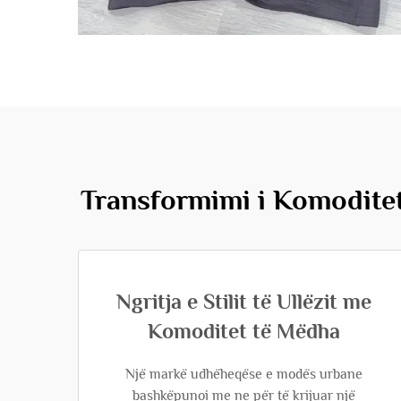
Transformimi i Komoditeti
Ngritja e Stilit të Ullëzit me
Komoditet të Mëdha
Një markë udhëheqëse e modës urbane
bashkëpunoi me ne për të krijuar një