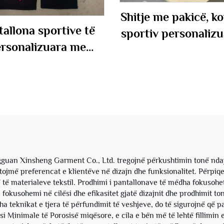
Shitje me pakicë, k
tallona sportive të
sportiv personaliz
rsonalizuara me
logotip, me hudi
tim DTG, të mëdha,
fermuar dhe panta
egoz të gjerë, me dy
të zgjatura, nga pa
sht përshkues për
thjeshtë, për bu
meshkuj
uan Xinsheng Garment Co., Ltd. tregojnë përkushtimin tonë ndaj c
ptojmë preferencat e klientëve në dizajn dhe funksionalitet. Përpi
ë të materialeve tekstil. Prodhimi i pantallonave të mëdha fokuso
e fokusohemi në cilësi dhe efikasitet gjatë dizajnit dhe prodhimit 
itha teknikat e tjera të përfundimit të veshjeve, do të sigurojnë që 
Minimale të Porosisë miqësore, e cila e bën më të lehtë fillimin e