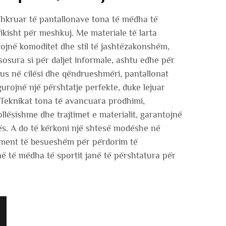
shkruar të pantallonave tona të mëdha të
fikisht për meshkuj. Me materiale të larta
frojnë komoditet dhe stil të jashtëzakonshëm,
sosura si për daljet informale, ashtu edhe për
us në cilësi dhe qëndrueshmëri, pantallonat
gurojnë një përshtatje perfekte, duke lejuar
e. Teknikat tona të avancuara prodhimi,
ollësishme dhe trajtimet e materialit, garantojnë
hës. A do të kërkoni një shtesë modëshe në
ement të besueshëm për përdorim të
ë të mëdha të sportit janë të përshtatura për