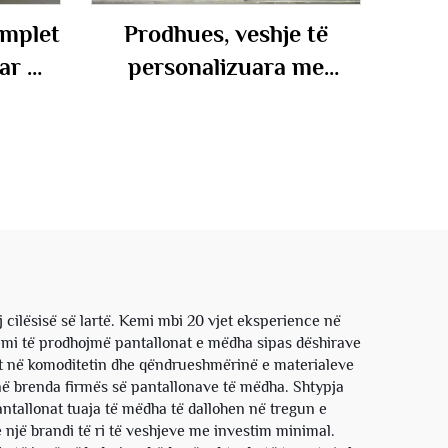
omplet
Prodhues, veshje të
uar me
personalizuara me
 me
shtypje kudo, me efekt
llona
acid wash, me fermoar
mbuk i
dhe gurë drimë, me hudi
rra
dhe pantallona sportive,
për burra
ilësisë së lartë. Kemi mbi 20 vjet eksperience në
qemi të prodhojmë pantallonat e mëdha sipas dëshirave
het në komoditetin dhe qëndrueshmërinë e materialeve
tonë brenda firmës së pantallonave të mëdha. Shtypja
pantallonat tuaja të mëdha të dallohen në tregun e
 një brandi të ri të veshjeve me investim minimal.