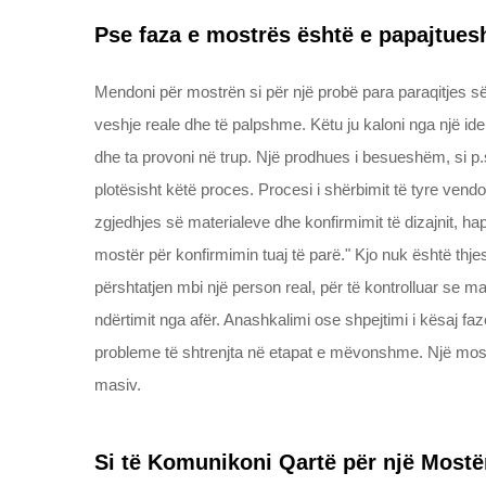
Pse faza e mostrës është e papajtue
Mendoni për mostrën si për një probë para paraqitjes së
veshje reale dhe të palpshme. Këtu ju kaloni nga një ide
dhe ta provoni në trup. Një prodhues i besueshëm, si p.
plotësisht këtë proces. Procesi i shërbimit të tyre ven
zgjedhjes së materialeve dhe konfirmimit të dizajnit, h
mostër për konfirmimin tuaj të parë." Kjo nuk është thjes
përshtatjen mbi një person real, për të kontrolluar se mate
ndërtimit nga afër. Anashkalimi ose shpejtimi i kësaj faz
probleme të shtrenjta në etapat e mëvonshme. Një mostë
masiv.
Si të Komunikoni Qartë për një Mostë