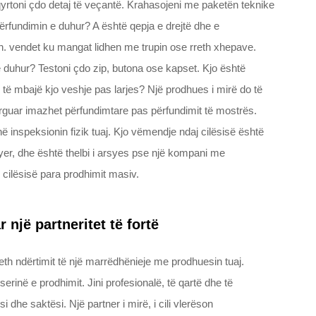
qyrtoni çdo detaj të veçantë. Krahasojeni me paketën teknike
 përfundimin e duhur? A është qepja e drejtë dhe e
p.sh. vendet ku mangat lidhen me trupin ose rreth xhepave.
 duhur? Testoni çdo zip, butona ose kapset. Kjo është
 të mbajë kjo veshje pas larjes? Një prodhues i mirë do të
ërguar imazhet përfundimtare pas përfundimit të mostrës.
monë inspeksionin fizik tuaj. Kjo vëmendje ndaj cilësisë është
qyer, dhe është thelbi i arsyes pse një kompani me
ë cilësisë para prodhimit masiv.
një partneritet të fortë
eth ndërtimit të një marrëdhënieje me prodhuesin tuaj.
erinë e prodhimit. Jini profesionalë, të qartë dhe të
he saktësi. Një partner i mirë, i cili vlerëson