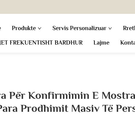
e
Produkte
Servis Personalizuar
Rret
MET FREKUENTISHT BARDHUR
Lajme
Kont
ra Për Konfirmimin E Mostr
Para Prodhimit Masiv Të Pers