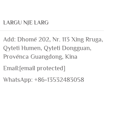
LARGU NJE LARG
Add: Dhomë 202, Nr. 113 Xing Rruga,
Qyteti Humen, Qyteti Dongguan,
Provënca Guangdong, Kina
Email:
[email protected]
WhatsApp:
+86-13532483058