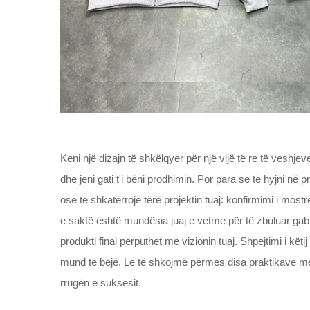
Keni një dizajn të shkëlqyer për një vijë të re të veshjev
dhe jeni gati t'i bëni prodhimin. Por para se të hyjni në
ose të shkatërrojë tërë projektin tuaj: konfirmimi i mo
e saktë është mundësia juaj e vetme për të zbuluar gabi
produkti final përputhet me vizionin tuaj. Shpejtimi i k
mund të bëjë. Le të shkojmë përmes disa praktikave më 
rrugën e suksesit.