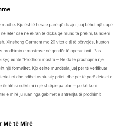
shme
 madhe. Kjo është hera e parë që dizajni juaj bëhet një copë
 në letër ose në ekran te diçka që mund ta prekni, ta ndieni
sh. Xinsheng Garment me 20 vitet e tij të përvojës, kupton
dos prodhimin e mostrave në qendër të operacionit. Pas
api kyç është "Prodhoni mostra – Ne do të prodhojmë një
ht një formalitet. Kjo është mundësia juaj për të verifikuar
riali rri dhe ndihet ashtu siç pritet, dhe për të parë detajet e
e është si ndërtimi i një shtëpie pa plan – po kërkoni
r e mirë ju ruan nga gabimet e shtrenjta të prodhimit
r Më të Mirë