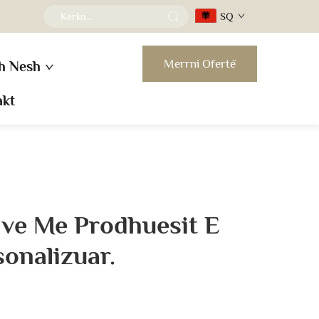
SQ
Merrni Ofertë
h Nesh
akt
ave Me Prodhuesit E
onalizuar.