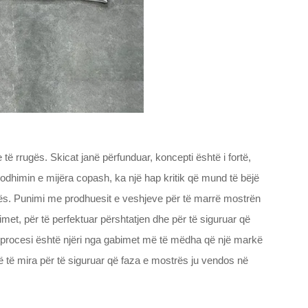
e të rrugës. Skicat janë përfunduar, koncepti është i fortë,
 prodhimin e mijëra copash, ka një hap kritik që mund të bëjë
strës. Punimi me prodhuesit e veshjeve për të marrë mostrën
met, për të perfektuar përshtatjen dhe për të siguruar që
ëtij procesi është njëri nga gabimet më të mëdha që një markë
të mira për të siguruar që faza e mostrës ju vendos në