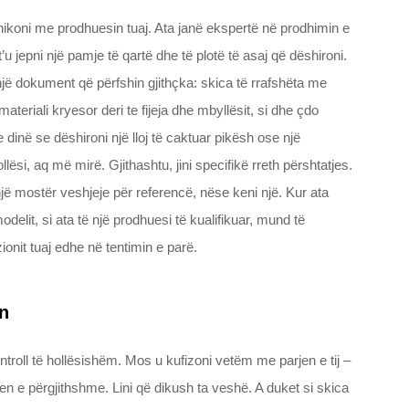
koni me prodhuesin tuaj. Ata janë ekspertë në prodhimin e
 jepni një pamje të qartë dhe të plotë të asaj që dëshironi.
një dokument që përfshin gjithçka: skica të rrafshëta me
ateriali kryesor deri te fijeja dhe mbyllësit, si dhe çdo
dinë se dëshironi një lloj të caktuar pikësh ose një
i, aq më mirë. Gjithashtu, jini specifikë rreth përshtatjes.
jë mostër veshjeje për referencë, nëse keni një. Kur ata
elit, si ata të një prodhuesi të kualifikuar, mund të
ionit tuaj edhe në tentimin e parë.
ën
ntroll të hollësishëm. Mos u kufizoni vetëm me parjen e tij –
tjen e përgjithshme. Lini që dikush ta veshë. A duket si skica