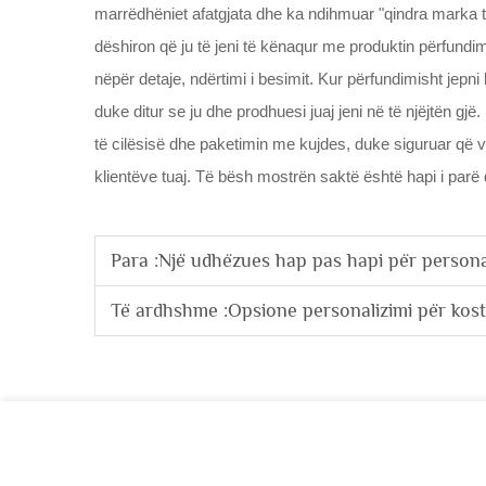
marrëdhëniet afatgjata dhe ka ndihmuar "qindra marka të
dëshiron që ju të jeni të kënaqur me produktin përfundi
nëpër detaje, ndërtimi i besimit. Kur përfundimisht jepn
duke ditur se ju dhe prodhuesi juaj jeni në të njëjtën gjë.
të cilësisë dhe paketimin me kujdes, duke siguruar që v
klientëve tuaj. Të bësh mostrën saktë është hapi i pa
Para :
Një udhëzues hap pas hapi për personalizimin e dizajne
Të ardhshme :
Opsione personalizimi për kostumet 