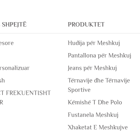
E SHPEJTË
PRODUKTET
esore
Hudija për Meshkuj
Pantallona për Meshkuj
rsonalizuar
Jeans për Meshkuj
sh
Tërnavije dhe Tërnavije
Sportive
ET FREKUENTISHT
R
Këmishë T Dhe Polo
Fustanela Meshkuj
Xhaketat E Meshkujve