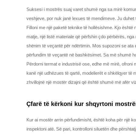
Suksesi i mostrës suaj varet shumë nga sa mirë komuni
veshjeve, por nuk janë lexues të mendimeve. Ju duhet t’u
Filloni me një paketë teknike të hollësishme. Kjo është 
matje, një listë materiale që përfshin çdo përbërës, nga m
shënim të veçantë për ndërtimin. Mos supozoni se ata e 
përfundim të veçantë në bashkësimet. Sa më shumë hollës
Përdorni termat e industrisë ose, edhe më mirë, ofroni n
kanë një udhëzues të qartë, modelierët e shkëlqyer të mod
zhvillojnë një mostër dizajni që është shumë më afër viz
Çfarë të kërkoni kur shqyrtoni mostr
Kur ai mostër arrin përfundimisht, është koha për një ko
inspektoni atë. Së pari, kontrolloni siluetën dhe përshta