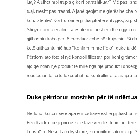
juaj? A ulhet mbi trup siç keni parashikuar? Më pas, sh
tuaj, rresht pas rreshti. A janë qepjet me gjerësinë dhe
konzistentë? Kontrolloni të gjitha pikat e shtypjes, si 
Shqyrtoni materialin – a është me peshën dhe ngjyrën e
gjithashtu koha për të menduar edhe për kujdesin. Si do
ketë gjithashtu një hap "Konfirmim me Foto", duke ju d
Përdorni ato foto si një kontroll fillestar, por bëni gjith
ajo që ndan një produkt të mirë nga një produkt i shkël
reputacion të fortë fokusohet në kontrollime të ashpra t
Duke përdorur mostrën për të ndërtuar 
Në fund, kujtoni se etapa e mostrave është gjithashtu rr
Feedback-u që jepni në këtë fazë vendos tonin për tërë s
kohshëm. Nëse ka ndryshime, komunikoni ato me qetësi d