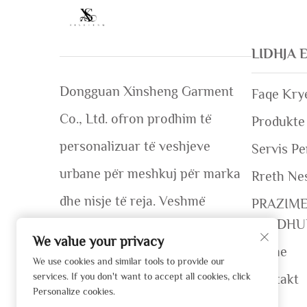
LIDHJA 
Dongguan Xinsheng Garment
Faqe Kry
Co., Ltd. ofron prodhim të
Produkte
personalizuar të veshjeve
Servis Pe
urbane për meshkuj për marka
Rreth Ne
dhe nisje të reja. Veshmë
PRAZIM
BARDHU
OEM/ODM, me certifikim GRS,
We value your privacy
Lajme
mbi 50 marka globale. Mostre të
We use cookies and similar tools to provide our
services. If you don't want to accept all cookies, click
Kontakt
shpejta (7–12 ditë). Merrni një
Personalize cookies.