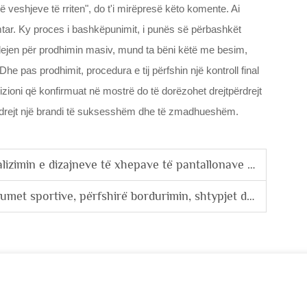
 veshjeve të rriten", do t'i mirëpresë këto komente. Ai
mtar. Ky proces i bashkëpunimit, i punës së përbashkët
i lejen për prodhimin masiv, mund ta bëni këtë me besim,
 Dhe pas prodhimit, procedura e tij përfshin një kontroll final
izioni që konfirmuat në mostrë do të dorëzohet drejtpërdrejt
rë drejt një brandi të suksesshëm dhe të zmadhueshëm.
ve të xhepave të pantallonave për porositë me shumicë të markave.
sportive, përfshirë bordurimin, shtypjet dhe brishtat.